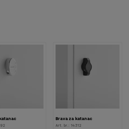
 katanac
Brava za katanac
192
Art. br.
:
14312