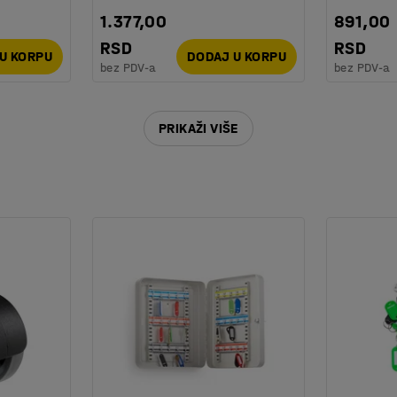
1.377,00
891,00
RSD
RSD
U KORPU
DODAJ U KORPU
bez PDV-a
bez PDV-a
05
PRIKAŽI VIŠE