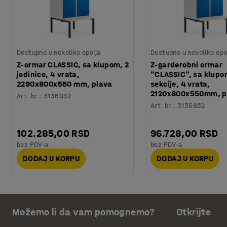
Dostupno u nekoliko opcija
Dostupno u nekoliko opc
Z-ormar CLASSIC, sa klupom, 2
Z-garderobni ormar
jedinice, 4 vrata,
"CLASSIC", sa klupo
2290x800x550 mm, plava
sekcije, 4 vrata,
2120x800x550mm, p
Art. br.
:
3136032
Art. br.
:
3135832
102.285,00 RSD
96.728,00 RSD
bez PDV-a
bez PDV-a
DODAJ U KORPU
DODAJ U KORPU
Možemo li da vam pomognemo?
Otkrijte