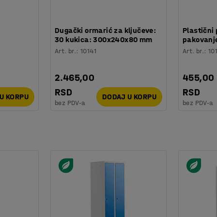
:
Dugački ormarić za ključeve:
Plastični 
30 kukica: 300x240x80 mm
pakovanje
Art. br.
:
10141
Art. br.
:
10
2.465,00
455,00
RSD
RSD
U KORPU
DODAJ U KORPU
bez PDV-a
bez PDV-a