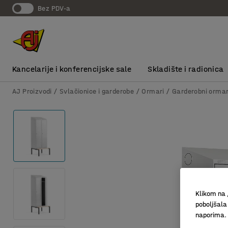
bez PDV-a
Kancelarije i konferencijske sale
Skladište i radionica
AJ Proizvodi
Svlačionice i garderobe
Ormari
Garderobni ormar
Klikom na 
poboljšala
naporima.