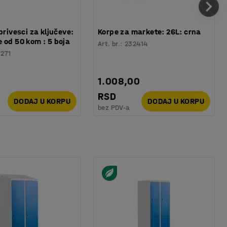
privesci za ključeve:
Korpe za markete: 26L: crna
 od 50 kom : 5 boja
Art. br.
:
232414
1271
1.008,00
RSD
DODAJ U KORPU
DODAJ U KORPU
bez PDV-a