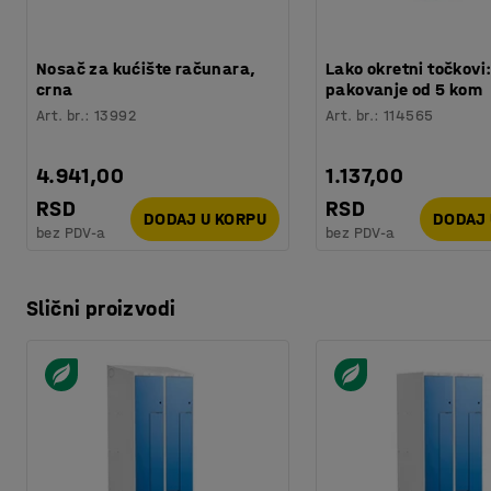
Nosač za kućište računara,
Lako okretni točkovi
crna
pakovanje od 5 kom
Art. br.
:
13992
Art. br.
:
114565
4.941,00
1.137,00
RSD
RSD
DODAJ U KORPU
DODAJ 
bez PDV-a
bez PDV-a
Slični proizvodi