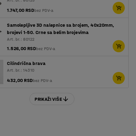
Art. br.: 80125
1.747,00 RSD
bez PDV-a
Samolepljive 3D nalepnice sa brojem, 40x20mm,
brojevi 1-50. Crne sa belim brojevima
Art. br.: 80122
1.526,00 RSD
bez PDV-a
Cilindrična brava
Art. br.: 14310
432,00 RSD
bez PDV-a
PRIKAŽI VIŠE