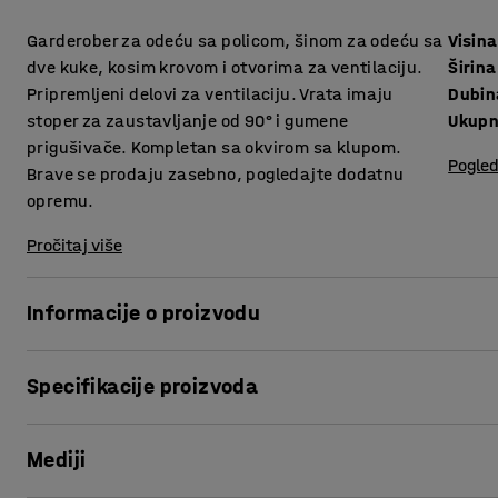
Garderober za odeću sa policom, šinom za odeću sa
Visina
dve kuke, kosim krovom i otvorima za ventilaciju.
Širina
Pripremljeni delovi za ventilaciju. Vrata imaju
Dubin
stoper za zaustavljanje od 90° i gumene
Ukupn
prigušivače. Kompletan sa okvirom sa klupom.
Pogled
Brave se prodaju zasebno, pogledajte dodatnu
opremu.
Pročitaj više
Informacije o proizvodu
Visoko kvalitetni ormarići za odeću koji nude mnogo moguć
Specifikacije proizvoda
napravljeni od čvrstog, potpuno zavarenog čeličnog lima koj
Visina
:
1900
mm
Kosi krovovi sprečavaju da postanu skladišni prostori i pob
Mediji
Širina
:
800
mm
zaustavljanje vrata i gumene prigušivače za glatko i tiho 
Dubina
:
550
mm