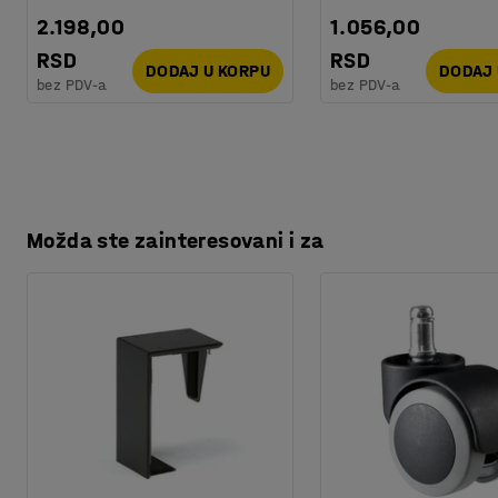
Orijentaciono vreme potrebno za montažu
:
15
Min
2.198,00
1.056,00
Težina
:
75,8
kg
Montaža
:
Potrebno je sklapanje
RSD
RSD
DODAJ U KORPU
DODAJ 
Testiranje
:
EN 16121:2023
bez PDV-a
bez PDV-a
Kvalitet & eko oznaka
:
Byggvarubedömd ID: 139208 / 1501
Možda ste zainteresovani i za