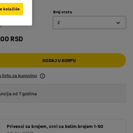
prečka za odeću
ve kolačiće
Broj vrata
vetlo siva
2
,00 RSD
2
3
DODAJ U KORPU
 listu za kupovinu
ncija od 7 godina
Privesci sa brojem, crni sa belim brojem 1-50