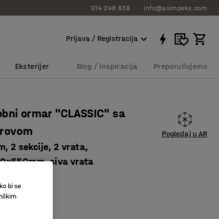
014 248 838
info@asimpeks.com
Prijava / Registracija
Eksterijer
Blog / inspiracija
Preporučujemo
bni ormar "CLASSIC" sa
krovom
Pogledaj u AR
, 2 sekcije, 2 vrata,
0x550mm, siva vrata
50533
ko bi se
inškim
tilacija