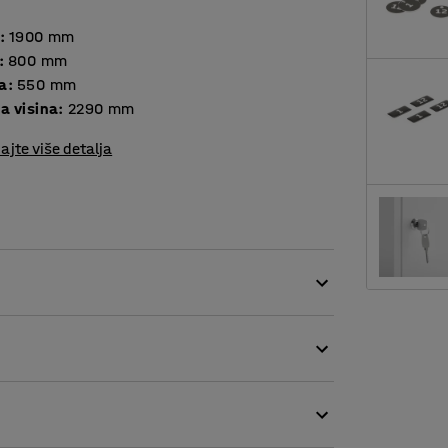
:
1900
mm
:
800
mm
a
:
550
mm
a visina
:
2290
mm
ajte više detalja
nosti za prilagođavanje. Ormari su
i je plastificiran.
oljšaju higijenu. Vrata imaju stoper za
zatvaranje.