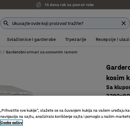
14 dana rok za povrat robe
Svlačionice i garderobe
Trpezarije
Recepcije i ulazi
i
Garderobni ormari sa osnovnim ramom
Gardero
kosim 
Sa klupom
2290x80
Art. br.
:
33
„Prihvatite sve kukije“, slažete se sa čuvanjem kukija na vašem uređaju ka
Kosi krov
 navigacija na sajtu, analiziralo korišćenje sajta i pomoglo u našim market
Cooke policy
Dobra ven