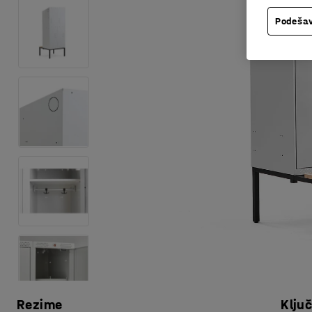
Podešav
Rezime
Klju