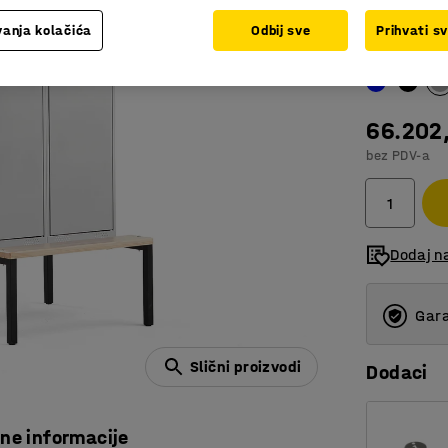
Polica i 
anja kolačića
Odbij sve
Prihvati s
Boja vrata
:
S
66.202
bez PDV-a
Dodaj na
Gara
Slični proizvodi
Dodaci
čne informacije