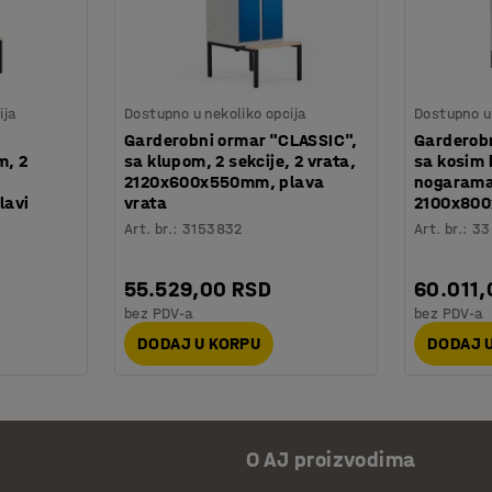
ija
Dostupno u nekoliko opcija
Dostupno u 
Garderobni ormar "CLASSIC",
Garderob
m, 2
sa klupom, 2 sekcije, 2 vrata,
sa kosim 
2120x600x550mm, plava
nogarama,
lavi
vrata
2100x80
Art. br.
:
3153832
Art. br.
:
33
55.529,00 RSD
60.011,
bez PDV-a
bez PDV-a
DODAJ U KORPU
DODAJ 
O AJ proizvodima