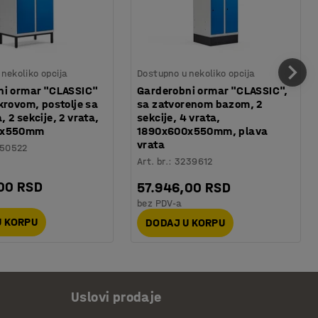
nekoliko opcija
Dostupno u nekoliko opcija
ni ormar "CLASSIC"
Garderobni ormar "CLASSIC",
krovom, postolje sa
sa zatvorenom bazom, 2
 2 sekcije, 2 vrata,
sekcije, 4 vrata,
0x550mm
1890x600x550mm, plava
vrata
50522
Art. br.
:
3239612
00 RSD
57.946,00 RSD
bez PDV-a
U KORPU
DODAJ U KORPU
Uslovi prodaje