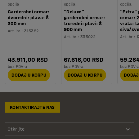
opcija
opcija
opcija
Garderobni ormar:
"Deluxe"
"Extra"
dvoredni: plava: Š
garderobni ormar:
ormar: 2
300 mm
troredni: plavi: Š
vrata: 
900 mm
sivo/sve
Art. br.
:
315382
Art. br.
:
335022
Art. br.
:
1
43.911,00 RSD
67.616,00 RSD
59.26
bez PDV-a
bez PDV-a
bez PDV-
DODAJ U KORPU
DODAJ U KORPU
DODAJ
KONTAKTIRAJTE NAS
Otkrijte