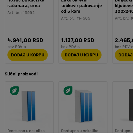
računara, crna
točkovi: pakovanje
ključeve
od 5 kom
300x24
Art. br.
:
13992
Art. br.
:
114565
Art. br.
:
1
4.941,00 RSD
1.137,00 RSD
2.465
bez PDV-a
bez PDV-a
bez PDV-
DODAJ U KORPU
DODAJ U KORPU
DODAJ
Slični proizvodi
Dostupno u nekoliko
Dostupno u nekoliko
Dostupno 