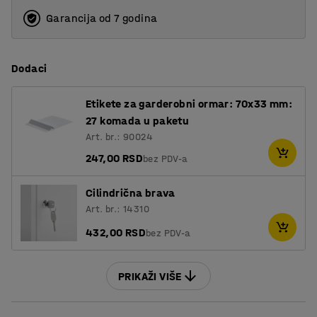
Garancija od 7 godina
Dodaci
Etikete za garderobni ormar: 70x33 mm:
27 komada u paketu
Art. br.: 90024
247,00 RSD
bez PDV-a
Cilindrična brava
Art. br.: 14310
432,00 RSD
bez PDV-a
PRIKAŽI VIŠE