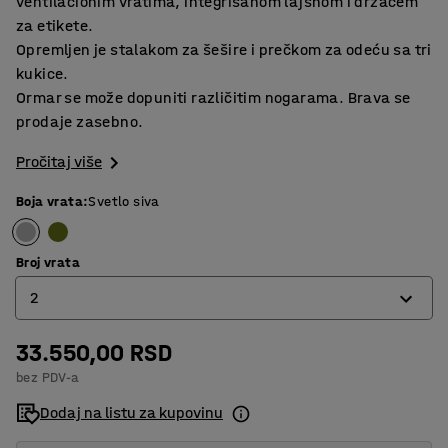
ventilacionim vratima, integrisanom lajsnom i držačem
za etikete.
Opremljen je stalakom za šešire i prečkom za odeću sa tri
kukice.
Ormar se može dopuniti različitim nogarama. Brava se
prodaje zasebno.
Pročitaj više
Boja vrata
:
Svetlo siva
Broj vrata
2
33.550,00 RSD
2
bez PDV-a
3
Dodaj na listu za kupovinu