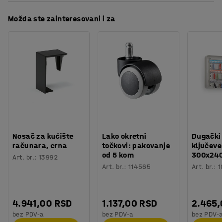
Orijentaciono vreme potrebno za montažu
:
5
Min
Preuzmite uputstva za održavanje
Možda ste zainteresovani i za
Težina
:
1,8
kg
Nosač za kućište
Lako okretni
Dugački
računara, crna
točkovi: pakovanje
ključeve
od 5 kom
300x24
Art. br.
:
13992
Art. br.
:
114565
Art. br.
:
1
4.941,00 RSD
1.137,00 RSD
2.465
bez PDV-a
bez PDV-a
bez PDV-