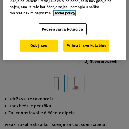
kukija na vašem uređaju kako bi se poboljšala navigacija na
sajtu, analiziralo korišćenje sajta i pomoglo u našim
marketinškim naporima.
Cooke policy
Podešavanja kolačića
Odbij sve
Prihvati sve kolačiće
Slični proizvodi
Održavajte ravnotežu!
Obezbeđuje podršku
Za jednostavnije čišćenje cipela
Visoki rukohvat za korišćenje sa čistačem cipela.