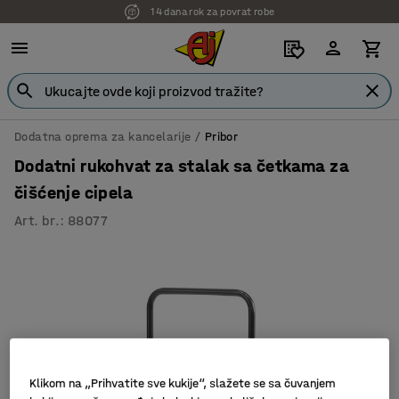
14 dana rok za povrat robe
7 godina garancije
Dodatna oprema za kancelarije
Pribor
Dodatni rukohvat za stalak sa četkama za
čišćenje cipela
Art. br.
:
88077
Klikom na „Prihvatite sve kukije“, slažete se sa čuvanjem