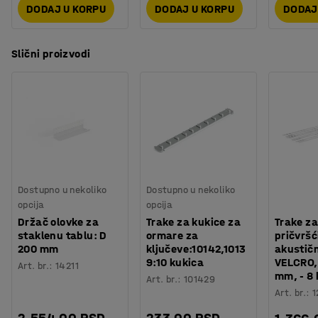
DODAJ U KORPU
DODAJ U KORPU
DODAJ
Slični proizvodi
Dostupno u nekoliko
Dostupno u nekoliko
opcija
opcija
Držač olovke za
Trake za kukice za
Trake za
staklenu tablu: D
ormare za
pričvršć
200 mm
ključeve:10142,1013
akustič
9:10 kukica
VELCRO,
Art. br.
:
14211
mm, - 8
Art. br.
:
101429
Art. br.
:
1