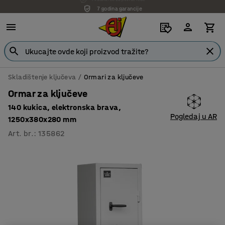
7 godina garancije
Skladištenje ključeva
Ormari za ključeve
Ormar za ključeve
140 kukica, elektronska brava,
Pogledaj u AR
1250x380x280 mm
Art. br.
:
135862