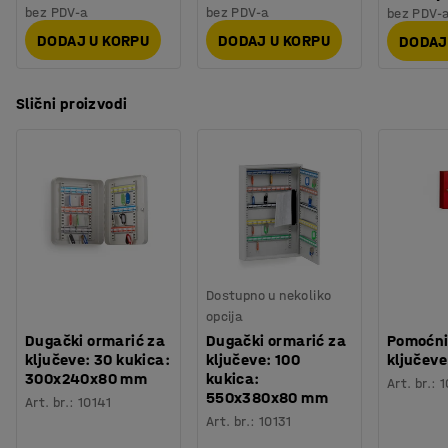
bez PDV-a
bez PDV-a
bez PDV-
boju. Vrata su opremljena ručkom i elektronskom kodnom
DODAJ U KORPU
DODAJ U KORPU
DODAJ
bravom.
Ormarići su pripremljeni za montažu na pod ili zid.
Slični proizvodi
Dostupno u nekoliko
opcija
Dugački ormarić za
Dugački ormarić za
Pomoćni
ključeve: 30 kukica:
ključeve: 100
ključeve
300x240x80 mm
kukica:
Art. br.
:
1
550x380x80 mm
Art. br.
:
10141
Art. br.
:
10131