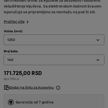
Sertifikovani ormar za ključeve za bezbedno i odobreno
skladištenje ključeva. Sa elektronskom kodnom bravom.
Isporučuje se pripremljeno za montažu na pod ili zid.
Pročitaj više
Visina (mm)
1250
Broj kuka
450
140
750
1250
171.725,00 RSD
42
bez PDV-a
1500
100
Dodaj na listu za kupovinu
140
372
Garancija od 7 godina