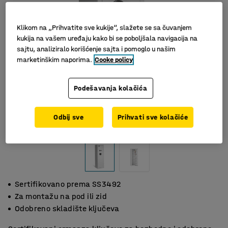
Klikom na „Prihvatite sve kukije“, slažete se sa čuvanjem
kukija na vašem uređaju kako bi se poboljšala navigacija na
sajtu, analiziralo korišćenje sajta i pomoglo u našim
marketinškim naporima.
Cooke policy
Podešavanja kolačića
Odbij sve
Prihvati sve kolačiće
Slični proizvodi
Sertifikovano prema SS3492
Za montažu na pod ili zid
Odobreno skladište ključeva