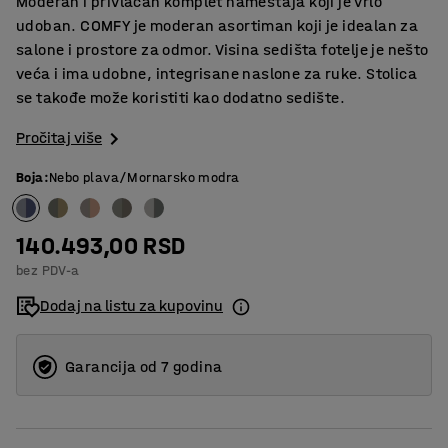
Moderan i privlačan komplet nameštaja koji je vrlo
udoban. COMFY je moderan asortiman koji je idealan za
salone i prostore za odmor. Visina sedišta fotelje je nešto
veća i ima udobne, integrisane naslone za ruke. Stolica
se takođe može koristiti kao dodatno sedište.
Pročitaj više
Boja
:
Nebo plava/Mornarsko modra
140.493,00 RSD
bez PDV-a
Dodaj na listu za kupovinu
Garancija od 7 godina