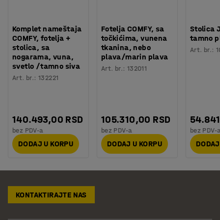
Komplet nameštaja
Fotelja COMFY, sa
Stolica 
COMFY, fotelja +
točkićima, vunena
tamno p
stolica, sa
tkanina, nebo
Art. br.
:
1
nogarama, vuna,
plava/marin plava
svetlo /tamno siva
Art. br.
:
132011
Art. br.
:
132221
140.493,00 RSD
105.310,00 RSD
54.84
bez PDV-a
bez PDV-a
bez PDV-
DODAJ U KORPU
DODAJ U KORPU
DODAJ
KONTAKTIRAJTE NAS