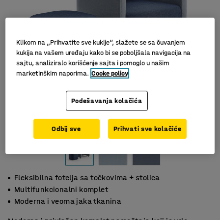
Klikom na „Prihvatite sve kukije“, slažete se sa čuvanjem
kukija na vašem uređaju kako bi se poboljšala navigacija na
sajtu, analiziralo korišćenje sajta i pomoglo u našim
marketinškim naporima.
Cooke policy
Podešavanja kolačića
Slični proizvodi
Odbij sve
Prihvati sve kolačiće
Fleksibilna fotelja sa točkovima + stolica
Multifunkcionalni komplet
Moderna i veoma jaka tkanina