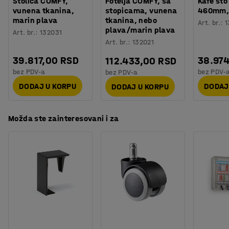
Stolica COMFY,
Fotelja COMFY, sa
Kafe sto 
Testiranje
:
EN 16139
trajnom vunenom tkaninom koja ispunjava zahteve
vunena tkanina,
stopicama, vunena
460mm, 
marin plava
tkanina, nebo
kompanije Mobelfakta (švedski sistem referenciranja i
Art. br.
:
1
plava/marin plava
Art. br.
:
132031
etiketiranja nameštaja).
Art. br.
:
132021
39.817,00 RSD
38.97
112.433,00 RSD
bez PDV-a
bez PDV-
bez PDV-a
DODAJ U KORPU
DODAJ
DODAJ U KORPU
Možda ste zainteresovani i za