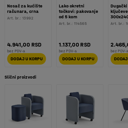
Nosač za kućište
Lako okretni
Dugački
računara, crna
točkovi: pakovanje
ključeve
od 5 kom
300x24
Art. br.
:
13992
Art. br.
:
114565
Art. br.
:
1
4.941,00 RSD
1.137,00 RSD
2.465
bez PDV-a
bez PDV-a
bez PDV-
DODAJ U KORPU
DODAJ U KORPU
DODAJ
Slični proizvodi