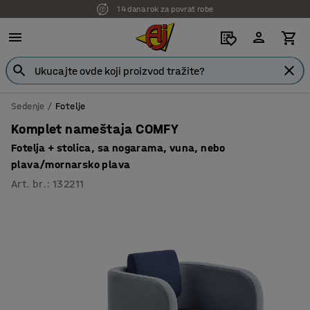
14 dana rok za povrat robe
Sedenje
Fotelje
Komplet nameštaja COMFY
Fotelja + stolica, sa nogarama, vuna, nebo
plava/mornarsko plava
Art. br.
:
132211