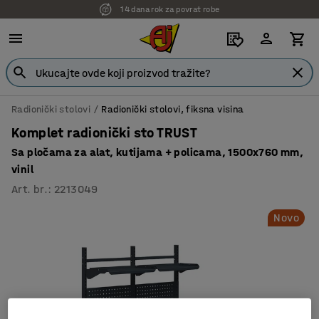
14 dana rok za povrat robe
Radionički stolovi
Radionički stolovi, fiksna visina
Komplet radionički sto TRUST
Sa pločama za alat, kutijama + policama, 1500x760 mm,
vinil
Art. br.
:
2213049
Novo