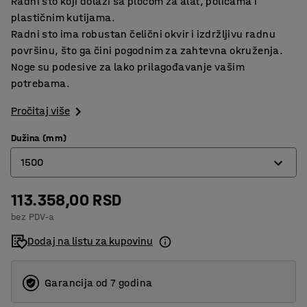
Radni sto koji dolazi sa pločom za alat, policama i
plastičnim kutijama.
Radni sto ima robustan čelični okvir i izdržljivu radnu
površinu, što ga čini pogodnim za zahtevna okruženja.
Noge su podesive za lako prilagođavanje vašim
potrebama.
Pročitaj više
Dužina (mm)
1500
113.358,00 RSD
1500
bez PDV-a
2000
Dodaj na listu za kupovinu
Garancija od 7 godina