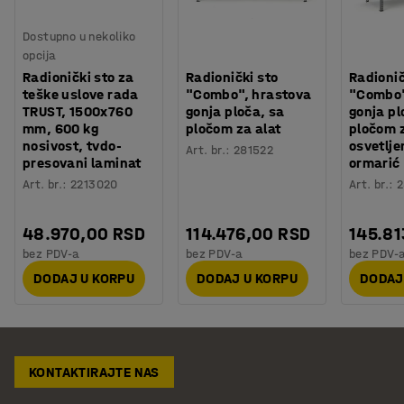
Dostupno u nekoliko
opcija
Radionički sto za
Radionički sto
Radionič
teške uslove rada
"Combo", hrastova
"Combo"
TRUST, 1500x760
gonja ploča, sa
gonja pl
mm, 600 kg
pločom za alat
pločom z
nosivost, tvdo-
osvetlje
Art. br.
:
281522
presovani laminat
ormarić
Art. br.
:
2213020
Art. br.
:
2
48.970,00 RSD
114.476,00 RSD
145.81
bez PDV-a
bez PDV-a
bez PDV-
DODAJ U KORPU
DODAJ U KORPU
DODAJ
KONTAKTIRAJTE NAS