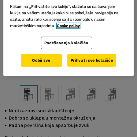
Klikom na „Prihvatite sve kukije“, slažete se sa čuvanjem
kukija na vašem uređaju kako bi se poboljšala navigacija na
sajtu, analiziralo korišćenje sajta i pomoglo u našim
marketinškim naporima.
Cooke policy
Podešavanja kolačića
Odbij sve
Prihvati sve kolačiće
Nudi raznovrsno skladištenje
Dobro se uklapa u montažna okruženja
Radna površina koja apsorbuje zvuk