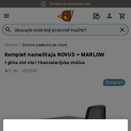
14 dana rok za povrat robe
7 godina garancije
Stolovi
Stolovi podesivi po visini
Komplet nameštaja NOVUS + MARLOW
1 glina sivi sto i 1 kancelarijska stolica
Art. br.
:
103361
Komplet