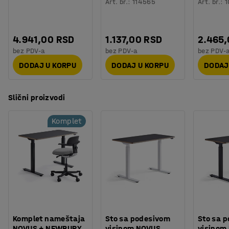
Art. br.
:
114565
Art. br.
:
1
4.941,00 RSD
1.137,00 RSD
2.465
bez PDV-a
bez PDV-a
bez PDV-
DODAJ U KORPU
DODAJ U KORPU
DODAJ
Slični proizvodi
Komplet
Komplet nameštaja
Sto sa podesivom
Sto sa 
NOVUS + NEWBURY,
visinom NOVUS,
visinom