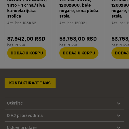
1 sto + 1 crna/siva
1200x600, bele
1200x60
kancelarijska
nogare, crna ploča
nogare, 
stolica
stola
stola
Art. br.
:
103462
Art. br.
:
120021
Art. br.
:
1
87.942,00 RSD
53.753,00 RSD
53.753
bez PDV-a
bez PDV-a
bez PDV-
DODAJ U KORPU
DODAJ U KORPU
DODAJ
KONTAKTIRAJTE NAS
Otkrijte
O AJ proizvodima
Uslovi prodaje