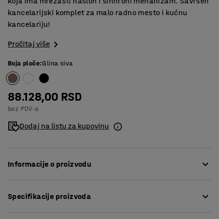
koja ima mrežasti naslon i sinhroni mehanizam. Savršen
kancelarijski komplet za malo radno mesto i kućnu
kancelariju!
Pročitaj više
Boja ploče
:
Glina siva
88.128,00 RSD
bez PDV-a
Dodaj na listu za kupovinu
Informacije o proizvodu
Ušteda prostora, i ergonomsko rešenje kompleta -
Specifikacije proizvoda
savršeno za kućne kancelarije!
Dužina
:
1200
mm