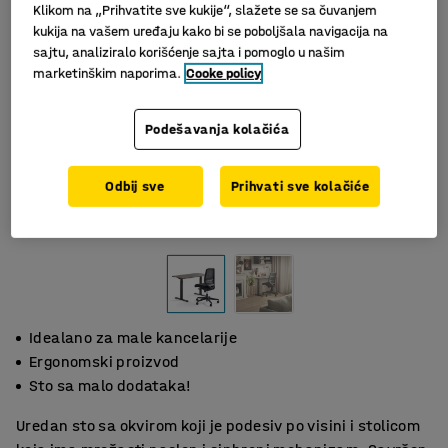
Klikom na „Prihvatite sve kukije“, slažete se sa čuvanjem
kukija na vašem uređaju kako bi se poboljšala navigacija na
sajtu, analiziralo korišćenje sajta i pomoglo u našim
marketinškim naporima.
Cooke policy
Podešavanja kolačića
Odbij sve
Prihvati sve kolačiće
Slični proizvodi
Idealano za male kancelarije
Ergonomski proizvod
Sto sa malo dodataka!
Uredan sto sa okvirom koji je podesiv po visini i stolicom