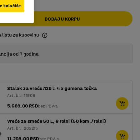
ve kolačiće
DODAJ U KORPU
 listu za kupovinu
ncija od 7 godina
Stalak za vreću:125 l: 4 x gumena točka
Art. br.: 11908
5.689,00 RSD
bez PDV-a
Vreće za smeće 50 L, 6 rolni (50 kom./rolni)
Art. br.: 205215
11.208,00 RSD
bez PDV-a