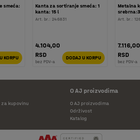
je smeća:
Kanta za sortiranje smeća: 1
Metalna 
kanta: 15 l
srebrna:
Art. br.
:
246831
Art. br.
:
12
4.104,00
7.116,0
RSD
RSD
U KORPU
DODAJ U KORPU
bez PDV-a
bez PDV-a
O AJ proizvodima
i za kupovinu
O AJ proizvodima
Održivost
Katalog