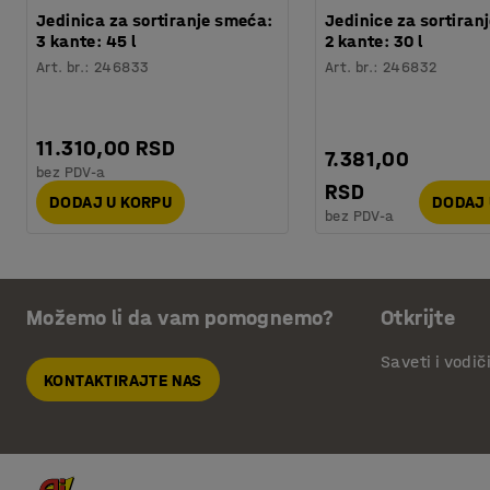
Jedinica za sortiranje smeća:
Jedinice za sortiran
3 kante: 45 l
2 kante: 30 l
Art. br.
:
246833
Art. br.
:
246832
11.310,00 RSD
7.381,00
bez PDV-a
RSD
DODAJ U KORPU
DODAJ 
bez PDV-a
Možemo li da vam pomognemo?
Otkrijte
Saveti i vodič
KONTAKTIRAJTE NAS