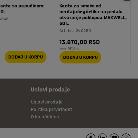
kanta sa papučicom:
Kanta za smeće od
30L
nerđajućeg čelika na pedalu
otvaranje poklopca MAXWELL,
6246
50 L
Art. br.
:
240250
13.870,00 RSD
0
bez PDV-a
DODAJ U KORPU
DODAJ U KORPU
Uslovi prodaje
Uslovi prodaje
Politika privatnosti
O kolačićima