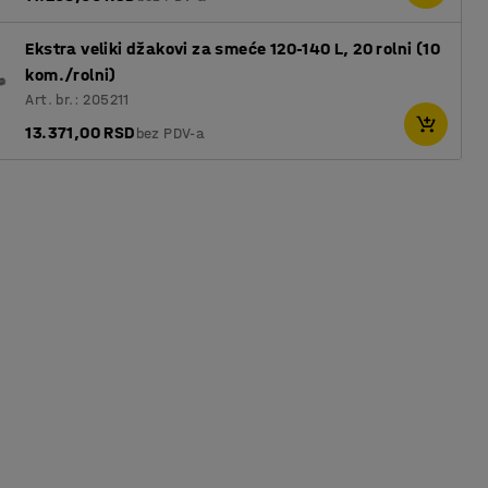
Ekstra veliki džakovi za smeće 120-140 L, 20 rolni (10
kom./rolni)
Art. br.: 205211
13.371,00 RSD
bez PDV-a