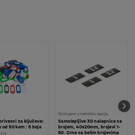
Dostupno u nekoliko opcija
privesci za ključeve:
Samolepljive 3D nalepnice sa
 od 50 kom : 5 boja
brojem, 40x20mm, brojevi 1-
50. Crne sa belim brojevima
1271