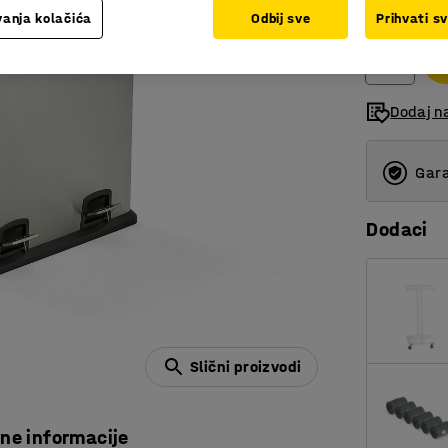
bez PDV-a
anja kolačića
Odbij sve
Prihvati s
Dodaj na
Gara
Dodaci
Slični proizvodi
čne informacije