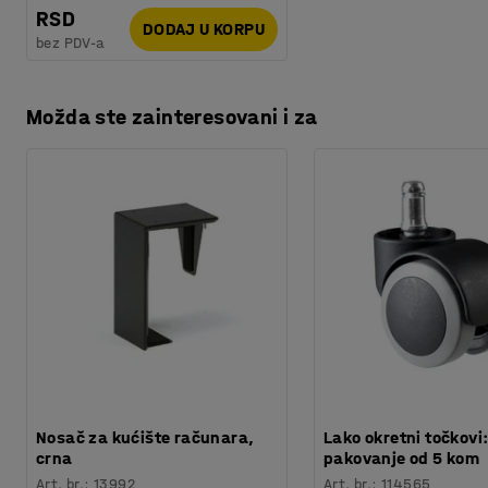
RSD
DODAJ U KORPU
bez PDV-a
Možda ste zainteresovani i za
Nosač za kućište računara,
Lako okretni točkovi
crna
pakovanje od 5 kom
Art. br.
:
13992
Art. br.
:
114565