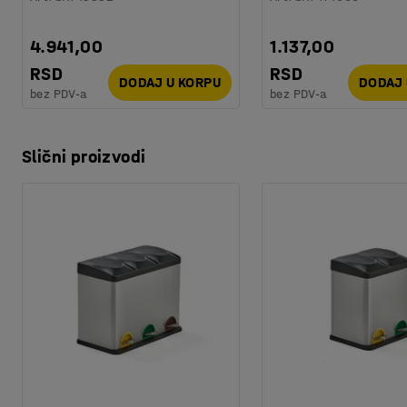
4.941,00
1.137,00
RSD
RSD
DODAJ U KORPU
DODAJ 
bez PDV-a
bez PDV-a
Slični proizvodi