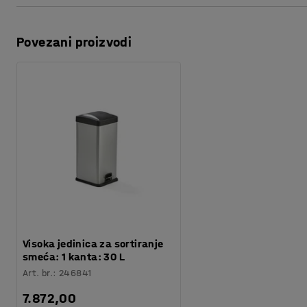
Težina
:
10,31
kg
Odštampaj ovu stranu
Povezani proizvodi
Preuzmite uputstva za održavanje
Visoka jedinica za sortiranje
smeća: 1 kanta: 30 L
Art. br.
:
246841
7.872,00