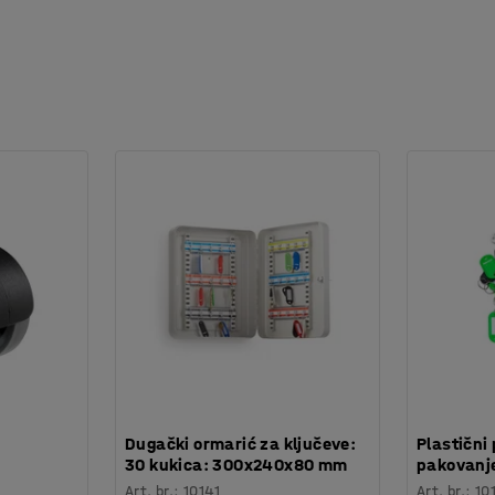
:
Dugački ormarić za ključeve:
Plastični 
30 kukica: 300x240x80 mm
pakovanje
Art. br.
:
10141
Art. br.
:
10