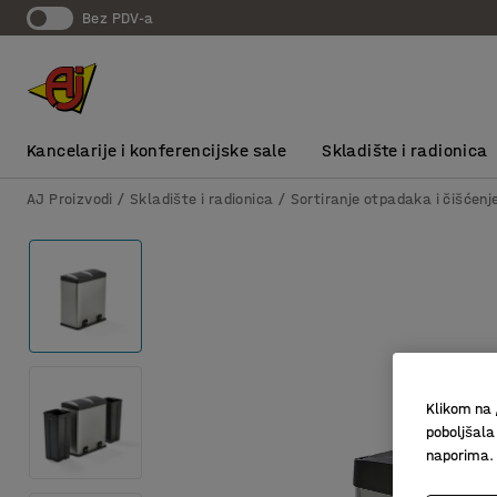
bez PDV-a
Kancelarije i konferencijske sale
Skladište i radionica
AJ Proizvodi
Skladište i radionica
Sortiranje otpadaka i čišćenj
Klikom na 
poboljšala
naporima.