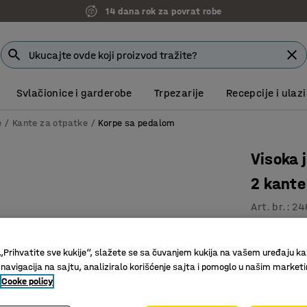
14 dana rok za povrat robe
Svlačionice i garderobe
Trpezarije
Recepcije i ulazi
e
Kante za otpatke
Korpe sa pedalom
Visoka 
2 kante
Art. br.
:
24
Sa nožn
Unutrašnj
„Prihvatite sve kukije“, slažete se sa čuvanjem kukija na vašem uređaju ka
Nerđajući
 navigacija na sajtu, analiziralo korišćenje sajta i pomoglo u našim market
Cooke policy
14.673,