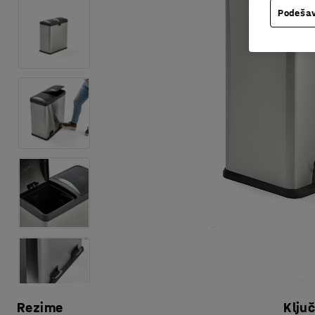
Podešav
Rezime
Klju