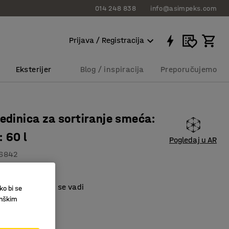
014 248 838
info@asimpeks.com
Prijava / Registracija
Eksterijer
Blog / inspiracija
Preporučujemo
jedinica za sortiranje smeća:
: 60 l
Pogledaj u AR
6842
om papučicom
i kontejner koji se vadi
ko bi se
 čelik
inškim
00 RSD