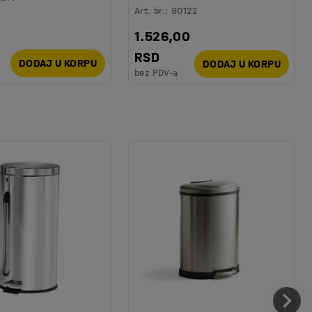
Art. br.
:
80122
1.526,00
RSD
DODAJ U KORPU
DODAJ U KORPU
bez PDV-a