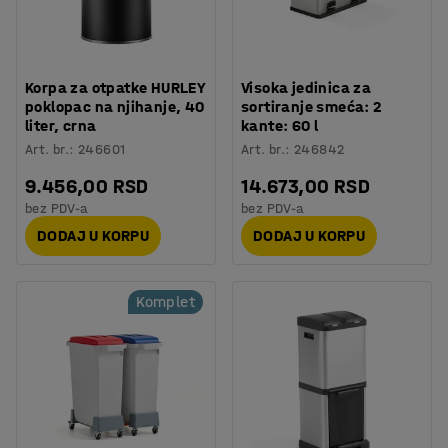
Korpa za otpatke HURLEY
Visoka jedinica za
poklopac na njihanje, 40
sortiranje smeća: 2
liter, crna
kante: 60 l
Art. br.
:
246601
Art. br.
:
246842
9.456,00 RSD
14.673,00 RSD
bez PDV-a
bez PDV-a
DODAJ U KORPU
DODAJ U KORPU
Komplet