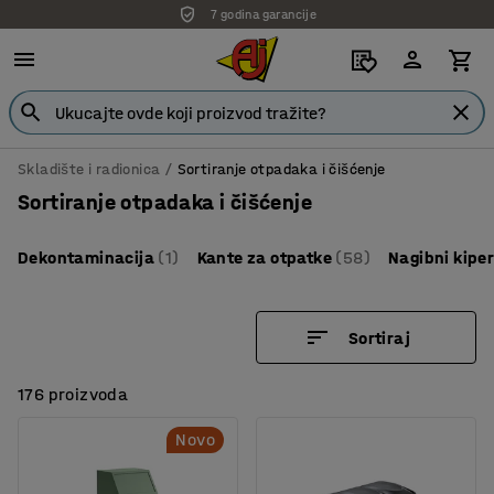
7 godina garancije
Skladište i radionica
Sortiranje otpadaka i čišćenje
Sortiranje otpadaka i čišćenje
Dekontaminacija
(1)
Kante za otpatke
(58)
Nagibni kiper
Sortiraj
176 proizvoda
Novo