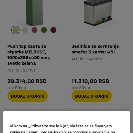
Push top kanta za
Jedinica za sortiranje
otpatke MELROSE,
smeća: 3 kante: 45 l
1000x395x400 mm,
Art. br.
:
246833
svetlo zelena
Art. br.
:
231151
39.314,00 RSD
11.310,00 RSD
bez PDV-a
bez PDV-a
DODAJ U KORPU
DODAJ U KORPU
Klikom na „Prihvatite sve kukije“, slažete se sa čuvanjem
kukija na vašem uređaju kako bi se poboljšala navigacija na