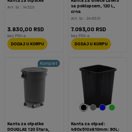
Kanta za otpatke
Kanta za smeće LEWIS
sa poklopcem, 120 L,
Art. br.
:
14320
crna
Art. br.
:
246301
3.830,00 RSD
7.093,00 RSD
bez PDV-a
bez PDV-a
DODAJ U KORPU
DODAJ U KORPU
Komplet
Kanta za otpatke
Kanta za otpad:
DOUGLAS 120 litara,
490x510x610mm: 90L: