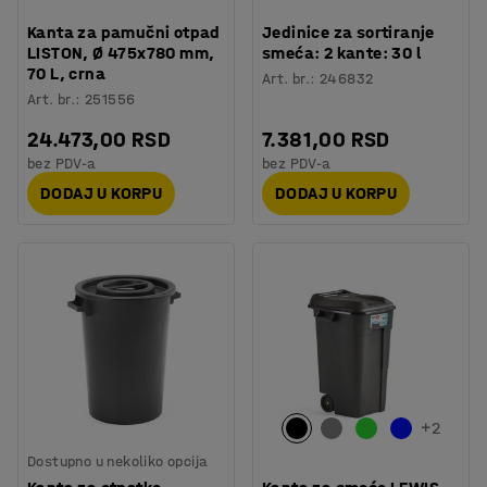
Kanta za pamučni otpad
Jedinice za sortiranje
LISTON, Ø 475x780 mm,
smeća: 2 kante: 30 l
70 L, crna
Art. br.
:
246832
Art. br.
:
251556
24.473,00 RSD
7.381,00 RSD
bez PDV-a
bez PDV-a
DODAJ U KORPU
DODAJ U KORPU
+
2
Dostupno u nekoliko opcija