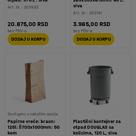
siva
Art. br.
:
203993
Art. br.
:
252161
20.875,00 RSD
3.985,00 RSD
bez PDV-a
bez PDV-a
DODAJ U KORPU
DODAJ U KORPU
Dostupno u nekoliko opcija
Papirne vreće: braon:
Plastični kontejner za
125l: Š700x1000mm: 50
otpad DOUGLAS sa
kom
kolicima, 120 L, siva