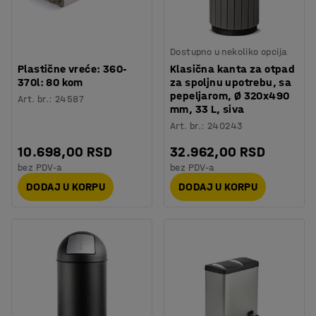
Dostupno u nekoliko opcija
Plastične vreće: 360-
Klasična kanta za otpad
370l: 80 kom
za spoljnu upotrebu, sa
pepeljarom, Ø 320x490
Art. br.
:
24587
mm, 33 L, siva
Art. br.
:
240243
10.698,00 RSD
32.962,00 RSD
bez PDV-a
bez PDV-a
DODAJ U KORPU
DODAJ U KORPU