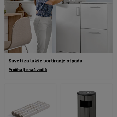
Saveti za lakše sortiranje otpada
Pročitajte naš vodič