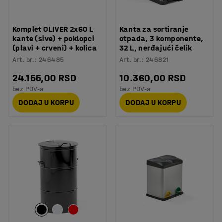
Komplet OLIVER 2x60 L
Kanta za sortiranje
kante (sive) + poklopci
otpada, 3 komponente,
(plavi + crveni) + kolica
32 L, nerđajući čelik
Art. br.
:
246485
Art. br.
:
246821
24.155,00 RSD
10.360,00 RSD
bez PDV-a
bez PDV-a
DODAJ U KORPU
DODAJ U KORPU