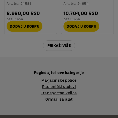
Art. br.
:
24581
Art. br.
:
24654
8.980,00 RSD
10.704,00 RSD
bez PDV-a
bez PDV-a
DODAJ U KORPU
DODAJ U KORPU
PRIKAŽI VIŠE
Pogledajte i ove kategorije
Magacinske police
Radionički stolovi
Transportna kolica
Ormari za alat