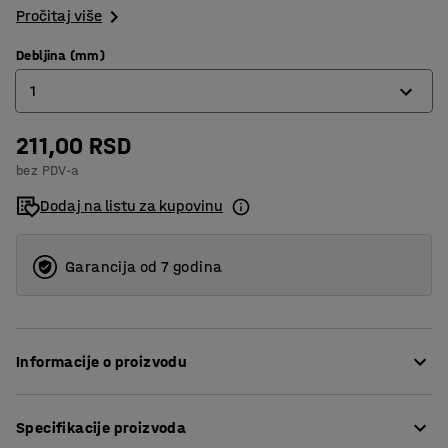
Pročitaj više
Debljina (mm)
1
211,00 RSD
1
bez PDV-a
2
Dodaj na listu za kupovinu
3
Garancija od 7 godina
Informacije o proizvodu
Nivelarna ploča podiže stubove ULTIMATE paletnih regala
Specifikacije proizvoda
ako je pod nejednak. Ploča se postavlja između podnožja