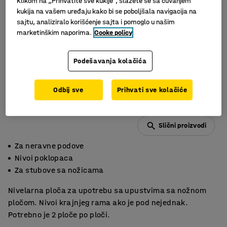
Klikom na „Prihvatite sve kukije“, slažete se sa čuvanjem
kukija na vašem uređaju kako bi se poboljšala navigacija na
sajtu, analiziralo korišćenje sajta i pomoglo u našim
marketinškim naporima.
Cooke policy
Podešavanja kolačića
Odbij sve
Prihvati sve kolačiće
Slični proizvodi
Za neravne podove
Nivoi poklopaca
Za stubove sa nožicama
Nivelarna ploča za upotrebu sa upustvima sa nožnom
pločom. Nivoi krajnjeg rama ako je pod nejednak.
Potrebno je 2 ploče po ploči.