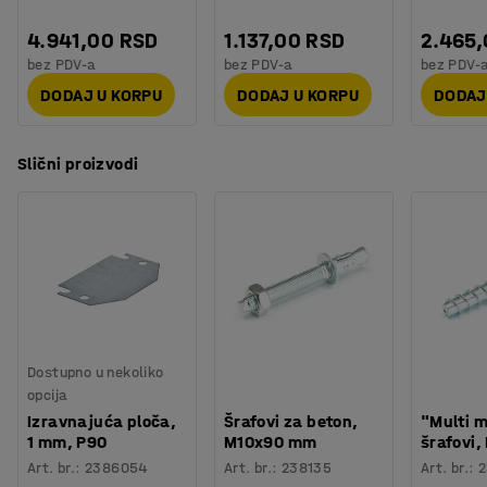
4.941,00 RSD
1.137,00 RSD
2.465
bez PDV-a
bez PDV-a
bez PDV-
DODAJ U KORPU
DODAJ U KORPU
DODAJ
Slični proizvodi
Dostupno u nekoliko
opcija
Izravnajuća ploča,
Šrafovi za beton,
"Multi m
1 mm, P90
M10x90 mm
šrafovi
Art. br.
:
2386054
Art. br.
:
238135
Art. br.
:
2