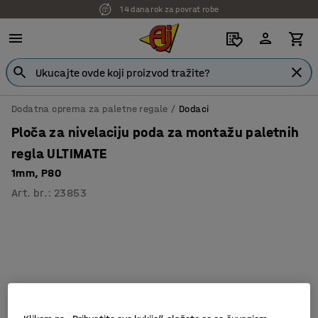
14 dana rok za povrat robe
Dodatna oprema za paletne regale
Dodaci
Ploča za nivelaciju poda za montažu paletnih
regla ULTIMATE
1mm, P80
Art. br.
:
23853