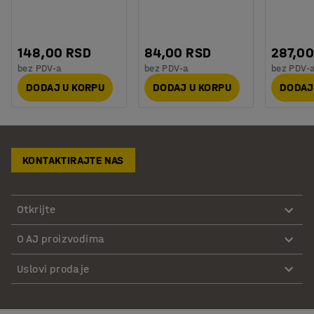
148,00 RSD
84,00 RSD
287,00
bez PDV-a
bez PDV-a
bez PDV-
DODAJ U KORPU
DODAJ U KORPU
DODAJ
KONTAKTIRAJTE NAS
Otkrijte
O AJ proizvodima
Uslovi prodaje