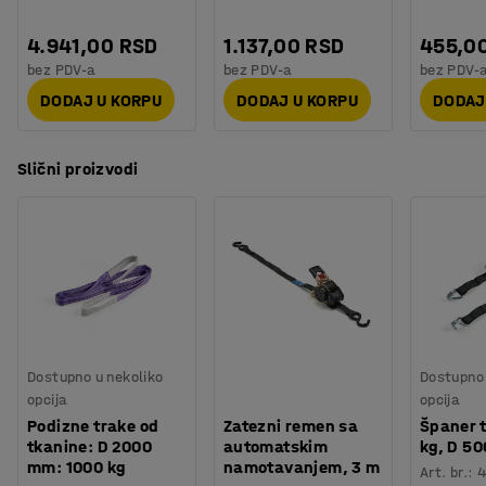
4.941,00 RSD
1.137,00 RSD
455,0
bez PDV-a
bez PDV-a
bez PDV-
DODAJ U KORPU
DODAJ U KORPU
DODAJ
Slični proizvodi
Dostupno u nekoliko
Dostupno 
opcija
opcija
Podizne trake od
Zatezni remen sa
Španer 
tkanine: D 2000
automatskim
kg, D 5
mm: 1000 kg
namotavanjem, 3 m
Art. br.
: