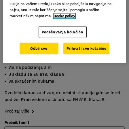
kukija na vašem uređaju kako bi se poboljšala navigacija na
sajtu, analiziralo korišćenje sajta i pomoglo u našim
marketinškim naporima.
Cooke policy
Podešavanja kolačića
Odbij sve
Prihvati sve kolačiće
Visina podizanja 3 m
U skladu sa EN 818, klasa 8
Sa skraćenim kukama
Dvodelni lanac za dizanje u većini situacija gde se teret
podiže. Proizvedeno u skladu sa EN 818, Klasa 8.
Pročitaj više
Prečnik (mm)