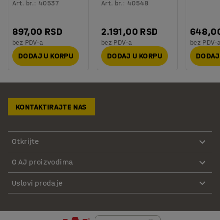
Art. br.
:
40537
Art. br.
:
40548
897,00 RSD
2.191,00 RSD
648,0
bez PDV-a
bez PDV-a
bez PDV-
DODAJ U KORPU
DODAJ U KORPU
DODAJ
KONTAKTIRAJTE NAS
Otkrijte
O AJ proizvodima
Uslovi prodaje