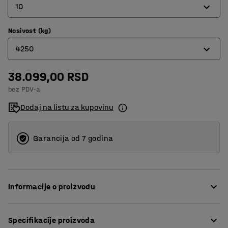
10
Nosivost (kg)
6
4250
8
10
38.099,00 RSD
1600
bez PDV-a
13
2800
Dodaj na listu za kupovinu
4250
7500
Garancija od 7 godina
Informacije o proizvodu
Ovaj dvodelni lanac za dizanje olakšava rukovanje
Specifikacije proizvoda
većinom situacija dizanja. Priložene kukice za