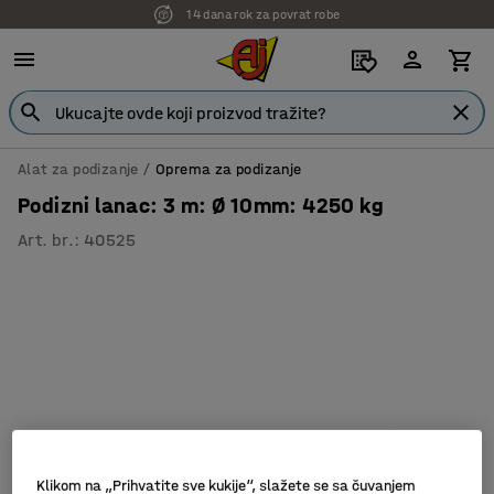
14 dana rok za povrat robe
Alat za podizanje
Oprema za podizanje
Podizni lanac: 3 m: Ø 10mm: 4250 kg
Art. br.
:
40525
Klikom na „Prihvatite sve kukije“, slažete se sa čuvanjem