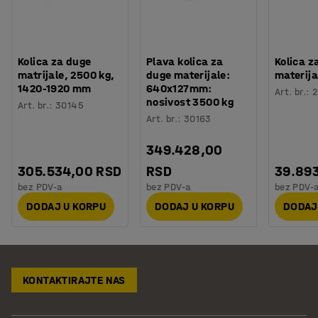
Kolica za duge
Plava kolica za
Kolica z
matrijale, 2500 kg,
duge materijale:
materija
1420-1920 mm
640x127mm:
Art. br.
:
nosivost 3500 kg
Art. br.
:
30145
Art. br.
:
30163
349.428,00
305.534,00 RSD
RSD
39.89
bez PDV-a
bez PDV-a
bez PDV-
DODAJ U KORPU
DODAJ U KORPU
DODAJ
KONTAKTIRAJTE NAS