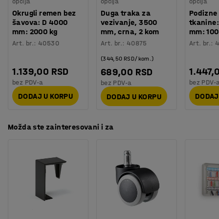
opcija
opcija
opcija
Težina
:
113,01
kg
Okrugli remen bez
Duga traka za
Podizne 
Montaža
:
Sklopljeno
šavova: D 4000
vezivanje, 3500
tkanine
mm: 2000 kg
mm, crna, 2 kom
mm: 100
Art. br.
:
40530
Art. br.
:
40875
Art. br.
:
(344,50 RSD/kom.)
1.139,00 RSD
1.447,
689,00 RSD
bez PDV-a
bez PDV-
bez PDV-a
DODAJ U KORPU
DODAJ
DODAJ U KORPU
Možda ste zainteresovani i za