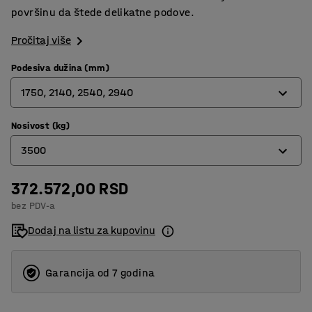
površinu da štede delikatne podove.
Pročitaj više
Podesiva dužina (mm)
1750, 2140, 2540, 2940
Nosivost (kg)
1750, 2140, 2540, 2940
3500
2750, 3140, 3540, 3940
372.572,00 RSD
2500
bez PDV-a
3500
Dodaj na listu za kupovinu
Garancija od 7 godina