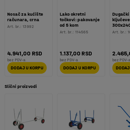
Nosač za kućište
Lako okretni
Dugački
računara, crna
točkovi: pakovanje
ključeve
od 5 kom
300x24
Art. br.
:
13992
Art. br.
:
114565
Art. br.
:
1
4.941,00 RSD
1.137,00 RSD
2.465
bez PDV-a
bez PDV-a
bez PDV-
DODAJ U KORPU
DODAJ U KORPU
DODAJ
Slični proizvodi