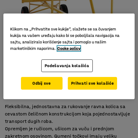
Klikom na „Prihvatite sve kukije“, slažete se sa čuvanjem
kukija na vašem uređaju kako bi se poboljšala navigacija na
sajtu, analiziralo korišćenje sajta i pomoglo u našim
marketinškim naporima.
Cooke policy
Podešavanja kolačića
Veoma lako manevrsisanje
Odbij sve
Prihvati sve kolačiće
Sa pneumatskim gumenim točkovima
Plastificiran završni sloj
Fleksibilna, jednostavna za rukovanje ravna kolica sa
cevastom čeličnom konstrukcijom koja pojednostavljuje
transport dugih roba.
Opremljen je ručicom, ušicom za vuču i prednjom
zakretnom osovinom. Gumeni točkovi imaju veliku