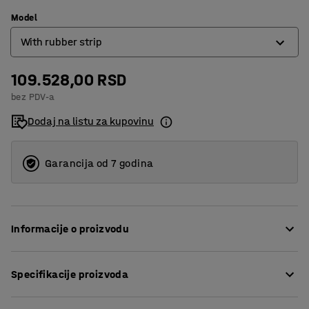
Model
With rubber strip
109.528,00 RSD
With rubber strip
bez PDV-a
Without rubber strip
Dodaj na listu za kupovinu
Garancija od 7 godina
Informacije o proizvodu
Ovaj nosač materijala olakšava rukovanje različitim
Specifikacije proizvoda
vrstama lima, kao što su staklo, gips karton, lim, iverica
itd.
Dužina
:
1270
mm