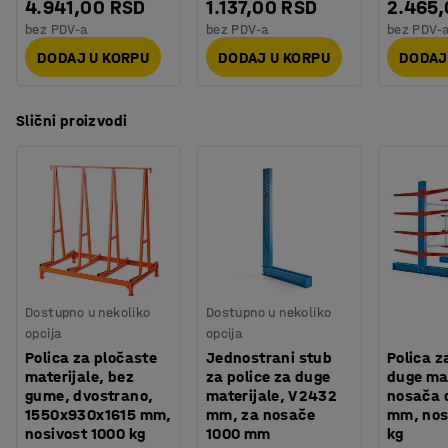
4.941,00 RSD
1.137,00 RSD
2.465
bez PDV-a
bez PDV-a
bez PDV-
DODAJ U KORPU
DODAJ U KORPU
DODAJ
Slični proizvodi
Dostupno u nekoliko
Dostupno u nekoliko
opcija
opcija
Polica za pločaste
Jednostrani stub
Polica z
materijale, bez
za police za duge
duge mat
gume, dvostrano,
materijale, V 2432
nosača 
1550x930x1615 mm,
mm, za nosače
mm, nos
nosivost 1000 kg
1000 mm
kg