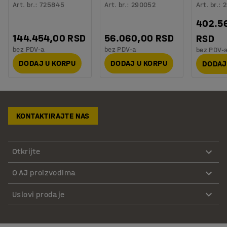
Art. br.
:
725845
Art. br.
:
290052
Art. br.
:
2
402.5
144.454,00 RSD
56.060,00 RSD
RSD
bez PDV-a
bez PDV-a
bez PDV-
DODAJ U KORPU
DODAJ U KORPU
DODAJ
KONTAKTIRAJTE NAS
Otkrijte
O AJ proizvodima
Uslovi prodaje