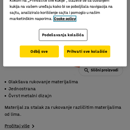
Klikom na „Prihvatite sve kukije“, slažete se sa čuvanjem
kukija na vašem uređaju kako bi se poboljšala navigacija na
sajtu, analiziralo korišćenje sajta i pomoglo u našim
marketinškim naporima.
Cooke policy
Podešavanja kolačića
Odbij sve
Prihvati sve kolačiće
Slični proizvodi
Olakšava rukovanje materijalima
Jednostrana
Čvrst metalni dizajn
Materijal za stalak za rukovanje različitim materijalima
od lima.
Pročitaj više