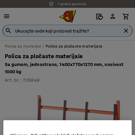
7 godina garancije
Police za materijal
Police za pločaste materijale
Polica za pločaste materijale
Sa gumom, jednostrano, 1400x770x1270 mm, nosivost
1000 kg
Art. br.
:
725848