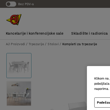
bez PDV-a
Kancelarije i konferencijske sale
Skladište i radionica
AJ Proizvodi
Trpezarije
Stolovi
Kompleti za trpezarije
Klikom na 
poboljšala
naporima.
Podešav