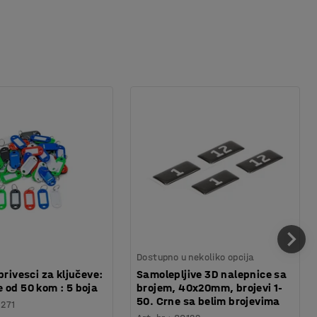
Dostupno u nekoliko opcija
privesci za ključeve:
Samolepljive 3D nalepnice sa
 od 50 kom : 5 boja
brojem, 40x20mm, brojevi 1-
50. Crne sa belim brojevima
1271