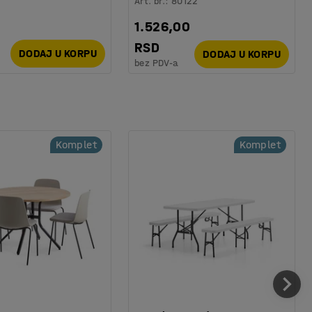
Art. br.
:
80122
1.526,00
RSD
DODAJ U KORPU
DODAJ U KORPU
bez PDV-a
Komplet
Komplet