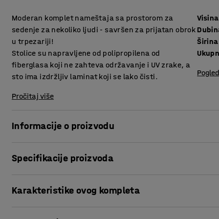
Moderan komplet nameštaja sa prostorom za
Visina
sedenje za nekoliko ljudi - savršen za prijatan obrok
Dubin
u trpezariji!
Širina
Stolice su napravljene od polipropilena od
Ukupn
fiberglasa koji ne zahteva održavanje i UV zrake, a
Pogled
sto ima izdržljiv laminat koji se lako čisti.
Pročitaj više
Informacije o proizvodu
Odličan komplet nameštaja u trend kombinaciji monohroma 
Specifikacije proizvoda
dodate više boja ili da se držite ublaženog izgleda, imate
Visina sedišta
:
455
mm
Karakteristike ovog kompleta
Dubina sedišta
:
420
mm
VARIOUS je vlastiti dizajn kompanije AJ Produkter. To je iz
Širina sedišta
:
410
mm
stola je napravljen od izdržljivog laminata koji je otporan 
Stolica RIO, bela
Ukupna visina
:
800
mm
lako održava čistim. Okrugli sto omogućava vama i vašim 