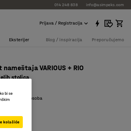
014 248 838
info@asimpeks.com
Prijava / Registracija
Eksterijer
Blog / inspiracija
Preporučujemo
t nameštaja VARIOUS + RIO
belih stolica
3393
ko bi se
no za nekoliko osoba
inškim
 složive stolice
i čvrst sto
ve kolačiće