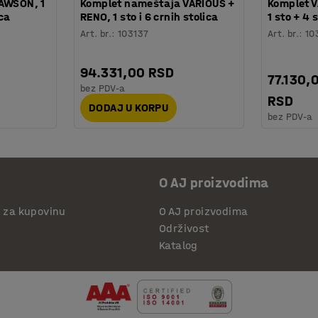
DAWSON, 1
Komplet nameštaja VARIOUS +
Komplet 
ica
RENO, 1 sto i 6 crnih stolica
1 sto + 4 
Art. br.
:
103137
Art. br.
:
10
94.331,00 RSD
77.130,
bez PDV-a
RSD
DODAJ U KORPU
bez PDV-a
O AJ proizvodima
i za kupovinu
O AJ proizvodima
Održivost
Katalog