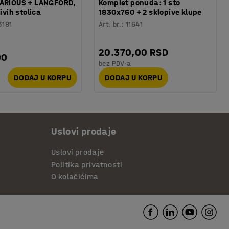
VARIOUS + LANGFORD,
Komplet ponuda: 1 sto
sivih stolica
1830x760 + 2 sklopive klupe
3181
Art. br.
:
11641
20.370,00 RSD
00
bez PDV-a
DODAJ U KORPU
DODAJ U KORPU
Uslovi prodaje
Uslovi prodaje
Politika privatnosti
O kolačićima