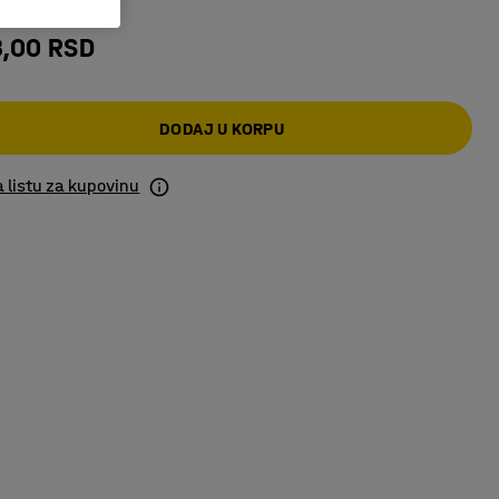
8,00 RSD
DODAJ U KORPU
 listu za kupovinu