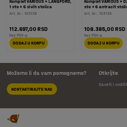
Komplet VARIOUS + LANGFORD,
Komplet VARIOUS + 
1 sto + 6 sivih stolica
sto + 6 antracit stol
Art. br.
:
103136
Art. br.
:
103135
112.697,00 RSD
108.385,00 RSD
bez PDV-a
bez PDV-a
DODAJ U KORPU
DODAJ U KORPU
Možemo li da vam pomognemo?
Otkrijte
Saveti i vodič
KONTAKTIRAJTE NAS