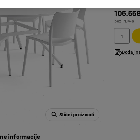
105.55
bez PDV-a
Dodaj na
Slični proizvodi
čne informacije