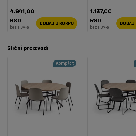
4.941,00
1.137,00
RSD
RSD
DODAJ U KORPU
DODAJ 
bez PDV-a
bez PDV-a
Slični proizvodi
Komplet