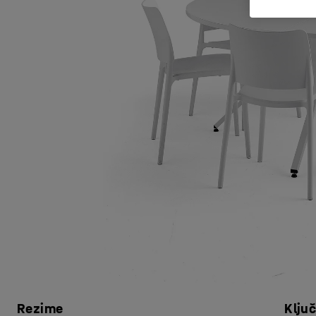
Rezime
Klju