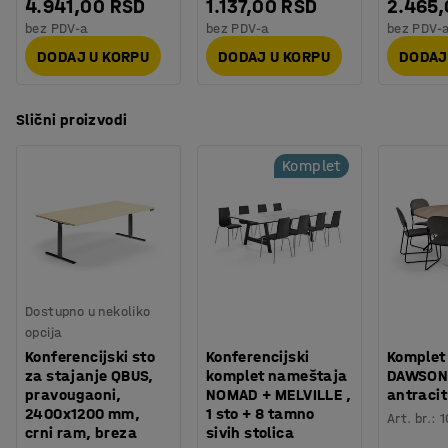
4.941,00 RSD
1.137,00 RSD
2.465
bez PDV-a
bez PDV-a
bez PDV-
DODAJ U KORPU
DODAJ U KORPU
DODAJ
Slični proizvodi
Komplet
Dostupno u nekoliko
opcija
Konferencijski sto
Konferencijski
Komplet
za stajanje QBUS,
komplet nameštaja
DAWSON, 
pravougaoni,
NOMAD + MELVILLE ,
antracit
2400x1200 mm,
1 sto + 8 tamno
Art. br.
:
1
crni ram, breza
sivih stolica