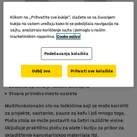
Klikom na „Prihvatite sve kukije“, slažete se sa čuvanjem
kukija na vašem uređaju kako bi se poboljšala navigacija na
sajtu, analiziralo korišćenje sajta i pomoglo u našim
marketinškim naporima.
Cooke policy
Podešavanja kolačića
Odbij sve
Prihvati sve kolačiće
Podesivi sto sa četiri visine
Dodatna oprema je takođe dostupna
Stvara prirodno mesto susreta
Multifunkcionalni sto na točkićima koji se može koristiti
za projekte, sastanke, pauze za kafu i još mnogo toga.
Ploča stola se može postaviti na četiri različite visine.
Uključuje praktičnu ploču za alate i kutiju za pribor za
skladištenje kancelarijskog materijala itd.