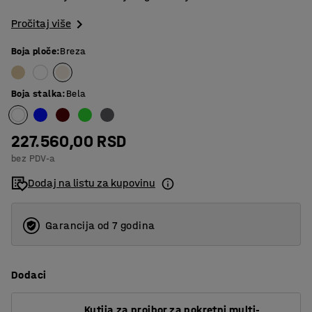
Pročitaj više
Boja ploče
:
Breza
Boja stalka
:
Bela
227.560,00 RSD
bez PDV-a
Dodaj na listu za kupovinu
Garancija od 7 godina
Dodaci
Kutija za proibor za pokretni multi-