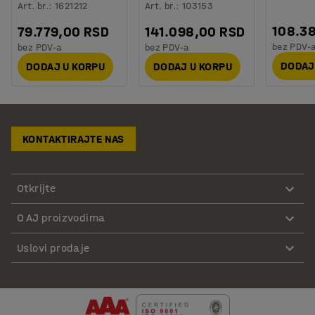
Art. br.
:
1621212
Art. br.
:
103153
108.3
79.779,00 RSD
141.098,00 RSD
bez PDV-
bez PDV-a
bez PDV-a
DODAJ
DODAJ U KORPU
DODAJ U KORPU
KONTAKTIRAJTE NAS
Otkrijte
O AJ proizvodima
Uslovi prodaje