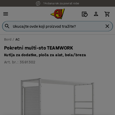
14 dana rok za povrat robe
7 godina garancije
Bord
AC
Pokretni multi-sto TEAMWORK
Kutija za dodatke, ploča za alat, bela/breza
Art. br.
:
3581302