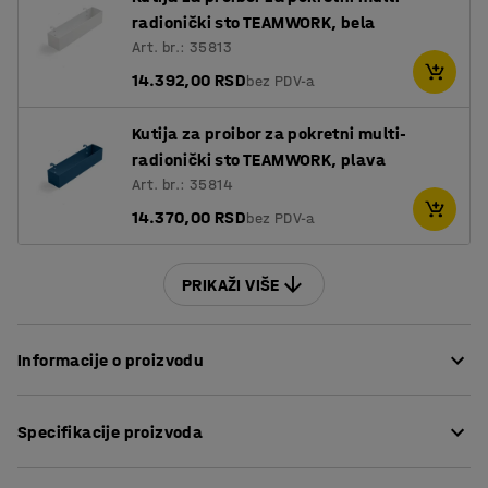
radionički sto TEAMWORK, bela
Art. br.: 35813
14.392,00 RSD
bez PDV-a
Kutija za proibor za pokretni multi-
radionički sto TEAMWORK, plava
Art. br.: 35814
14.370,00 RSD
bez PDV-a
PRIKAŽI VIŠE
Informacije o proizvodu
Multifunkcionalni sto je savršen za saradnju kreativnih
Specifikacije proizvoda
ljudi u kancelariji, ali je takođe idealan za škole, menze,
kafiće itd. Odaberite visinu stola koja odgovara vašim
Dužina
:
1885
mm
potrebama. Koju god visinu da odaberete, možete