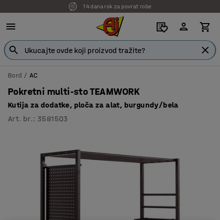
14 dana rok za povrat robe
Bord
AC
Pokretni multi-sto TEAMWORK
Kutija za dodatke, ploča za alat, burgundy/bela
Art. br.
:
3581503