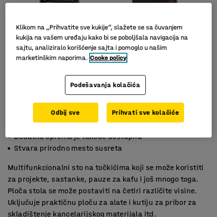
Klikom na „Prihvatite sve kukije“, slažete se sa čuvanjem
kukija na vašem uređaju kako bi se poboljšala navigacija na
sajtu, analiziralo korišćenje sajta i pomoglo u našim
marketinškim naporima.
Cooke policy
Podešavanja kolačića
Slični proizvodi
Odbij sve
Prihvati sve kolačiće
Podesivi sto sa četiri visine
Dodatna oprema je takođe dostupna
Stvara prirodno mesto susreta
Multifunkcionalni sto na točkićima koji se može koristiti
za projekte, sastanke, pauze za kafu i još mnogo toga.
Ploča stola se može postaviti na četiri različite visine.
Uključuje praktičnu ploču za alate i kutiju za pribor za
skladištenje kancelarijskog materijala itd.