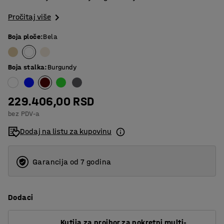
Pročitaj više
Boja ploče
:
Bela
Boja stalka
:
Burgundy
229.406,00 RSD
bez PDV-a
Dodaj na listu za kupovinu
Garancija od 7 godina
Dodaci
Kutija za proibor za pokretni multi-