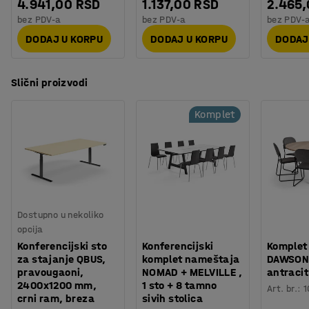
4.941,00 RSD
1.137,00 RSD
2.465
bez PDV-a
bez PDV-a
bez PDV-
DODAJ U KORPU
DODAJ U KORPU
DODAJ
Slični proizvodi
Komplet
Dostupno u nekoliko
opcija
Konferencijski sto
Konferencijski
Komplet
za stajanje QBUS,
komplet nameštaja
DAWSON, 
pravougaoni,
NOMAD + MELVILLE ,
antracit
2400x1200 mm,
1 sto + 8 tamno
Art. br.
:
1
crni ram, breza
sivih stolica