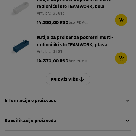
radionički sto TEAMWORK, bela
Art. br.: 35813
14.392,00 RSD
bez PDV-a
Kutija za proibor za pokretni multi-
radionički sto TEAMWORK, plava
Art. br.: 35814
14.370,00 RSD
bez PDV-a
PRIKAŽI VIŠE
Informacije o proizvodu
Multifunkcionalni sto je savršen za saradnju kreativnih
Specifikacije proizvoda
ljudi u kancelariji, ali je takođe idealan za škole, menze,
kafiće itd. Odaberite visinu stola koja odgovara vašim
Dužina
:
1885
mm
potrebama. Koju god visinu da odaberete, možete