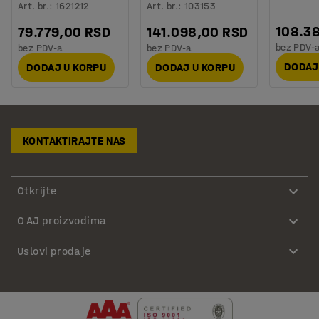
Art. br.
:
1621212
Art. br.
:
103153
108.3
79.779,00 RSD
141.098,00 RSD
bez PDV-
bez PDV-a
bez PDV-a
DODAJ
DODAJ U KORPU
DODAJ U KORPU
KONTAKTIRAJTE NAS
Otkrijte
O AJ proizvodima
Uslovi prodaje