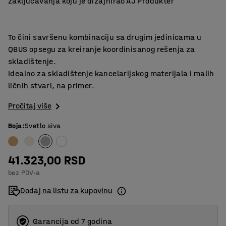
zaključavanja koju je dizajnirao AJ Produkter
To čini savršenu kombinaciju sa drugim jedinicama u
QBUS opsegu za kreiranje koordinisanog rešenja za
skladištenje.
Idealno za skladištenje kancelarijskog materijala i malih
ličnih stvari, na primer.
Pročitaj više
Boja
:
Svetlo siva
41.323,00 RSD
bez PDV-a
Dodaj na listu za kupovinu
Garancija od 7 godina