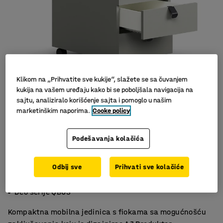
Klikom na „Prihvatite sve kukije“, slažete se sa čuvanjem
kukija na vašem uređaju kako bi se poboljšala navigacija na
sajtu, analiziralo korišćenje sajta i pomoglo u našim
marketinškim naporima.
Cooke policy
Podešavanja kolačića
Odbij sve
Prihvati sve kolačiće
Centralno zaključavanje za sigurno skladištenje
Okretni točkovi olakšavaju kretanje
Deo serije QBUS
Kompaktna mobilna jedinica s fiokama sa mogućnošću