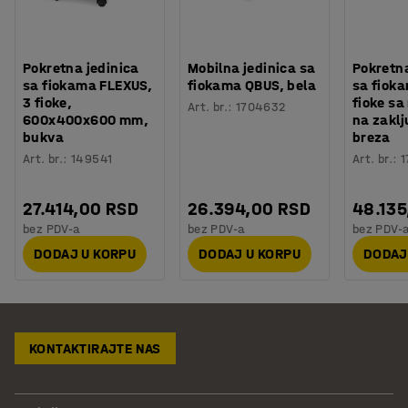
Pokretna jedinica
Mobilna jedinica sa
Pokretna
sa fiokama FLEXUS,
fiokama QBUS, bela
sa fiok
3 fioke,
fioke s
Art. br.
:
1704632
600x400x600 mm,
na zaklj
bukva
breza
Art. br.
:
149541
Art. br.
:
1
27.414,00 RSD
26.394,00 RSD
48.135
bez PDV-a
bez PDV-a
bez PDV-
DODAJ U KORPU
DODAJ U KORPU
DODAJ
KONTAKTIRAJTE NAS