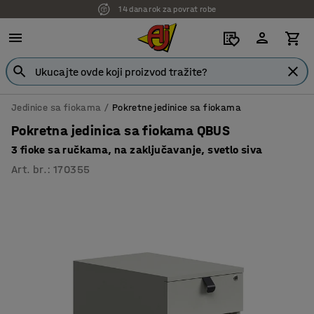
14 dana rok za povrat robe
Jedinice sa fiokama
Pokretne jedinice sa fiokama
Pokretna jedinica sa fiokama QBUS
3 fioke sa ručkama, na zaključavanje, svetlo siva
Art. br.
:
170355