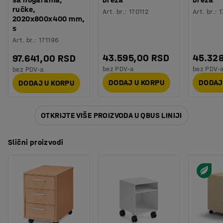
ručke,
Art. br.
:
170112
Art. br.
:
1
2020x800x400 mm,
s
Art. br.
:
171196
43.595,00 RSD
45.32
97.641,00 RSD
bez PDV-a
bez PDV-
bez PDV-a
DODAJ U KORPU
DODAJ
DODAJ U KORPU
OTKRIJTE VIŠE PROIZVODA U QBUS LINIJI
Slični proizvodi