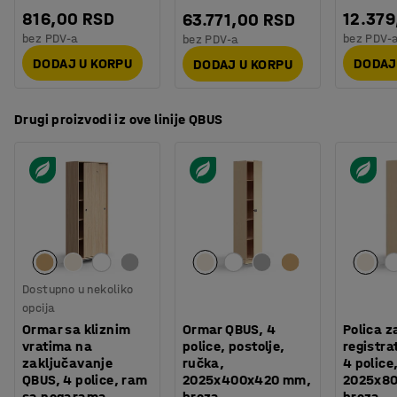
dodavanje više prostora za skladištenje ako je potrebno.
816,00 RSD
12.379
63.771,00 RSD
Sve ovo će pomoći da vaš radni dan bude efikasniji!
bez PDV-a
bez PDV-
bez PDV-a
DODAJ U KORPU
DODAJ
DODAJ U KORPU
Drugi proizvodi iz ove linije QBUS
Dostupno u nekoliko
opcija
Ormar sa kliznim
Ormar QBUS, 4
Polica z
vratima na
police, postolje,
registra
zaključavanje
ručka,
4 police
QBUS, 4 police, ram
2025x400x420 mm,
2025x8
sa nogarama,
breza
breza