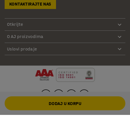
KONTAKTIRAJTE NAS
Otkrijte
O AJ proizvodima
Uslovi prodaje
DODAJ U KORPU