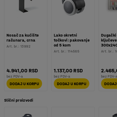
Materijal stalka
:
Aluminijum
kretati po prostoriji.
Nosivost
:
110
kg
Tip točka
:
brzo okretni točkovi
Materijal osnove
:
Polirani aluminijum
Preporučen broj osoba potrebnih za montažu
:
1
Orijentaciono vreme potrebno za montažu
:
10
Min
Nosač za kućište
Lako okretni
Dugački
Težina
:
4,8
kg
računara, crna
točkovi: pakovanje
ključeve
Montaža
:
Potrebno je sklapanje
od 5 kom
300x24
Art. br.
:
13992
Testiranje
:
EN 16139
Art. br.
:
114565
Art. br.
:
1
4.941,00 RSD
1.137,00 RSD
2.465
bez PDV-a
bez PDV-a
bez PDV-
DODAJ U KORPU
DODAJ U KORPU
DODAJ
Slični proizvodi