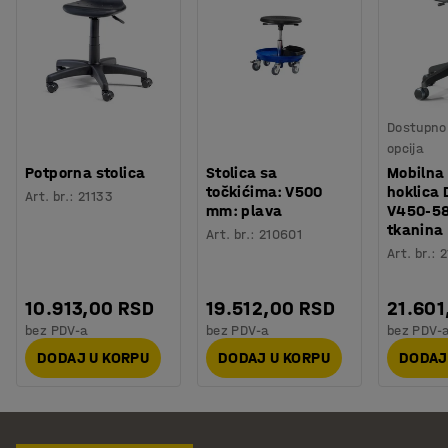
Dostupno 
opcija
Potporna stolica
Stolica sa
Mobilna 
točkićima: V500
hoklica 
Art. br.
:
21133
mm: plava
V450-58
tkanina
Art. br.
:
210601
Art. br.
:
2
10.913,00 RSD
19.512,00 RSD
21.601
bez PDV-a
bez PDV-a
bez PDV-
DODAJ U KORPU
DODAJ U KORPU
DODAJ