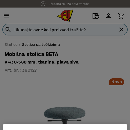
14 dana rok za povrat robe
Stolice
Stolice sa točkićima
Mobilna stolica BETA
V 430-560 mm, tkanina, plava siva
Art. br.
:
360127
Novo