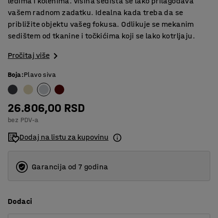
leđima i kolenima. Visina sedišta se lako prilagođava
vašem radnom zadatku. Idealna kada treba da se
približite objektu vašeg fokusa. Odlikuje se mekanim
sedištem od tkanine i točkićima koji se lako kotrljaju.
Pročitaj više
Boja
:
Plavo siva
26.806,00 RSD
bez PDV-a
Dodaj na listu za kupovinu
Garancija od 7 godina
Dodaci