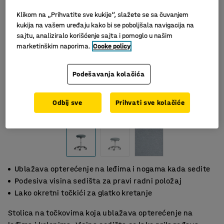
Klikom na „Prihvatite sve kukije“, slažete se sa čuvanjem
kukija na vašem uređaju kako bi se poboljšala navigacija na
sajtu, analiziralo korišćenje sajta i pomoglo u našim
marketinškim naporima.
Cooke policy
Podešavanja kolačića
Odbij sve
Prihvati sve kolačiće
Ublažava opterećenje na leđima i nogama kada sedite
Podesiva visina sedišta za pravi radni položaj
Lako okretni točkići za glatko kretanje
Stolica na točkovima koja ublažava opterećenje na