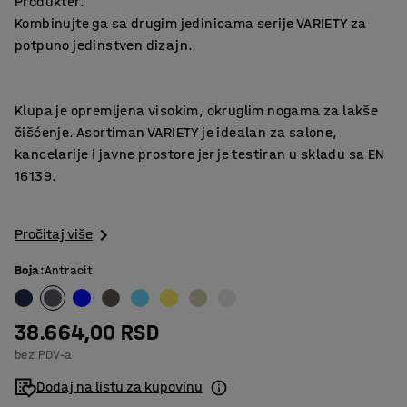
Produkter.
Kombinujte ga sa drugim jedinicama serije VARIETY za
potpuno jedinstven dizajn.
Klupa je opremljena visokim, okruglim nogama za lakše
čišćenje. Asortiman VARIETY je idealan za salone,
kancelarije i javne prostore jer je testiran u skladu sa EN
16139.
Pročitaj više
Boja
:
Antracit
38.664,00 RSD
bez PDV-a
Dodaj na listu za kupovinu