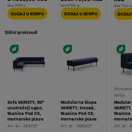
Kvalitet & eko oznaka
:
Möbelfakta 120251201
kako bi se dobio potpuno jedinstven prostor za sedenje.
bez PDV-a
bez PDV-a
bez PDV-
DODAJ U KORPU
DODAJ U KORPU
DODAJ
Slični proizvodi
Dostupno 
opcija
Sofa VARIETY, 90°
Modularna klupa
Modular
unutrašnji ugao,
VARIETY, trosed,
VARIETY,
tkanina Pod CS,
tkanina Pod CS,
tkanina
mornarsko plava
mornarsko plava
mornars
Art. br.
:
3891121
Art. br.
:
3862221
Art. br.
:
3