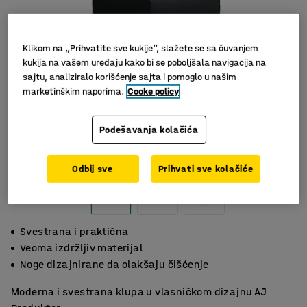
Klikom na „Prihvatite sve kukije“, slažete se sa čuvanjem
kukija na vašem uređaju kako bi se poboljšala navigacija na
sajtu, analiziralo korišćenje sajta i pomoglo u našim
marketinškim naporima.
Cooke policy
Podešavanja kolačića
Odbij sve
Prihvati sve kolačiće
Svestrana i praktična
Veoma izdržljiv materijal
Noge dizajnirane da olakšaju čišćenje
Moderna i svestrana klupa u vlasničkom dizajnu AJ