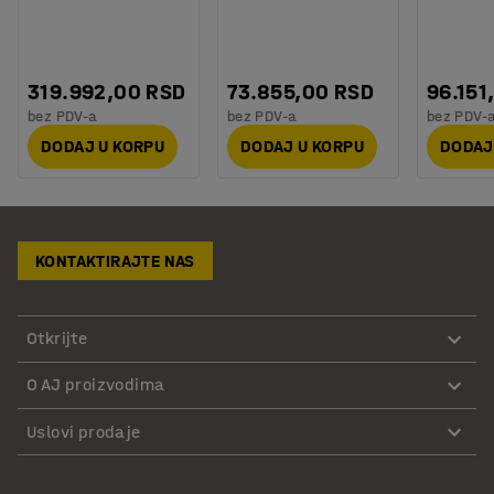
319.992,00 RSD
73.855,00 RSD
96.151
bez PDV-a
bez PDV-a
bez PDV-
DODAJ U KORPU
DODAJ U KORPU
DODAJ
KONTAKTIRAJTE NAS
Otkrijte
O AJ proizvodima
Uslovi prodaje