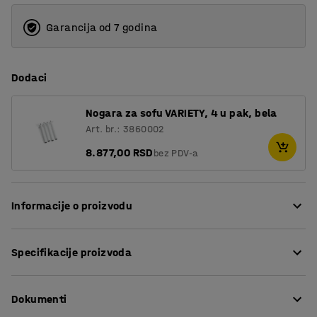
Garancija od 7 godina
Dodaci
Nogara za sofu VARIETY, 4 u pak, bela
Art. br.: 3860002
8.877,00 RSD
bez PDV-a
Informacije o proizvodu
Ova klupa pruža visok nivo udobnosti i presvučena je
Specifikacije proizvoda
izdržljivom tkaninom, što je čini savršenom za javna
okruženja, kao što su saloni i čekaonice, kao i kancelarije
Visina sedišta
:
450
mm
i škole.
Dokumenti
Dubina sedišta
:
485
mm