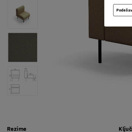
Podešav
Rezime
Klju