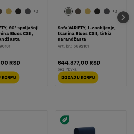
+
3
+
3
ETY, 90° spoljašnji
Sofa VARIETY, L-zaobljenje,
nina Blues CSII,
tkanina Blues CSII, tirkiz
randžasta
narandžasta
90101
Art. br.
:
3892101
,00 RSD
644.377,00 RSD
bez PDV-a
U KORPU
DODAJ U KORPU