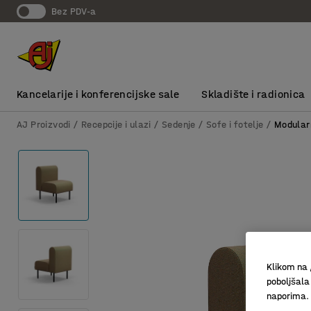
bez PDV-a
Kancelarije i konferencijske sale
Skladište i radionica
AJ Proizvodi
Recepcije i ulazi
Sedenje
Sofe i fotelje
Modular
Klikom na 
poboljšala
naporima.