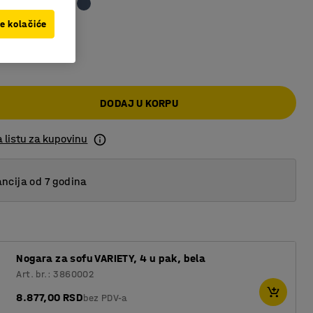
ve kolačiće
00 RSD
DODAJ U KORPU
 listu za kupovinu
ncija od 7 godina
Nogara za sofu VARIETY, 4 u pak, bela
Art. br.: 3860002
8.877,00 RSD
bez PDV-a