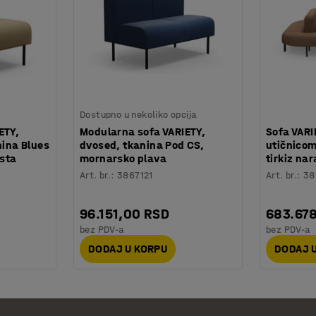
Dostupno u nekoliko opcija
ETY,
Modularna sofa VARIETY,
Sofa VARI
nina Blues
dvosed, tkanina Pod CS,
utičnicom
asta
mornarsko plava
tirkiz na
Art. br.
:
3867121
Art. br.
:
38
96.151,00 RSD
683.67
bez PDV-a
bez PDV-a
DODAJ U KORPU
DODAJ 