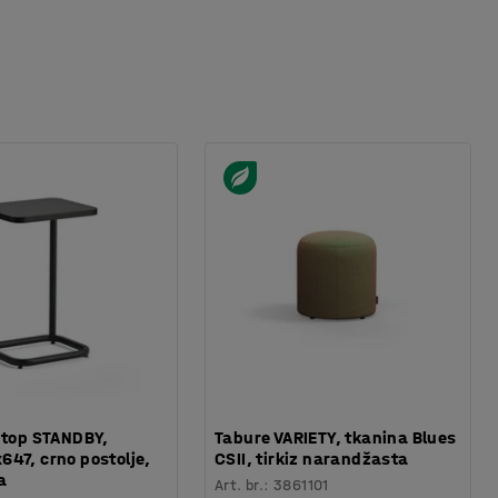
ptop STANDBY,
Tabure VARIETY, tkanina Blues
47, crno postolje,
CSII, tirkiz narandžasta
a
Art. br.
:
3861101