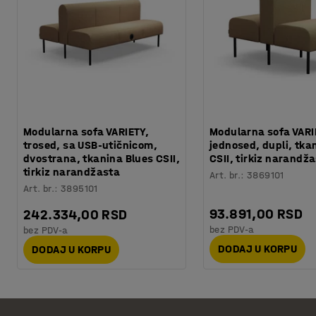
Modularna sofa VARIETY,
Modularna sofa VARI
trosed, sa USB-utičnicom,
jednosed, dupli, tka
dvostrana, tkanina Blues CSII,
CSII, tirkiz narandž
tirkiz narandžasta
Art. br.
:
3869101
Art. br.
:
3895101
93.891,00 RSD
242.334,00 RSD
bez PDV-a
bez PDV-a
DODAJ U KORPU
DODAJ U KORPU