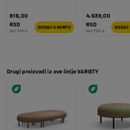
Testiranje
:
EN 16139:2013
Kvalitet & eko oznaka
:
Möbelfakta 120251201
816,00
4.639,00
RSD
RSD
DODAJ U KORPU
DODAJ 
bez PDV-a
bez PDV-a
Drugi proizvodi iz ove linije VARIETY