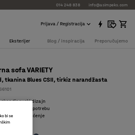
014 248 838
info@asimpeks.com
Prijava / Registracija
Eksterijer
Blog / inspiracija
Preporučujemo
rna sofa VARIETY
, tkanina Blues CSII, tirkiz narandžasta
66101
 skandinavski dizajn
 za optimalnu upotrebu
 olakšavaju čišćenje
ko bi se
inškim
se orange