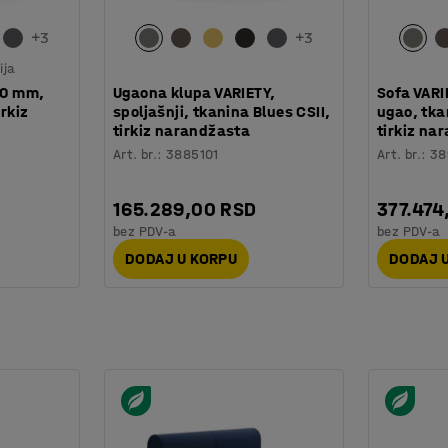
+
3
+
3
ija
00 mm,
Ugaona klupa VARIETY,
Sofa VARI
irkiz
spoljašnji, tkanina Blues CSII,
ugao, tka
tirkiz narandžasta
tirkiz na
Art. br.
:
3885101
Art. br.
:
38
165.289,00 RSD
377.474
bez PDV-a
bez PDV-a
DODAJ U KORPU
DODAJ 