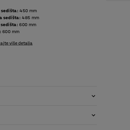
 sedišta
:
450
mm
a sedišta
:
485
mm
 sedišta
:
600
mm
:
600
mm
ajte više detalja
ljivom tkaninom, što je čini savršenim izborom
ncelarije i škole. Razmak između sedišta i
 jastuka, što olakšava čišćenje.