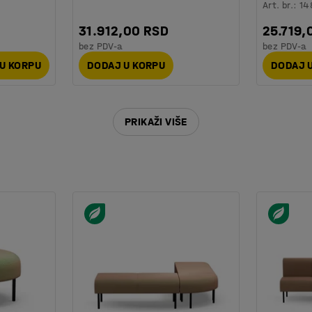
Art. br.
:
14
31.912,00 RSD
25.719,
bez PDV-a
bez PDV-a
U KORPU
DODAJ U KORPU
DODAJ 
PRIKAŽI VIŠE