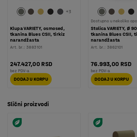
+
3
Dostupno u nekoliko opc
Klupa VARIETY, osmosed,
Stolica VARIETY, Ø 9
tkanina Blues CSII, tirkiz
tkanina Blues CSII, t
narandžasta
narandžasta
Art. br.
:
3883101
Art. br.
:
3862101
247.427,00 RSD
76.993,00 RSD
bez PDV-a
bez PDV-a
DODAJ U KORPU
DODAJ U KORPU
Slični proizvodi