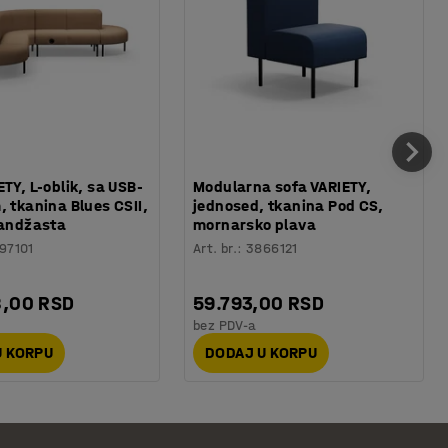
ETY, L-oblik, sa USB-
Modularna sofa VARIETY,
, tkanina Blues CSII,
jednosed, tkanina Pod CS,
randžasta
mornarsko plava
97101
Art. br.
:
3866121
8,00 RSD
59.793,00 RSD
bez PDV-a
U KORPU
DODAJ U KORPU