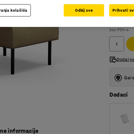
anja kolačića
Odbij sve
Prihvati s
67.271,
bez PDV-a
Dodaj na
Gara
Dodaci
čne informacije