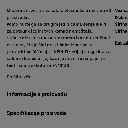
Moderna i svestrana sofa u vlasničkom dizajnu AJ
Visina
proizvoda.
Dubin
Kombinujte ga sa drugim jedinicama serije INFINITI
Širina
za potpuno jedinstven komad nameštaja.
Širina
Sofa je dizajnirana sa prostorom između sedišta i
Pogled
naslona, što je čini praktičnim izborom iz
perspektive čišćenja. INFINITI serija je pogodna za
salone i kancelarije, kao i javna okruženja jer je
testirana u skladu sa EN16139.
Pročitaj više
Informacije o proizvodu
Ova sofa pruža visok nivo udobnosti i presvučena je izdrž
Specifikacije proizvoda
za javna okruženja, kao što su saloni i čekaonice, kao i ka
naslona sprečava nakupljanje prašine i prljavštine između
Visina sedišta
:
450
mm