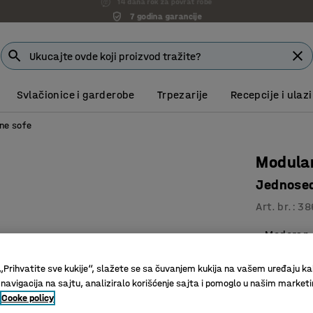
7 godina garancije
Svlačionice i garderobe
Trpezarije
Recepcije i ulazi
ne sofe
Modula
Jednosed
Art. br.
:
38
Moderan,
Proširivo
Noge koje
„Prihvatite sve kukije“, slažete se sa čuvanjem kukija na vašem uređaju ka
 navigacija na sajtu, analiziralo korišćenje sajta i pomoglo u našim market
Boja
:
Turquoi
Cooke policy