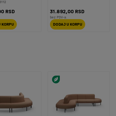
8112
00 RSD
31.892,00 RSD
bez PDV-a
U KORPU
DODAJ U KORPU