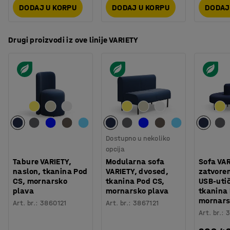
DODAJ U KORPU
DODAJ U KORPU
DODAJ
Drugi proizvodi iz ove linije VARIETY
Dostupno u nekoliko
opcija
Tabure VARIETY,
Modularna sofa
Sofa VAR
naslon, tkanina Pod
VARIETY, dvosed,
zatvoren
CS, mornarsko
tkanina Pod CS,
USB-uti
plava
mornarsko plava
tkanina
mornars
Art. br.
:
3860121
Art. br.
:
3867121
Art. br.
:
3