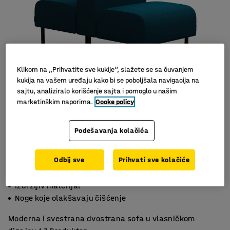
Klikom na „Prihvatite sve kukije“, slažete se sa čuvanjem
kukija na vašem uređaju kako bi se poboljšala navigacija na
sajtu, analiziralo korišćenje sajta i pomoglo u našim
marketinškim naporima.
Cooke policy
Slični proizvodi
Podešavanja kolačića
Odbij sve
Prihvati sve kolačiće
Proširivo za optimalnu upotrebu
Izdržljiv materijal
Noge koje olakšavaju čišćenje
Moderna i svestrana dvostrana sofa u vlasničkom