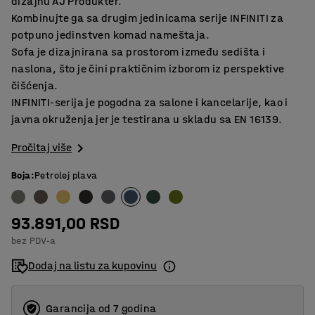
dizajnu AJ Produkter.
Kombinujte ga sa drugim jedinicama serije INFINITI za
potpuno jedinstven komad nameštaja.
Sofa je dizajnirana sa prostorom između sedišta i
naslona, što je čini praktičnim izborom iz perspektive
čišćenja.
INFINITI-serija je pogodna za salone i kancelarije, kao i
javna okruženja jer je testirana u skladu sa EN 16139.
Pročitaj više
Boja
:
Petrolej plava
93.891,00 RSD
bez PDV-a
Dodaj na listu za kupovinu
Garancija od 7 godina