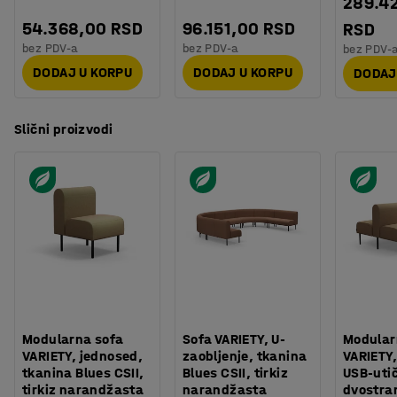
289.4
54.368,00 RSD
96.151,00 RSD
RSD
bez PDV-a
bez PDV-a
bez PDV-
DODAJ U KORPU
DODAJ U KORPU
DODAJ
Slični proizvodi
Modularna sofa
Sofa VARIETY, U-
Modular
VARIETY, jednosed,
zaobljenje, tkanina
VARIETY,
tkanina Blues CSII,
Blues CSII, tirkiz
USB-uti
tirkiz narandžasta
narandžasta
dvostra