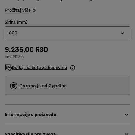
Pročitaj više
Širina (mm)
800
9.236,00 RSD
400
bez PDV-a
800
Dodaj na listu za kupovinu
1000
1200
Garancija od 7 godina
1500
Informacije o proizvodu
Naš sistem mrežastih ograda od čelika koji je
Specifikacije proizvoda
plastificiran je pametno, bezbedno i ekonomično rešenje