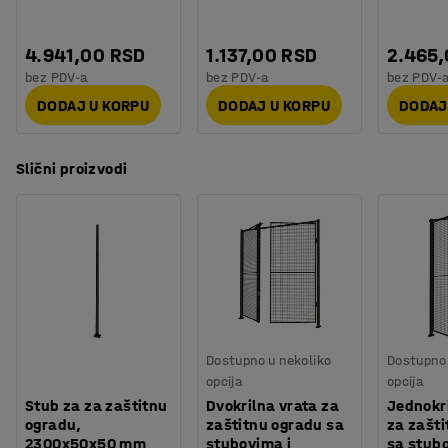
4.941,00 RSD
1.137,00 RSD
2.465
bez PDV-a
bez PDV-a
bez PDV-
DODAJ U KORPU
DODAJ U KORPU
DODAJ
Slični proizvodi
Dostupno u nekoliko
Dostupno 
opcija
opcija
Stub za za zaštitnu
Dvokrilna vrata za
Jednokri
ogradu,
zaštitnu ogradu sa
za zašt
2300x50x50 mm
stubovima i
sa stubo