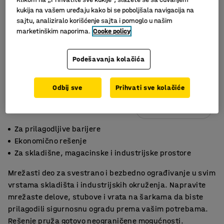
kukija na vašem uređaju kako bi se poboljšala navigacija na
sajtu, analiziralo korišćenje sajta i pomoglo u našim
marketinškim naporima.
Cooke policy
Podešavanja kolačića
Odbij sve
Prihvati sve kolačiće
Slični proizvodi
Za prilagodljive barijere
Ekonomično rešenje
Za skladišne, magacinske i industrijske prostore
Mrežasti deo za svestrano i bezbedno ograđivanje u svim
vrstama skladišta i industrijskih okruženja. Napravite
mrežaste delove, stubove i vrata na šarkama da biste
prilagodili sigurnosnu ogradu prema vašim potrebama.
Rešenje pruža gotovo neograničene mogućnosti.