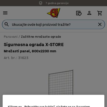
7 godina garancije
Paravani
Zaštitne mrežaste ograde
Sigurnosna ograda X-STORE
Mrežasti panel, 800x2200 mm
Art. br.
:
31623
Klikom na „Prihvatite sve kukije“, slažete se sa čuvanjem