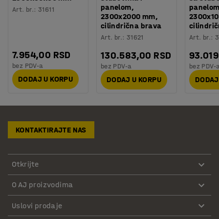
panelom,
panelom
Art. br.
:
31611
2300x2000 mm,
2300x1
cilindrična brava
cilindri
Art. br.
:
31621
Art. br.
:
3
7.954,00 RSD
130.583,00 RSD
93.019
bez PDV-a
bez PDV-a
bez PDV-
DODAJ U KORPU
DODAJ U KORPU
DODAJ
KONTAKTIRAJTE NAS
Otkrijte
O AJ proizvodima
Uslovi prodaje