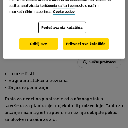
sajtu, analiziralo korišćenje sajta i pomoglo u našim
marketinškim naporima.
Cooke policy
Podešavanja kolačića
Odbij sve
Prihvati sve kolačiće
Slični proizvodi
Lako se čisti
Magnetna staklena površina
Za jasno planiranje
Tabla za nedeljno planiranje od ojačanog stakla,
savršena za planiranje projekata ili proizvodnje. Tabla za
pisanje ima magnetnu površinu i uz nju dobijate policu
za olovke i nosače za zid.