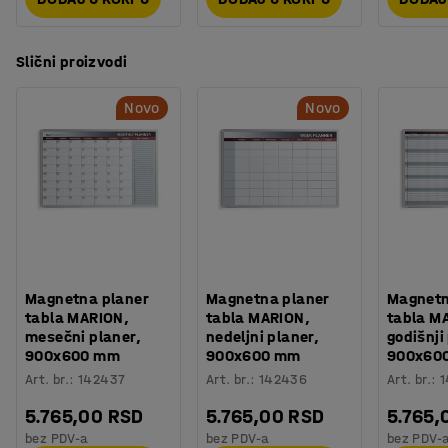
Slični proizvodi
Novo
Novo
Magnetna planer
Magnetna planer
Magnetn
tabla MARION,
tabla MARION,
tabla M
mesečni planer,
nedeljni planer,
godišnji
900x600 mm
900x600 mm
900x60
Art. br.
:
142437
Art. br.
:
142436
Art. br.
:
1
5.765,00 RSD
5.765,00 RSD
5.765,
bez PDV-a
bez PDV-a
bez PDV-