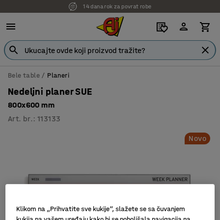
14 dana rok za povrat robe
Bele table
Planeri
Nedeljni planer SUE
800x600 mm
Art. br.
:
113133
Novo
Klikom na „Prihvatite sve kukije“, slažete se sa čuvanjem
kukija na vašem uređaju kako bi se poboljšala navigacija na