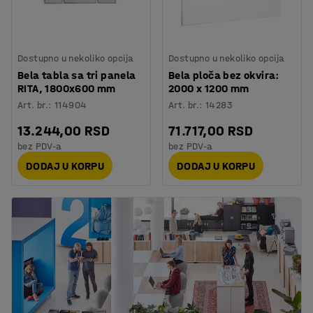
Dostupno u nekoliko opcija
Dostupno u nekoliko opcija
Bela tabla sa tri panela
Bela ploča bez okvira:
RITA, 1800x600 mm
2000 x 1200 mm
Art. br.
:
114904
Art. br.
:
14283
13.244,00 RSD
71.717,00 RSD
bez PDV-a
bez PDV-a
DODAJ U KORPU
DODAJ U KORPU