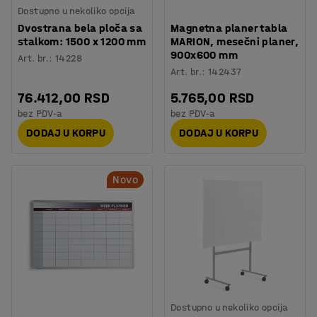
Dostupno u nekoliko opcija
Dvostrana bela ploča sa
Magnetna planer tabla
stalkom: 1500 x 1200 mm
MARION, mesečni planer,
900x600 mm
Art. br.
:
14228
Art. br.
:
142437
76.412,00 RSD
5.765,00 RSD
bez PDV-a
bez PDV-a
DODAJ U KORPU
DODAJ U KORPU
Novo
Dostupno u nekoliko opcija