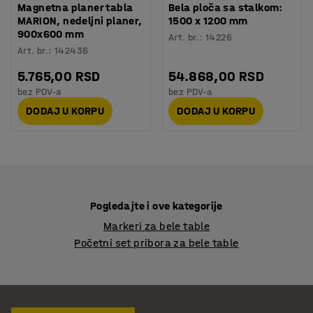
Magnetna planer tabla
Bela ploča sa stalkom:
MARION, nedeljni planer,
1500 x 1200 mm
900x600 mm
Art. br.
:
14226
Art. br.
:
142436
5.765,00 RSD
54.868,00 RSD
bez PDV-a
bez PDV-a
DODAJ U KORPU
DODAJ U KORPU
Pogledajte i ove kategorije
Markeri za bele table
Početni set pribora za bele table