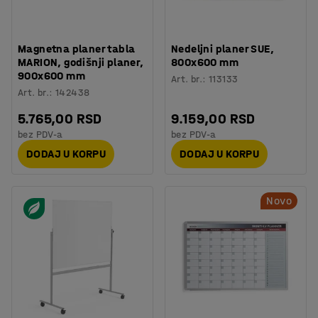
Magnetna planer tabla
Nedeljni planer SUE,
MARION, godišnji planer,
800x600 mm
900x600 mm
Art. br.
:
113133
Art. br.
:
142438
5.765,00 RSD
9.159,00 RSD
bez PDV-a
bez PDV-a
DODAJ U KORPU
DODAJ U KORPU
Novo