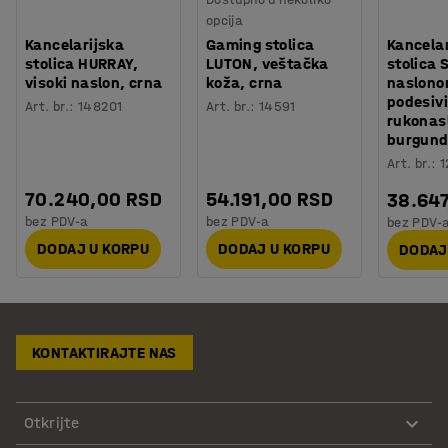
opcija
Kancelarijska
Gaming stolica
Kancelar
stolica HURRAY,
LUTON, veštačka
stolica 
visoki naslon, crna
koža, crna
naslonom
podesiv
Art. br.
:
148201
Art. br.
:
14591
rukonas
burgun
Art. br.
:
1
70.240,00 RSD
54.191,00 RSD
38.647
bez PDV-a
bez PDV-a
bez PDV-
DODAJ U KORPU
DODAJ U KORPU
DODAJ
KONTAKTIRAJTE NAS
Otkrijte