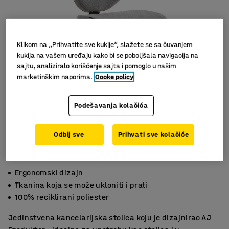
Klikom na „Prihvatite sve kukije“, slažete se sa čuvanjem
kukija na vašem uređaju kako bi se poboljšala navigacija na
sajtu, analiziralo korišćenje sajta i pomoglo u našim
marketinškim naporima.
Cooke policy
Podešavanja kolačića
Odbij sve
Prihvati sve kolačiće
Ergonomski dizajn
Tkanina koja se može ukloniti i prati
100% reciklirani poliester
Jedinstvena kancelarijska stolica koju je dizajnirao AJ