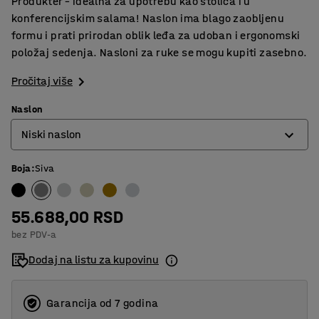
Produkter – idealna za upotrebu kao stolica i u
konferencijskim salama! Naslon ima blago zaobljenu
formu i prati prirodan oblik leđa za udoban i ergonomski
položaj sedenja. Nasloni za ruke se mogu kupiti zasebno.
Pročitaj više
Naslon
Niski naslon
Boja
:
Siva
Niski naslon
Visoki naslon
55.688,00 RSD
bez PDV-a
Dodaj na listu za kupovinu
Garancija od 7 godina