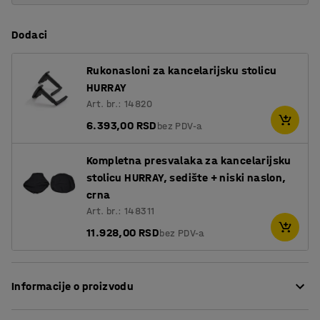
Dodaci
Rukonasloni za kancelarijsku stolicu
HURRAY
Art. br.: 14820
6.393,00 RSD
bez PDV-a
Kompletna presvalaka za kancelarijsku
stolicu HURRAY, sedište + niski naslon,
crna
Art. br.: 148311
11.928,00 RSD
bez PDV-a
Informacije o proizvodu
Kancelarijsku stolicu HURRAY možete pronaći samo u AJ