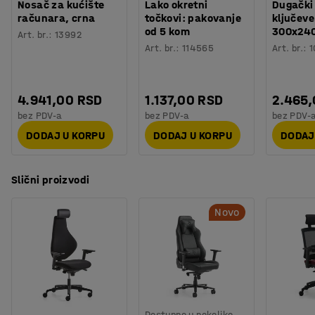
visokim naslonom. Oba modela se međusobno dopunjuju
Nosač za kućište
Lako okretni
Dugački
Orijentaciono vreme potrebno za montažu
:
15
Min
računara, crna
točkovi: pakovanje
ključeve
i idealna su za upotrebu kao stolice i u salama za
od 5 kom
300x24
Težina
:
15,8
kg
Art. br.
:
13992
sastanke.
Art. br.
:
114565
Art. br.
:
1
Montaža
:
Potrebno je sklapanje
Testiranje
:
EN 1335-2:2018, EN 1335-1:2020/A1:2022
4.941,00 RSD
1.137,00 RSD
2.465
bez PDV-a
bez PDV-a
bez PDV-
DODAJ U KORPU
DODAJ U KORPU
DODAJ
Slični proizvodi
Novo
Dostupno u nekoliko