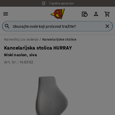
7 godina garancije
Nameštaj za sedenje
Kancelarijske stolice
Kancelarijska stolica HURRAY
Niski naslon, siva
Art. br.
:
148302