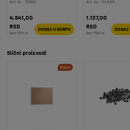
Art. br.
:
13992
Art. br.
:
114565
4.941,00
1.137,00
RSD
RSD
DODAJ U KORPU
DODAJ 
bez PDV-a
bez PDV-a
Slični proizvodi
Novo