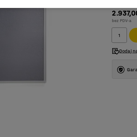
2.937,0
bez PDV-a
Dodaj na
Gara