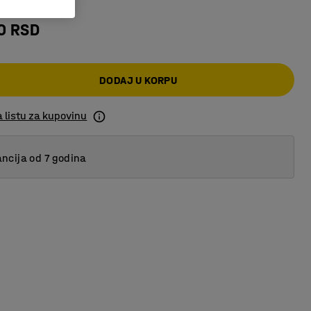
0 RSD
DODAJ U KORPU
 listu za kupovinu
ncija od 7 godina