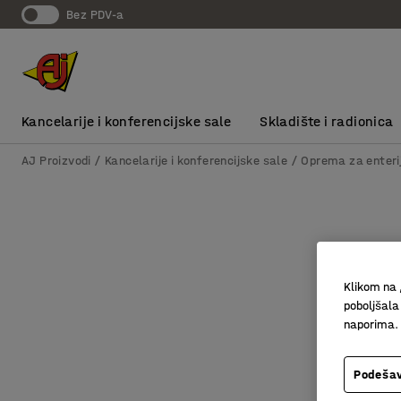
bez PDV-a
Kancelarije i konferencijske sale
Skladište i radionica
AJ Proizvodi
Kancelarije i konferencijske sale
Oprema za enteri
Klikom na 
poboljšala
naporima.
Podešav