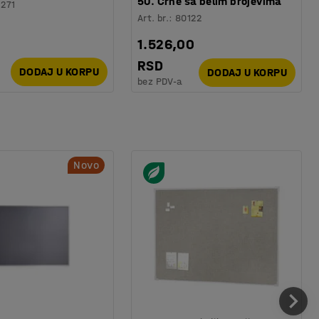
50. Crne sa belim brojevima
1271
Art. br.
:
80122
1.526,00
RSD
DODAJ U KORPU
DODAJ U KORPU
bez PDV-a
Novo