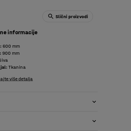
Slični proizvodi
čne informacije
:
600
mm
:
900
mm
Siva
jal
:
Tkanina
ajte više detalja
rezentaciju atmosfere za svojim stolom. Uz ovu