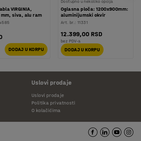
Dostupno u nekoliko opcija
abla VIRGINIA,
Oglasna ploča: 1200x900mm:
mm, siva, alu ram
aluminijumski okvir
4585
Art. br.
:
11331
12.399,00 RSD
0
bez PDV-a
DODAJ U KORPU
DODAJ U KORPU
Uslovi prodaje
Uslovi prodaje
Politika privatnosti
O kolačićima