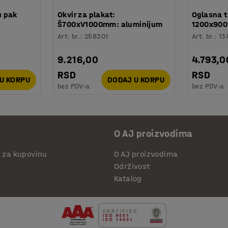
u pak
Okvir za plakat:
Oglasna t
Š700xV1000mm: aluminijum
1200x900 
Art. br.
:
258301
Art. br.
:
13
9.216,00
4.793,0
RSD
RSD
U KORPU
DODAJ U KORPU
bez PDV-a
bez PDV-a
O AJ proizvodima
i za kupovinu
O AJ proizvodima
Održivost
Katalog