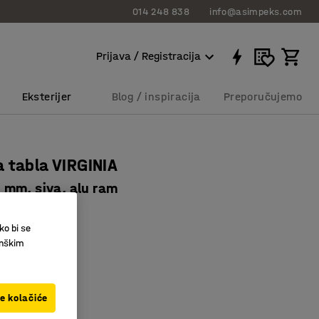
014 248 838
info@asimpeks.com
Prijava / Registracija
Eksterijer
Blog / inspiracija
Preporučujemo
 tabla VIRGINIA
mm, siva, alu ram
4575
ko bi se
umski ram
inškim
ste špenadli
vršina od filca
ve kolačiće