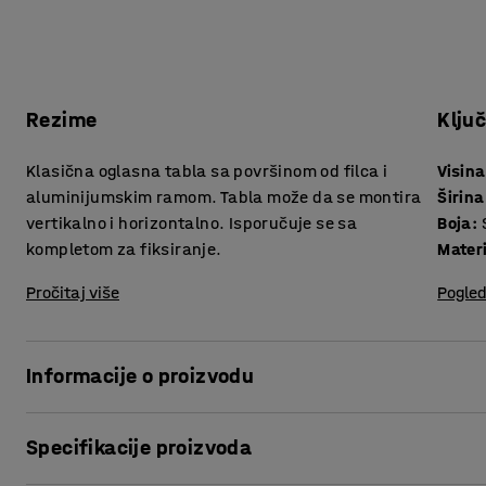
Rezime
Klju
Klasična oglasna tabla sa površinom od filca i
Visina
aluminijumskim ramom. Tabla može da se montira
Širina
vertikalno i horizontalno. Isporučuje se sa
Boja
:
kompletom za fiksiranje.
Materi
Pročitaj više
Pogled
Informacije o proizvodu
Postavite važne poruke za osoblje i kolege ili napravite p
Specifikacije proizvoda
klasičnu oglasnu tablu mogućnosti su brojne!