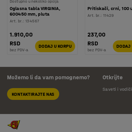
Dostupno u nekoliko opcija
Oglasna tabla VIRGINIA,
Pritiskači, crni, 100 
600450 mm, pluta
Art. br.
:
11429
Art. br.
:
134567
1.910,00
237,00
RSD
RSD
DODAJ U KORPU
DODAJ 
bez PDV-a
bez PDV-a
Možemo li da vam pomognemo?
Otkrijte
Saveti i vodič
KONTAKTIRAJTE NAS