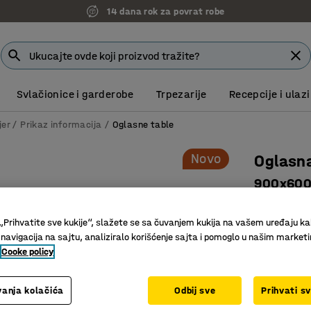
14 dana rok za povrat robe
Svlačionice i garderobe
Trpezarije
Recepcije i ulazi
jer
Prikaz informacija
Oglasne table
Novo
Oglasna
900x600 
Art. br.
:
13
„Prihvatite sve kukije“, slažete se sa čuvanjem kukija na vašem uređaju ka
Aluminij
 navigacija na sajtu, analiziralo korišćenje sajta i pomoglo u našim market
Za sve vr
Cooke policy
Glatka po
anja kolačića
Odbij sve
Prihvati s
Boja
:
Siva