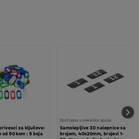
Dostupno u nekoliko opcija
privesci za ključeve:
Samolepljive 3D nalepnice sa
 od 50 kom : 5 boja
brojem, 40x20mm, brojevi 1-