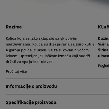
Rezime
Klju
Kolica koja se lako sklapaju sa sklopivim
Dužin
merdevinama. Kolica su dizajnirana za Euro kutije,
Visina
a gornja polica je uklonjiva za rukovanje većom
Širina
ivicom. Opremljen je uloškom između koji sadrži
Dimen
držač za spajalice i olovke.
Pogled
Pročitaj više
Informacije o proizvodu
Pogodna kolica koja pojednostavljuju porudžbinu u skladiš
Specifikacije proizvoda
Kolica-merdevinekoja olakšavaju dosezanje viših polica pri