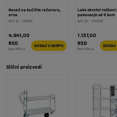
Montaža
:
Potrebno je sklapanje
Nosač za kućište računara,
Lako okretni točkovi
crna
pakovanje od 5 kom
Art. br.
:
13992
Art. br.
:
114565
4.941,00
1.137,00
RSD
RSD
DODAJ U KORPU
DODAJ 
bez PDV-a
bez PDV-a
Slični proizvodi