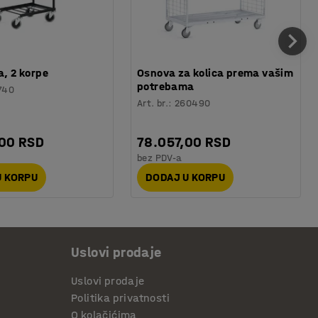
a, 2 korpe
Osnova za kolica prema vašim
potrebama
740
Art. br.
:
260490
,00 RSD
78.057,00 RSD
bez PDV-a
U KORPU
DODAJ U KORPU
Uslovi prodaje
Uslovi prodaje
Politika privatnosti
O kolačićima