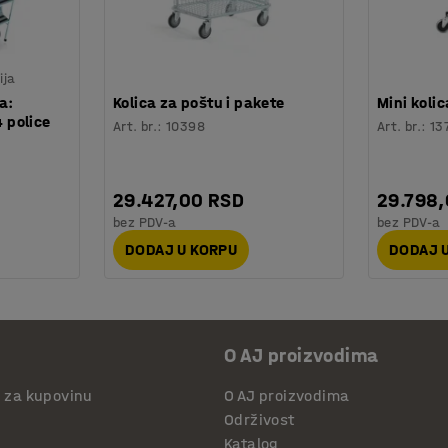
ija
a:
Kolica za poštu i pakete
Mini kolic
 police
Art. br.
:
10398
Art. br.
:
13
29.427,00 RSD
29.798
bez PDV-a
bez PDV-a
DODAJ U KORPU
DODAJ 
O AJ proizvodima
i za kupovinu
O AJ proizvodima
Održivost
Katalog