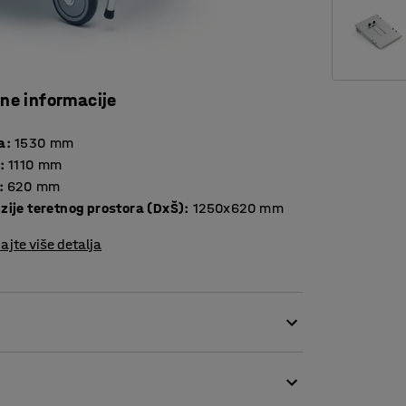
čne informacije
a
:
1530
mm
:
1110
mm
:
620
mm
zije teretnog prostora (DxŠ)
:
1250x620
mm
ajte više detalja
tima itd.
likom skidanja i postavljanja stvari.