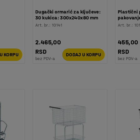
:
Dugački ormarić za ključeve:
Plastični 
30 kukica: 300x240x80 mm
pakovanje
Art. br.
:
10141
Art. br.
:
10
2.465,00
455,00
RSD
RSD
U KORPU
DODAJ U KORPU
bez PDV-a
bez PDV-a