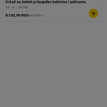
Držač za tablet prilagođen kolicima i policama
Art. br.: 26386
8.720,00 RSD
bez PDV-a