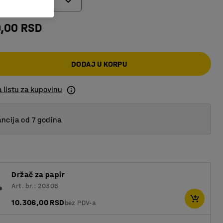
0,00 RSD
20
0
DODAJ U KORPU
 listu za kupovinu
ncija od 7 godina
Držač za papir
Art. br.: 20306
10.306,00 RSD
bez PDV-a