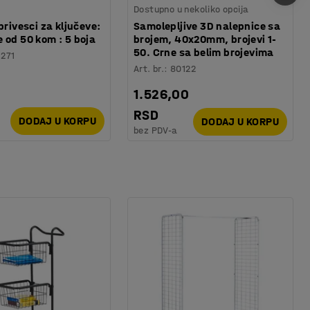
Dostupno u nekoliko opcija
privesci za ključeve:
Samolepljive 3D nalepnice sa
 od 50 kom : 5 boja
brojem, 40x20mm, brojevi 1-
50. Crne sa belim brojevima
1271
Art. br.
:
80122
1.526,00
RSD
DODAJ U KORPU
DODAJ U KORPU
bez PDV-a