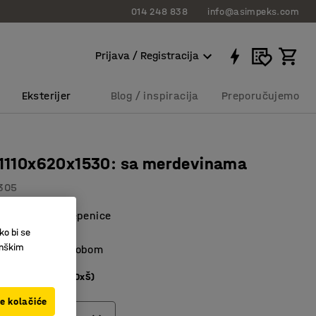
014 248 838
info@asimpeks.com
Prijava / Registracija
Eksterijer
Blog / inspiracija
Preporučujemo
: 1110x620x1530: sa merdevinama
305
merdevine - stepenice
 gornja polica.
ko bi se
inškim
anje sa većom robom
retnog prostora (DxŠ)
ve kolačiće