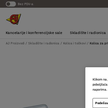
bez PDV-a
Kancelarije i konferencijske sale
Skladište i radionica
AJ Proizvodi
Skladište i radionica
Kolica i točkovi
Kolica za pr
Klikom na 
poboljšala
naporima.
Podešav