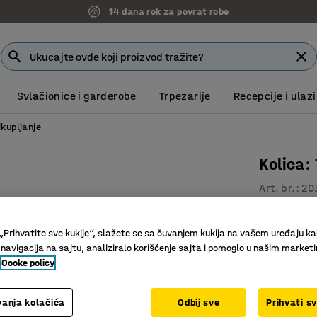
14 dana rok za povrat robe
Svlačionice i garderobe
Trpezarije
Recepcije i ulazi
ikupljanje
Kolica
Art. br.
:
20
Sklopive 
Sklonjiva
„Prihvatite sve kukije“, slažete se sa čuvanjem kukija na vašem uređaju ka
 navigacija na sajtu, analiziralo korišćenje sajta i pomoglo u našim market
Za rukov
Cooke policy
Dimenzije te
(mm)
anja kolačića
Odbij sve
Prihvati s