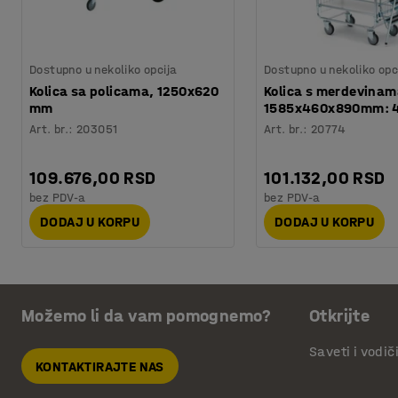
Dostupno u nekoliko opcija
Dostupno u nekoliko opc
Kolica sa policama, 1250x620
Kolica s merdevinam
mm
1585x460x890mm: 4
Art. br.
:
203051
Art. br.
:
20774
109.676,00 RSD
101.132,00 RSD
bez PDV-a
bez PDV-a
DODAJ U KORPU
DODAJ U KORPU
Možemo li da vam pomognemo?
Otkrijte
Saveti i vodič
KONTAKTIRAJTE NAS