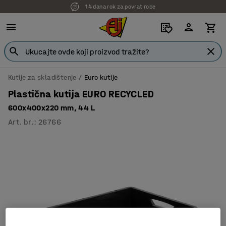
14 dana rok za povrat robe
Kutije za skladištenje
Euro kutije
Plastična kutija EURO RECYCLED
600x400x220 mm, 44 L
Art. br.
:
26766