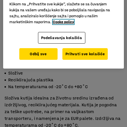
Klikom na „Prihvatite sve kukije“, slažete se sa čuvanjem
kukija na vašem uređaju kako bi se poboljšala navigacija na
sajtu, analiziralo korišćenje sajta i pomoglo u našim
marketinškim naporima.
Cooke policy
Podešavanja kolačića
Odbij sve
Prihvati sve kolačiće
Složive
Reciklirajuća plastika
Na temperaturama od -20˚C do +80˚C
Složiva kutija idealna za životnu sredinu izrađena od
izdržljivog, reciklirajućeg materijala. Kutija je pogodna
za teške upotrebe, na primer na valjkastom
transporteru, i namenjena je za EUR palete. Izdržljiva na
temperaturama od -20˚C do +80˚C.