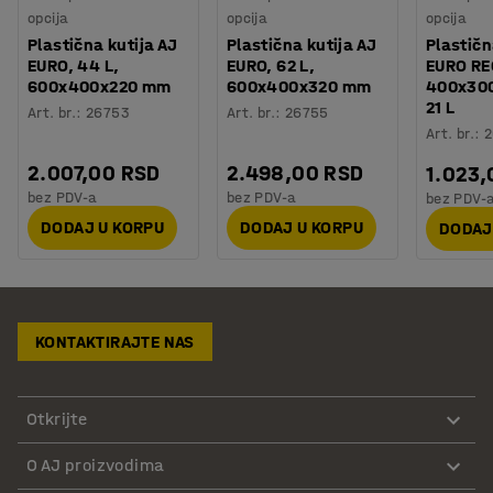
opcija
opcija
opcija
Plastična kutija AJ
Plastična kutija AJ
Plastičn
EURO, 44 L,
EURO, 62 L,
EURO RE
600x400x220 mm
600x400x320 mm
400x30
21 L
Art. br.
:
26753
Art. br.
:
26755
Art. br.
:
2
2.007,00 RSD
2.498,00 RSD
1.023,
bez PDV-a
bez PDV-a
bez PDV-
DODAJ U KORPU
DODAJ U KORPU
DODAJ
KONTAKTIRAJTE NAS
Otkrijte
O AJ proizvodima