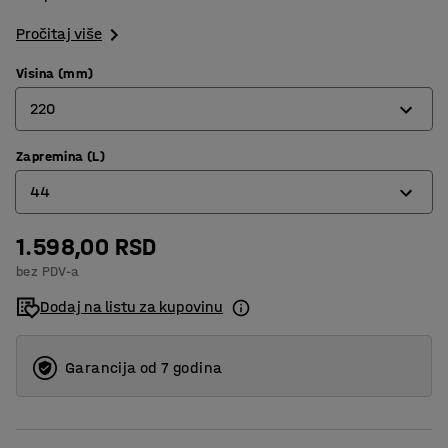
Pročitaj više
Visina (mm)
220
Zapremina (L)
120
44
220
1.598,00 RSD
12
bez PDV-a
20
Dodaj na listu za kupovinu
44
Garancija od 7 godina