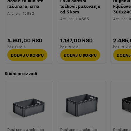
Nosač za kućište
Lako okretni
Dugački
računara, crna
točkovi: pakovanje
ključeve
od 5 kom
300x24
Art. br.
:
13992
Art. br.
:
114565
Art. br.
:
1
4.941,00 RSD
1.137,00 RSD
2.465
bez PDV-a
bez PDV-a
bez PDV-
DODAJ U KORPU
DODAJ U KORPU
DODAJ
Slični proizvodi
Dostupno u nekoliko
Dostupno u nekoliko
Dostupno 