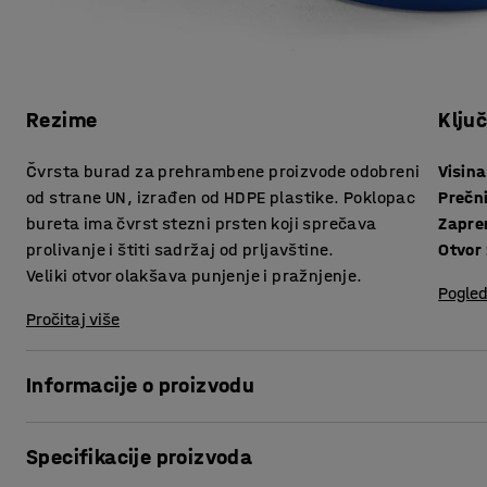
Rezime
Klju
Čvrsta burad za prehrambene proizvode odobreni
Visina
od strane UN, izrađen od HDPE plastike. Poklopac
Prečn
bureta ima čvrst stezni prsten koji sprečava
Zapre
prolivanje i štiti sadržaj od prljavštine.
Otvor
Veliki otvor olakšava punjenje i pražnjenje.
Pogled
Pročitaj više
Informacije o proizvodu
Praktično plastično bure za skladištenje čvrste i tečne hr
Specifikacije proizvoda
potpuno zatvorenim od prljavštine i prosipanja, što olakša