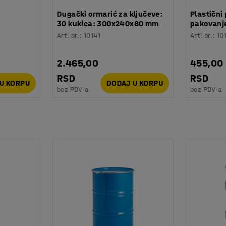
:
Dugački ormarić za ključeve:
Plastični 
30 kukica: 300x240x80 mm
pakovanje
Art. br.
:
10141
Art. br.
:
10
2.465,00
455,00
RSD
RSD
U KORPU
DODAJ U KORPU
bez PDV-a
bez PDV-a