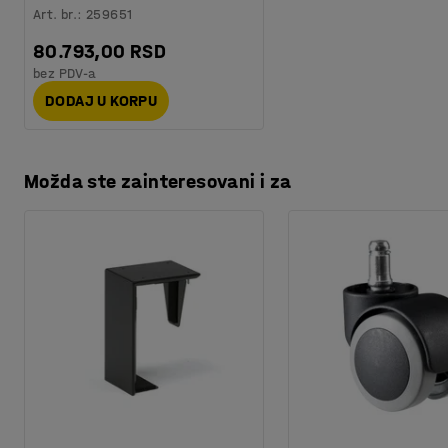
Art. br.
:
259651
80.793,00 RSD
bez PDV-a
DODAJ U KORPU
Možda ste zainteresovani i za