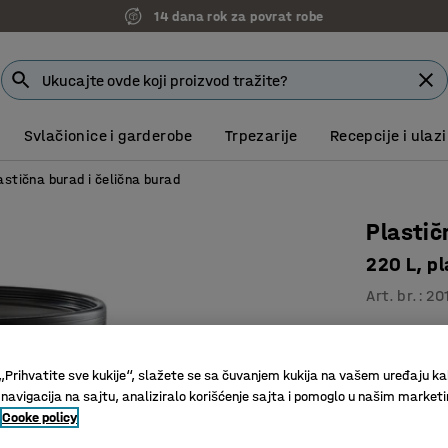
14 dana rok za povrat robe
Svlačionice i garderobe
Trpezarije
Recepcije i ulazi
astična burad i čelična burad
Plastič
220 L, p
Art. br.
:
20
Isporuču
HDPE pla
„Prihvatite sve kukije“, slažete se sa čuvanjem kukija na vašem uređaju ka
Klasiranj
 navigacija na sajtu, analiziralo korišćenje sajta i pomoglo u našim market
Cooke policy
Zapremina (