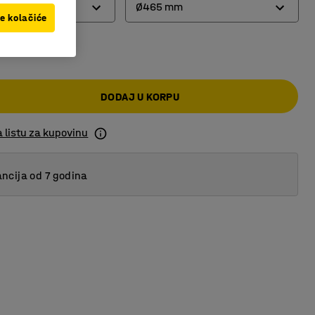
Ø465 mm
ve kolačiće
00 RSD
Ø325 mm
Ø393 mm
DODAJ U KORPU
Ø465 mm
 listu za kupovinu
ncija od 7 godina