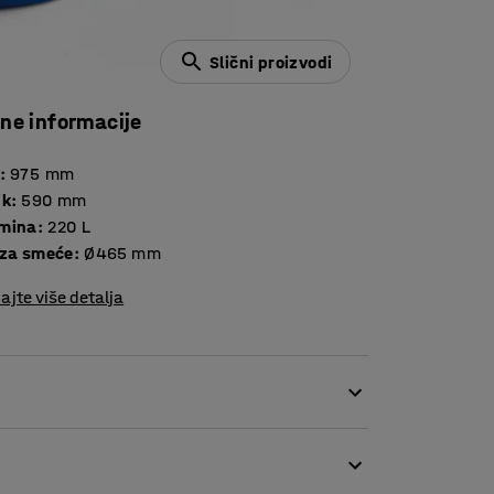
Slični proizvodi
čne informacije
:
975
mm
ik
:
590
mm
mina
:
220
L
 za smeće
:
Ø465 mm
ajte više detalja
ane. Stezni prsten na poklopcu drži poklopac
va otvaranje i zatvaranje.