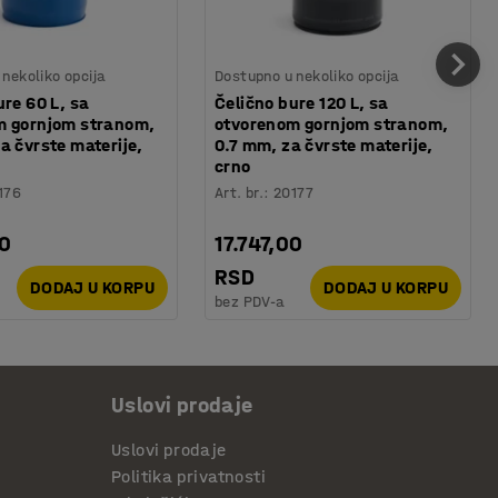
nekoliko opcija
Dostupno u nekoliko opcija
ure 60 L, sa
Čelično bure 120 L, sa
m gornjom stranom,
otvorenom gornjom stranom,
a čvrste materije,
0.7 mm, za čvrste materije,
crno
176
Art. br.
:
20177
00
17.747,00
RSD
DODAJ U KORPU
DODAJ U KORPU
bez PDV-a
Uslovi prodaje
Uslovi prodaje
Politika privatnosti