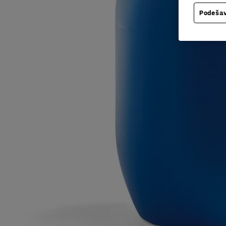
Podešav