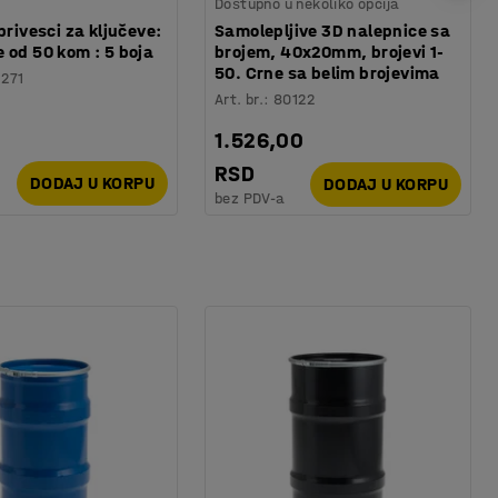
Dostupno u nekoliko opcija
privesci za ključeve:
Samolepljive 3D nalepnice sa
 od 50 kom : 5 boja
brojem, 40x20mm, brojevi 1-
50. Crne sa belim brojevima
1271
Art. br.
:
80122
1.526,00
RSD
DODAJ U KORPU
DODAJ U KORPU
bez PDV-a