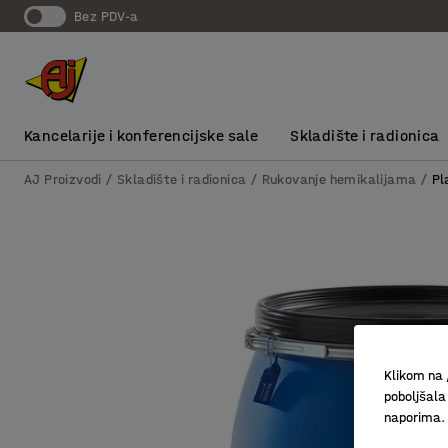
bez PDV-a
Kancelarije i konferencijske sale
Skladište i radionica
AJ Proizvodi
Skladište i radionica
Rukovanje hemikalijama
Pl
Klikom na 
poboljšala
naporima.