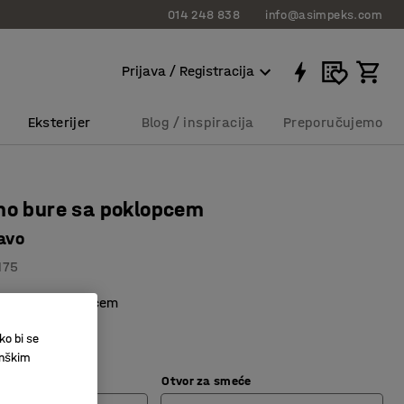
014 248 838
info@asimpeks.com
Prijava / Registracija
Eksterijer
Blog / inspiracija
Preporučujemo
no bure sa poklopcem
lavo
175
je se sa poklopcem
stika
ko bi se
e hrane
inškim
L)
Otvor za smeće