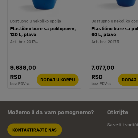
Dostupno u nekoliko opcija
Dostupno u nekoliko opc
Plastično bure sa poklopcem,
Plastično bure sa p
120 L, plavo
60 L, plavo
Art. br.
:
20174
Art. br.
:
20173
9.638,00
7.077,00
RSD
RSD
DODAJ U KORPU
DODAJ 
bez PDV-a
bez PDV-a
Možemo li da vam pomognemo?
Otkrijte
Saveti i vodič
KONTAKTIRAJTE NAS