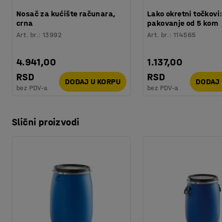
Nosač za kućište računara,
Lako okretni točkovi
crna
pakovanje od 5 kom
Art. br.
:
13992
Art. br.
:
114565
4.941,00
1.137,00
RSD
RSD
DODAJ U KORPU
DODAJ 
bez PDV-a
bez PDV-a
Slični proizvodi