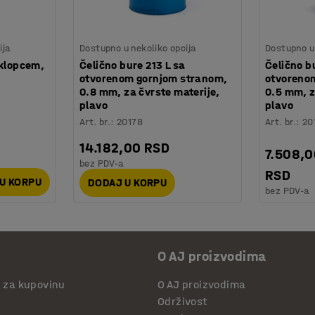
ija
Dostupno u nekoliko opcija
Dostupno u 
oklopcem,
Čelično bure 213 L sa
Čelično b
otvorenom gornjom stranom,
otvoreno
0.8 mm, za čvrste materije,
0.5 mm, z
plavo
plavo
Art. br.
:
20178
Art. br.
:
20
14.182,00 RSD
7.508,
bez PDV-a
RSD
U KORPU
DODAJ U KORPU
bez PDV-a
O AJ proizvodima
i za kupovinu
O AJ proizvodima
Održivost