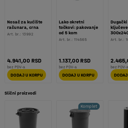
Nosač za kućište
Lako okretni
Dugački
računara, crna
točkovi: pakovanje
ključeve
od 5 kom
300x24
Art. br.
:
13992
Art. br.
:
114565
Art. br.
:
1
4.941,00 RSD
1.137,00 RSD
2.465
bez PDV-a
bez PDV-a
bez PDV-
DODAJ U KORPU
DODAJ U KORPU
DODAJ
Slični proizvodi
Komplet