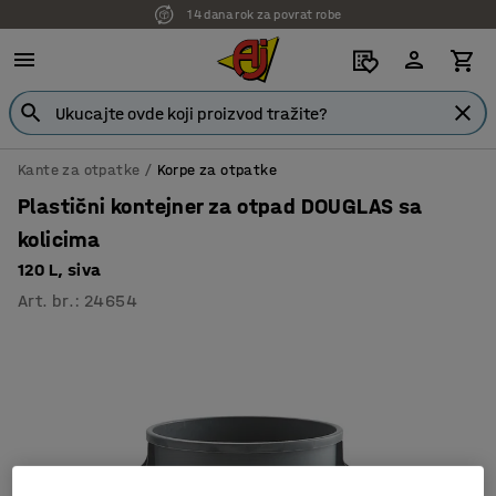
14 dana rok za povrat robe
Kante za otpatke
Korpe za otpatke
Plastični kontejner za otpad DOUGLAS sa
kolicima
120 L, siva
Art. br.
:
24654