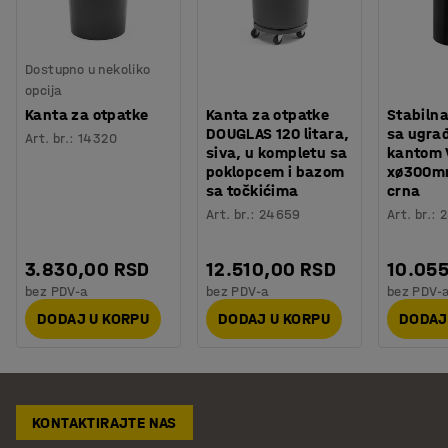
Dostupno u nekoliko
opcija
Kanta za otpatke
Kanta za otpatke
Stabilna
DOUGLAS 120 litara,
sa ugra
Art. br.
:
14320
siva, u kompletu sa
kantom 
poklopcem i bazom
xø300mm
sa točkićima
crna
Art. br.
:
24659
Art. br.
:
2
3.830,00 RSD
12.510,00 RSD
10.05
bez PDV-a
bez PDV-a
bez PDV-
DODAJ U KORPU
DODAJ U KORPU
DODAJ
KONTAKTIRAJTE NAS