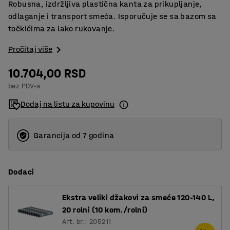
Robusna, izdržljiva plastična kanta za prikupljanje,
odlaganje i transport smeća. Isporučuje se sa bazom sa
točkićima za lako rukovanje.
Pročitaj više
10.704,00 RSD
bez PDV-a
Dodaj na listu za kupovinu
Garancija od 7 godina
Dodaci
Ekstra veliki džakovi za smeće 120-140 L,
20 rolni (10 kom./rolni)
Art. br.: 205211