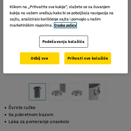
Klikom na „Prihvatite sve kukije“, slažete se sa čuvanjem
kukija na vašem uređaju kako bi se poboljšala navigacija na
sajtu, analiziralo korišćenje sajta i pomoglo u našim
marketinškim naporima.
Cooke policy
Podešavanja kolačića
Odbij sve
Prihvati sve kolačiće
Čvrste ručke
Sa pokretnom bazom
Laka za pomeranje unaokolo