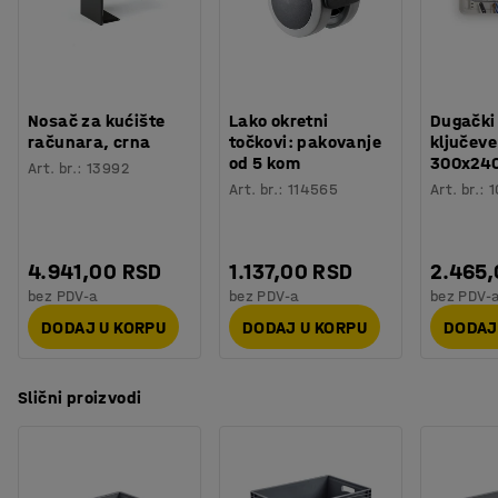
savršenim izborom za većinu radnih mesta. Pored toga,
Nosivost
:
15
kg
Euro plastična kutija podnosi temperature između -40 °
Težina
:
1,01
kg
C i + 90 ° C i većinu hemikalija. Ima kratke ručke
oblikovane na kratkim stranama (ne u svim formatima).
Poklopac je dostupan kao dodatna oprema (prodaje se
Nosač za kućište
Lako okretni
Dugački
odvojeno).
računara, crna
točkovi: pakovanje
ključeve
od 5 kom
300x24
Art. br.
:
13992
Art. br.
:
114565
Art. br.
:
1
4.941,00 RSD
1.137,00 RSD
2.465
bez PDV-a
bez PDV-a
bez PDV-
DODAJ U KORPU
DODAJ U KORPU
DODAJ
Slični proizvodi