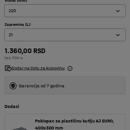
Visina (mm)
220
Zapremina (L)
120
21
170
220
1.360,00 RSD
12
bez PDV-a
15
Dodaj na listu za kupovinu
21
Garancija od 7 godina
Dodaci
Poklopac za plastičnu kutiju AJ EURO,
400x300 mm