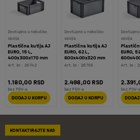
Dostupno u nekoliko
Dostupno u nekoliko
Dostupno 
opcija
opcija
opcija
Plastična kutija AJ
Plastična kutija AJ
Plastičn
EURO, 15 L,
EURO, 62 L,
EURO, 52
400x300x170 mm
600x400x320 mm
600x40
Art. br.
:
26742
Art. br.
:
26755
Art. br.
:
2
1.180,00 RSD
2.498,00 RSD
2.391,
bez PDV-a
bez PDV-a
bez PDV-
DODAJ U KORPU
DODAJ U KORPU
DODAJ
KONTAKTIRAJTE NAS