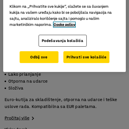
Klikom na „Prihvatite sve kukije“, slažete se sa čuvanjem
kukija na vašem uređaju kako bi se poboljšala navigacija na
sajtu, analiziralo korišćenje sajta i pomoglo u našim
marketinškim naporima.
Cooke policy
Podešavanja kolačića
Odbij sve
Prihvati sve kolačiće
Slični proizvodi
Lako prianjanje
Otporna na udarce
Složiva
Euro-kutija za skladištenje, otporna na udarce i teške
uslove rada. Kompatibilna sa EUR paletama.
Pročitaj više