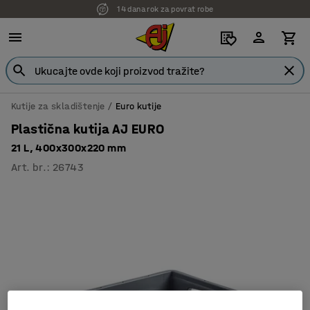
14 dana rok za povrat robe
7 godina garancije
Kutije za skladištenje
Euro kutije
Plastična kutija AJ EURO
21 L, 400x300x220 mm
Art. br.
:
26743