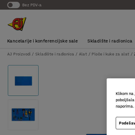
bez PDV-a
Kancelarije i konferencijske sale
Skladište i radionica
AJ Proizvodi
Skladište i radionica
Alat
Ploče i kuke za alat
Klikom na 
poboljšala
naporima.
Podešav