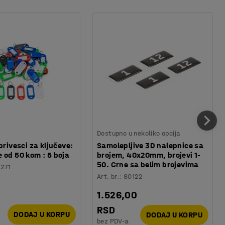
Dostupno u nekoliko opcija
privesci za ključeve:
Samolepljive 3D nalepnice sa
 od 50 kom : 5 boja
brojem, 40x20mm, brojevi 1-
50. Crne sa belim brojevima
1271
Art. br.
:
80122
1.526,00
RSD
DODAJ U KORPU
DODAJ U KORPU
bez PDV-a