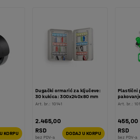
:
Dugački ormarić za ključeve:
Plastični 
30 kukica: 300x240x80 mm
pakovanje
Art. br.
:
10141
Art. br.
:
10
2.465,00
455,00
RSD
RSD
U KORPU
DODAJ U KORPU
bez PDV-a
bez PDV-a