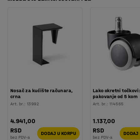
Preuzmite uputstva za održavanje
Boja
:
Plava
Kod boje
:
RAL 5005
Materijal
:
Čelik
Preporučen broj osoba potrebnih za montažu
:
1
Orijentaciono vreme potrebno za montažu
:
10
Min
Težina
:
7,1
kg
Nosač za kućište računara,
Lako okretni točkovi
crna
pakovanje od 5 kom
Art. br.
:
13992
Art. br.
:
114565
4.941,00
1.137,00
RSD
RSD
DODAJ U KORPU
DODAJ 
bez PDV-a
bez PDV-a