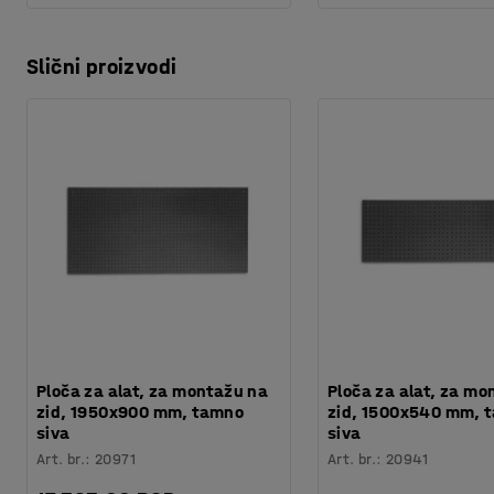
Slični proizvodi
Ploča za alat, za montažu na
Ploča za alat, za mo
zid, 1950x900 mm, tamno
zid, 1500x540 mm, 
siva
siva
Art. br.
:
20971
Art. br.
:
20941