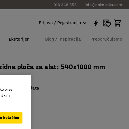
014 248 838
info@asimpeks.com
Prijava / Registracija
Eksterijer
Blog / inspiracija
Preporučujemo
zidna ploča za alat: 540x1000 mm
943
 skladištenje alata
ko bi se
efikasnost
inškim
n i prilagodljiv
ve kolačiće