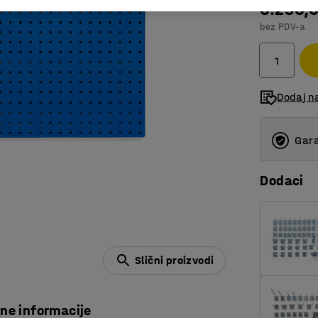
6.296,
bez PDV-a
Dodaj na
Gara
Dodaci
Slični proizvodi
čne informacije