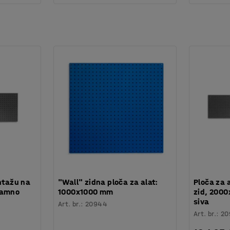
ntažu na
"Wall" zidna ploča za alat:
Ploča za 
tamno
1000x1000 mm
zid, 200
siva
Art. br.
:
20944
Art. br.
:
20