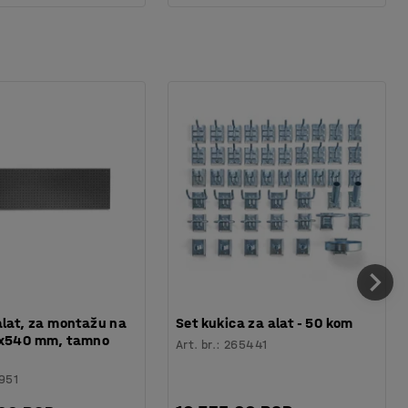
alat, za montažu na
Set kukica za alat - 50 kom
0x540 mm, tamno
Art. br.
:
265441
951