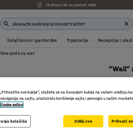
14 dana rok za povrat robe
Svlačionice i garderobe
Trpezarije
Recepcije i ulazi
Zidne ploče za alat
"Wall" 
Art. br.
:
20
Praktično
„Prihvatite sve kukije“, slažete se sa čuvanjem kukija na vašem uređaju ka
Za red i 
 navigacija na sajtu, analiziralo korišćenje sajta i pomoglo u našim market
Cooke policy
Fleksibila
Boja
:
Plava
anja kolačića
Odbij sve
Prihvati s