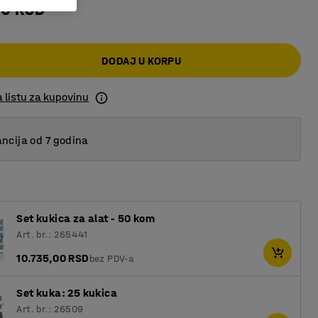
00 RSD
DODAJ U KORPU
 listu za kupovinu
ncija od 7 godina
Set kukica za alat - 50 kom
Art. br.: 265441
10.735,00 RSD
bez PDV-a
Set kuka: 25 kukica
Art. br.: 26509