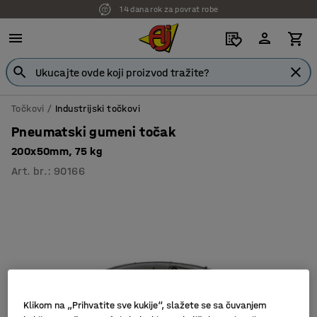
14 dana rok za povrat robe
Točkovi
Industrijski točkovi
Pneumatski gumeni točak
200x50mm, 75 kg
Art. br.
:
90166
Klikom na „Prihvatite sve kukije“, slažete se sa čuvanjem