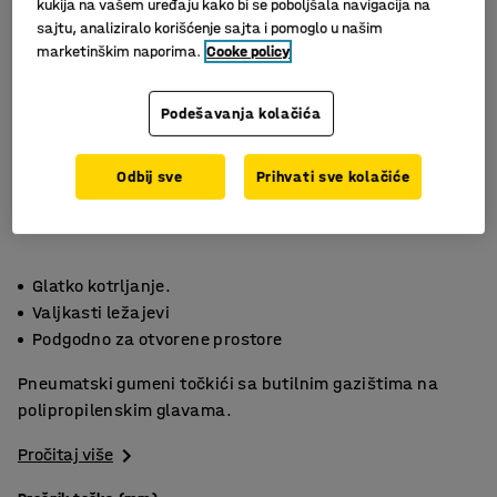
kukija na vašem uređaju kako bi se poboljšala navigacija na
sajtu, analiziralo korišćenje sajta i pomoglo u našim
marketinškim naporima.
Cooke policy
Podešavanja kolačića
Odbij sve
Prihvati sve kolačiće
Glatko kotrljanje.
Valjkasti ležajevi
Podgodno za otvorene prostore
Pneumatski gumeni točkići sa butilnim gazištima na
polipropilenskim glavama.
Pročitaj više