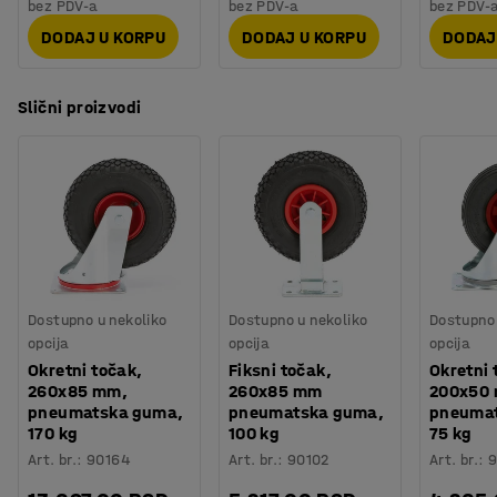
bez PDV-a
bez PDV-a
bez PDV-
DODAJ U KORPU
DODAJ U KORPU
DODAJ
Slični proizvodi
Dostupno u nekoliko
Dostupno u nekoliko
Dostupno 
opcija
opcija
opcija
Okretni točak,
Fiksni točak,
Okretni 
260x85 mm,
260x85 mm
200x50
pneumatska guma,
pneumatska guma,
pneuma
170 kg
100 kg
75 kg
Art. br.
:
90164
Art. br.
:
90102
Art. br.
:
9