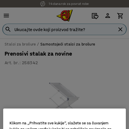
14 dana rok za povrat robe
Stalci za brošure
Samostojeći stalci za brošure
Prenosivi stalak za novine
Art. br.
:
258342
Klikom na „Prihvatite sve kukije“, slažete se sa čuvanjem