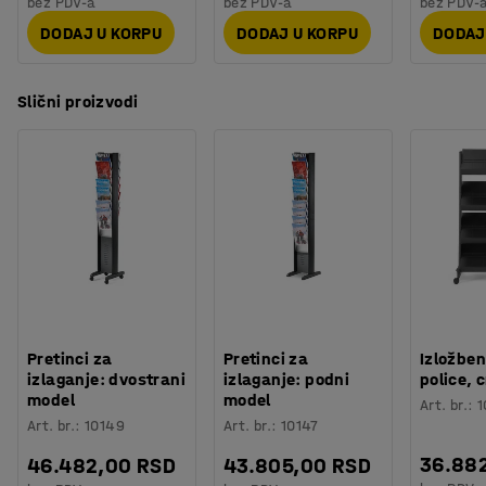
bez PDV-a
bez PDV-a
bez PDV-
DODAJ U KORPU
DODAJ U KORPU
DODAJ
Slični proizvodi
Pretinci za
Pretinci za
Izložben
izlaganje: dvostrani
izlaganje: podni
police, 
model
model
Art. br.
:
1
Art. br.
:
10149
Art. br.
:
10147
36.88
46.482,00 RSD
43.805,00 RSD