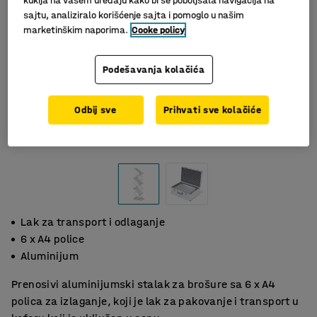
kukija na vašem uređaju kako bi se poboljšala navigacija na
sajtu, analiziralo korišćenje sajta i pomoglo u našim
marketinškim naporima.
Cooke policy
Podešavanja kolačića
Odbij sve
Prihvati sve kolačiće
Lak za transport i odlaganje
6 x A4 police
Aluminijum
Prenosivi aluminijumski stalak za brošure sa 6 x A4
polica za izlaganje, koji je lak za pakovanje i transport u