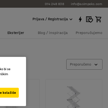
014 248 838
info@asimpeks.com
Prijava / Registracija
Eksterijer
Blog / inspiracija
Preporučujemo
Preporučeno
ko bi se
inškim
ve kolačiće