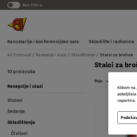
bez PDV-a
Kancelarije i konferencijske sale
Skladište i radionica
AJ Proizvodi
Recepcije i ulazi
Skladištenje
Stalci za brošure
Stalci za bro
10 proizvoda
Boja
Visina
Recepcije i ulazi
Klikom na 
poboljšala
Stolovi
naporima.
Sedenje
Podešav
Skladištenje
Čiviluci