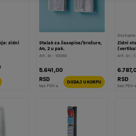
Dostupno 
nje: zidni
Stalak za časopise/brošure,
Zidni st
A4, 2 u pak.
(vertika
Art. br.
:
10060
Art. br.
:
1
D
5.641,00
6.787,
RSD
RSD
DODAJ U KORPU
bez PDV-a
bez PDV-