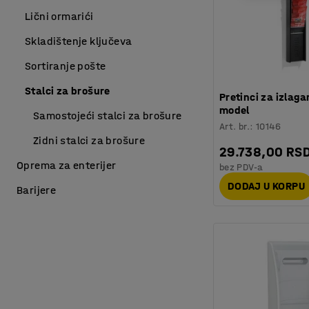
Lični ormarići
Skladištenje ključeva
Sortiranje pošte
Stalci za brošure
Pretinci za izlaga
model
Samostojeći stalci za brošure
Art. br.
:
10146
Zidni stalci za brošure
29.738,00 RS
Oprema za enterijer
bez PDV-a
DODAJ U KORPU
Barijere