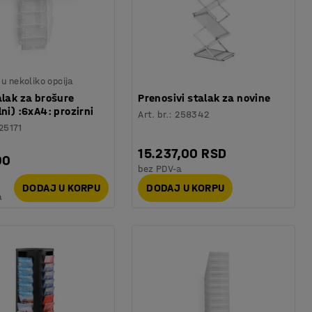
u nekoliko opcija
alak za brošure
Prenosivi stalak za novine
lni) :6xA4: prozirni
Art. br.
:
258342
25171
15.237,00 RSD
00
bez PDV-a
DODAJ U KORPU
DODAJ U KORPU
a