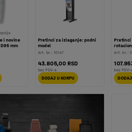
opcija
e i novine
Pretinci za izlaganje: podni
Pretinci
x D95 mm
model
rotacion
Art. br.
:
10147
Art. br.
:
1
D
43.805,00 RSD
107.95
bez PDV-a
bez PDV-
DODAJ U KORPU
DODAJ