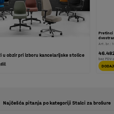
Pretinci
dvostra
Art. br.
:
1
46.48
 u obzir pri izboru kancelarijske stolice
bez PDV-
odič
DODAJ
Najčešća pitanja po kategoriji Stalci za brošure