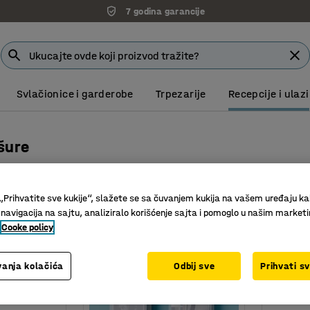
7 godina garancije
Svlačionice i garderobe
Trpezarije
Recepcije i ulazi
šure
Dubina
Materijal
Težina
„Prihvatite sve kukije“, slažete se sa čuvanjem kukija na vašem uređaju ka
 navigacija na sajtu, analiziralo korišćenje sajta i pomoglo u našim market
Cooke policy
anja kolačića
Odbij sve
Prihvati s