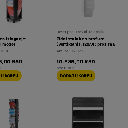
Dostupno u nekoliko opcija
 za izlaganje:
Zidni stalak za brošure
i model
(vertikalni) :12xA4: prozirna
0150
Art. br.
:
125131
3,00 RSD
10.836,00 RSD
a
bez PDV-a
 U KORPU
DODAJ U KORPU