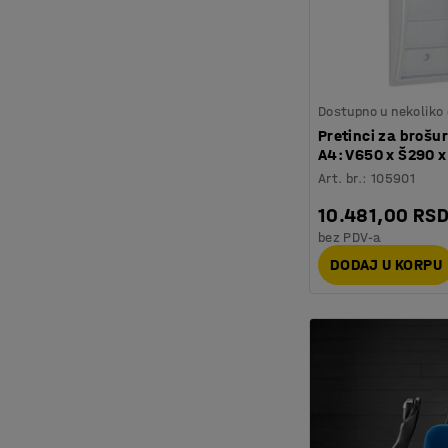
Dostupno u nekoliko 
Pretinci za brošur
A4: V650 x Š290 
Art. br.
:
105901
10.481,00 RS
bez PDV-a
DODAJ U KORPU