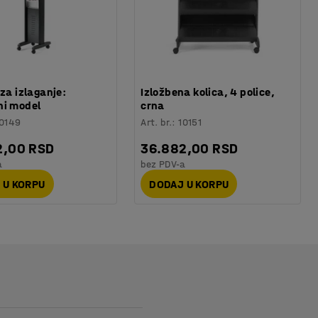
 za izlaganje:
Izložbena kolica, 4 police,
ni model
crna
0149
Art. br.
:
10151
2,00 RSD
36.882,00 RSD
a
bez PDV-a
 U KORPU
DODAJ U KORPU