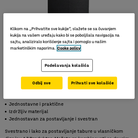
Klikom na „Prihvatite sve kukije“, slažete se sa čuvanjem
kukija na vašem uređaju kako bi se poboljšala navigacija na
sajtu, analiziralo korišćenje sajta i pomoglo u našim
marketinškim naporima.
Cooke policy
Podešavanja kolačića
Odbij sve
Prihvati sve kolačiće
Jednostavne i praktične
Izdržljiv materijal
Jednostavan za postavljanje i svestran
Svestrano i lako za postavljanje tabure u vlasničkom