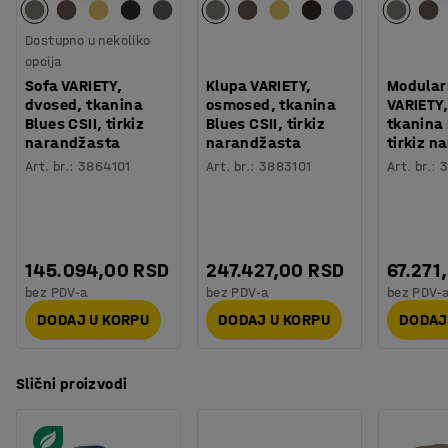
Dostupno u nekoliko
opcija
Sofa VARIETY,
Klupa VARIETY,
Modular
dvosed, tkanina
osmosed, tkanina
VARIETY,
Blues CSII, tirkiz
Blues CSII, tirkiz
tkanina 
narandžasta
narandžasta
tirkiz n
Art. br.
:
3864101
Art. br.
:
3883101
Art. br.
:
3
145.094,00 RSD
247.427,00 RSD
67.271
bez PDV-a
bez PDV-a
bez PDV-
DODAJ U KORPU
DODAJ U KORPU
DODAJ
Slični proizvodi