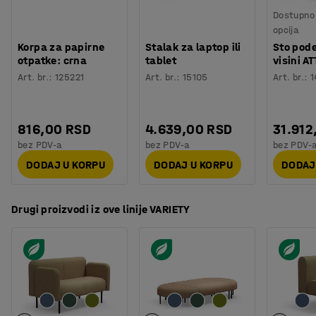
Orijentaciono vreme potrebno za montažu
:
10
Min
VARIETY pruža beskrajna rešenja za male i velike
Dostupno 
Težina
:
15,01
kg
prostorije.
opcija
Montaža
:
Sklopljeno
Serija se sastoji od sofa, taburea i klupa koje se mogu
Korpa za papirne
Stalak za laptop ili
Sto pode
Testiranje
:
EN 16139:2013
otpatke: crna
tablet
visini A
kombinovati sa drugim jedinicama na beskrajne načine
Kvalitet & eko oznaka
:
Möbelfakta 120251201
Art. br.
:
125221
Art. br.
:
15105
Art. br.
:
1
za potpuno jedinstven prostor za sedenje.
816,00 RSD
4.639,00 RSD
31.912
bez PDV-a
bez PDV-a
bez PDV-
DODAJ U KORPU
DODAJ U KORPU
DODAJ
Drugi proizvodi iz ove linije VARIETY