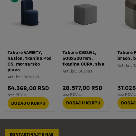
Tabure VARIETY,
Tabure CASUAL,
Tabure 
naslon, tkanina Pod
500x500 mm,
braon, 
CS, mornarsko
tkanina CURA, siva
Art. br.
:
1
plava
Art. br.
:
365181
Art. br.
:
3860121
28.577,00 RSD
37.026
54.368,00 RSD
bez PDV-a
bez PDV-
bez PDV-a
DODAJ U KORPU
DODAJ
DODAJ U KORPU
KONTAKTIRAJTE NAS