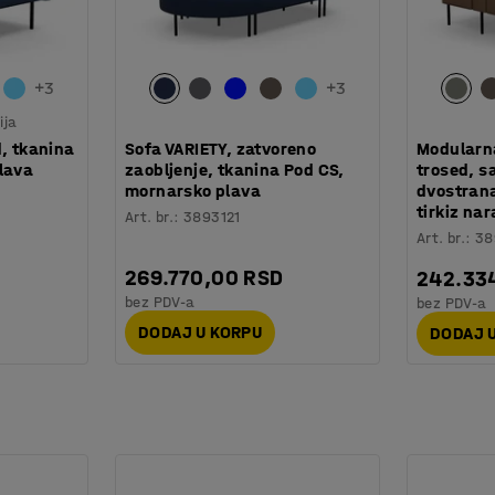
+
3
+
3
ija
, tkanina
Sofa VARIETY, zatvoreno
Modularna
lava
zaobljenje, tkanina Pod CS,
trosed, s
mornarsko plava
dvostrana
tirkiz na
Art. br.
:
3893121
Art. br.
:
38
269.770,00 RSD
242.33
bez PDV-a
bez PDV-a
DODAJ U KORPU
DODAJ 