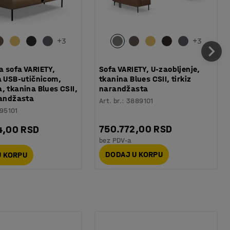
+
3
+
3
 sofa VARIETY,
Sofa VARIETY, U-zaobljenje,
a USB-utičnicom,
tkanina Blues CSII, tirkiz
, tkanina Blues CSII,
narandžasta
randžasta
Art. br.
:
3889101
95101
750.772,00 RSD
4,00 RSD
bez PDV-a
DODAJ U KORPU
U KORPU