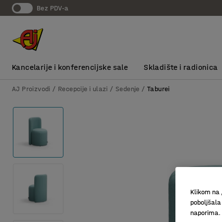
bez PDV-a
Kancelarije i konferencijske sale
Skladište i radionica
AJ Proizvodi
Recepcije i ulazi
Sedenje
Taburei
Klikom na 
poboljšala
naporima.