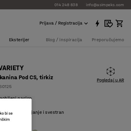
014 248 838
info@asimpeks.com
Prijava / Registracija
Eksterijer
Blog / inspiracija
Preporučujemo
VARIETY
kanina Pod CS, tirkiz
Pogledaj u AR
60125
aobljeni naslon
materijal
an za postavljanje i svestran
ko bi se
inškim