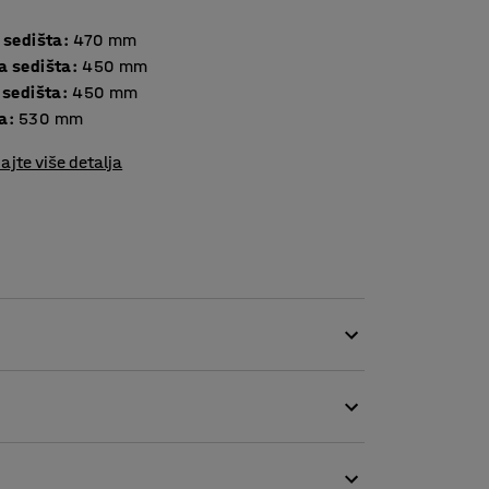
 sedišta
:
470
mm
a sedišta
:
450
mm
 sedišta
:
450
mm
a
:
530
mm
ajte više detalja
, što ga čini savršenim za javna okruženja,
larnih sofa VARIETY.
 sofa. Okvir je napravljen od šperploče i