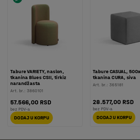
Tabure VARIETY, naslon,
Tabure CASUAL, 500
tkanina Blues CSII, tirkiz
tkanina CURA, siva
narandžasta
Art. br.
:
365181
Art. br.
:
3860101
28.577,00 RSD
57.566,00 RSD
bez PDV-a
bez PDV-a
DODAJ U KORPU
DODAJ U KORPU