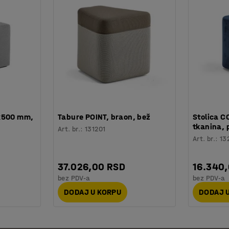
x500 mm,
Tabure POINT, braon, bež
Stolica 
tkanina, 
Art. br.
:
131201
Art. br.
:
13
37.026,00 RSD
16.340
bez PDV-a
bez PDV-a
DODAJ U KORPU
DODAJ 