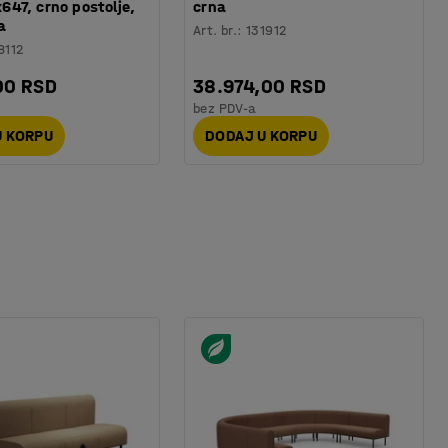
47, crno postolje,
crna
a
Art. br.
:
131912
8112
00 RSD
38.974,00 RSD
bez PDV-a
U KORPU
DODAJ U KORPU