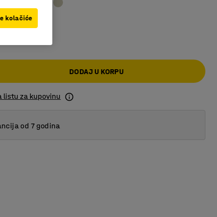
ve kolačiće
,00 RSD
DODAJ U KORPU
 listu za kupovinu
ncija od 7 godina