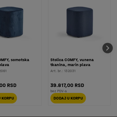
COMFY, somotska
Stolica COMFY, vunena
plava
tkanina, marin plava
2061
Art. br.
:
132031
,00 RSD
39.817,00 RSD
bez PDV-a
U KORPU
DODAJ U KORPU