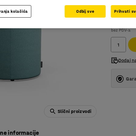
anja kolačića
Odbij sve
Prihvati s
50.630
bez PDV-a
Dodaj na
Gara
Slični proizvodi
čne informacije