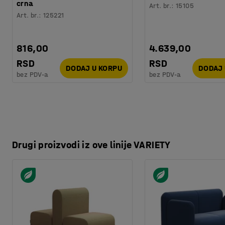
Kvalitet & eko oznaka
:
Möbelfakta 120251201
crna
Art. br.
:
15105
Art. br.
:
125221
816,00
4.639,00
RSD
RSD
DODAJ U KORPU
DODAJ 
bez PDV-a
bez PDV-a
Drugi proizvodi iz ove linije VARIETY