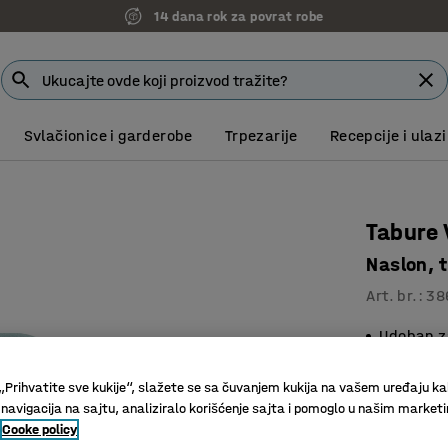
14 dana rok za povrat robe
Svlačionice i garderobe
Trpezarije
Recepcije i ulazi
Tabure 
Naslon, t
Art. br.
:
38
Udoban z
Izdržljiv 
Jednostav
„Prihvatite sve kukije“, slažete se sa čuvanjem kukija na vašem uređaju ka
 navigacija na sajtu, analiziralo korišćenje sajta i pomoglo u našim market
Boja
:
Tirkiz
Cooke policy