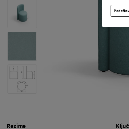
Podešav
Rezime
Klju