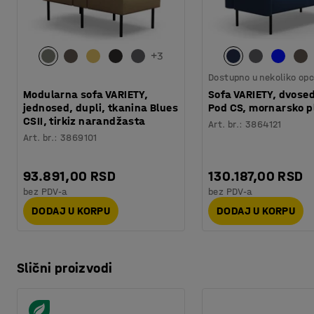
+
3
Dostupno u nekoliko opc
Modularna sofa VARIETY,
Sofa VARIETY, dvosed
jednosed, dupli, tkanina Blues
Pod CS, mornarsko p
CSII, tirkiz narandžasta
Art. br.
:
3864121
Art. br.
:
3869101
93.891,00 RSD
130.187,00 RSD
bez PDV-a
bez PDV-a
DODAJ U KORPU
DODAJ U KORPU
Slični proizvodi