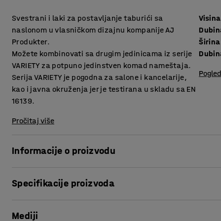
Svestrani i laki za postavljanje taburići sa
Visina
naslonom u vlasničkom dizajnu kompanije AJ
Dubin
Produkter.
Širina
Možete kombinovati sa drugim jedinicama iz serije
Dubin
VARIETY za potpuno jedinstven komad nameštaja.
Pogled
Serija VARIETY je pogodna za salone i kancelarije,
kao i javna okruženja jer je testirana u skladu sa EN
16139.
Pročitaj više
Informacije o proizvodu
Ova veoma udobno tabure presvučeno izdržljivom tkaninom
Specifikacije proizvoda
kao što su saloni i čekaonice, kao i kancelarije i škole.
Tabure je odlična dopuna ostalim jedinicama u seriji modu
Visina sedišta
:
470
mm
Mediji
Dubina sedišta
:
450
mm
VARIETY je veoma funkcionalna i svestrana modularna serija