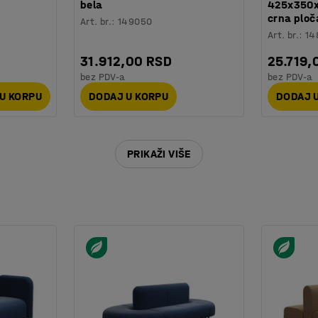
bela
425x350x6
crna ploč
Art. br.
:
149050
Art. br.
:
14
31.912,00 RSD
25.719,
bez PDV-a
bez PDV-a
U KORPU
DODAJ U KORPU
DODAJ 
PRIKAŽI VIŠE