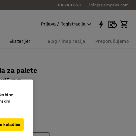
014 248 838
info@asimpeks.com
Prijava / Registracija
Eksterijer
Blog / inspiracija
Preporučujemo
a za palete
0x15 mm
824
ko bi se
inškim
na plastika
ice
etince
ve kolačiće