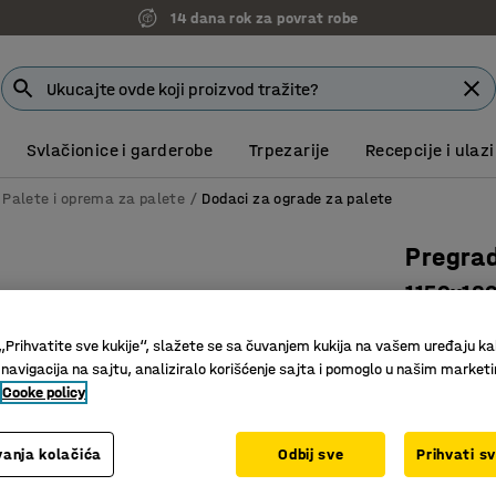
14 dana rok za povrat robe
Svlačionice i garderobe
Trpezarije
Recepcije i ulazi
Palete i oprema za palete
Dodaci za ograde za palete
Pregrad
1150x18
Art. br.
:
25
„Prihvatite sve kukije“, slažete se sa čuvanjem kukija na vašem uređaju ka
 navigacija na sajtu, analiziralo korišćenje sajta i pomoglo u našim market
Reciklira
Cooke policy
Štiti sitn
Stvara pr
anja kolačića
Odbij sve
Prihvati s
Dužina (mm)