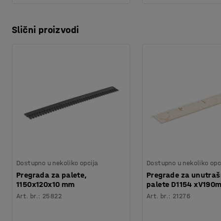
Slični proizvodi
Dostupno u nekoliko opcija
Dostupno u nekoliko opc
Pregrada za palete,
Pregrade za unutraš
1150x120x10 mm
palete D1154 xV190
Art. br.
:
25822
Art. br.
:
21276