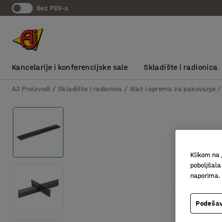
bez PDV-a
Kancelarije i konferencijske sale
Skladište i radionica
AJ Proizvodi
Skladište i radionica
Alat i oprema za pakovanje
Klikom na 
poboljšala
naporima.
Podešav