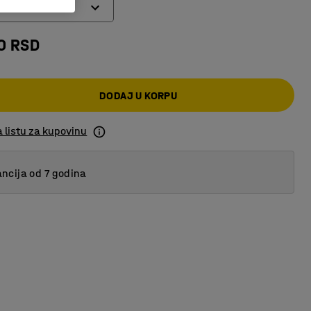
0 RSD
DODAJ U KORPU
 listu za kupovinu
ncija od 7 godina