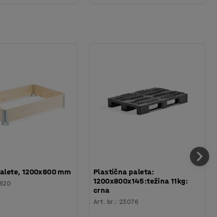
palete, 1200x800 mm
Plastična paleta:
1200x800x145:težina 11kg:
820
crna
Art. br.
:
23076