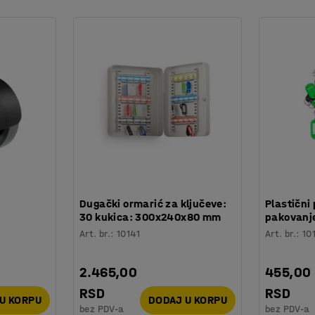
:
Dugački ormarić za ključeve:
Plastični 
30 kukica: 300x240x80 mm
pakovanje
Art. br.
:
10141
Art. br.
:
10
2.465,00
455,00
RSD
RSD
U KORPU
DODAJ U KORPU
bez PDV-a
bez PDV-a