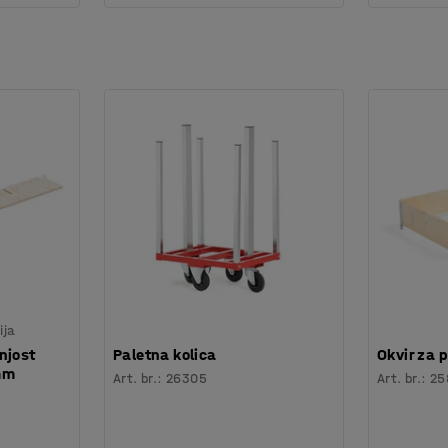
ija
njost
Paletna kolica
Okvir za 
mm
Art. br.
:
26305
Art. br.
:
25