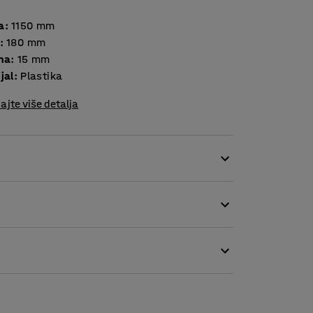
a
:
1150
mm
:
180
mm
ina
:
15
mm
jal
:
Plastika
ajte više detalja
oristite pregrade za brzo deljenje paleta u
e sortirati manje proizvode i skladštiti ih
sporta.