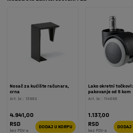
Preuzmite uputstva za održavanje
Orijentaciono vreme potrebno za montažu
:
5
Min
Težina
:
1,16
kg
Nosač za kućište računara,
Lako okretni točkovi
crna
pakovanje od 5 kom
Art. br.
:
13992
Art. br.
:
114565
4.941,00
1.137,00
RSD
RSD
DODAJ U KORPU
DODAJ 
bez PDV-a
bez PDV-a