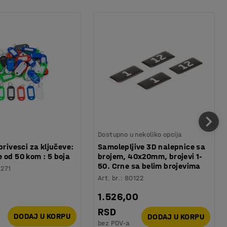
Dostupno u nekoliko opcija
privesci za ključeve:
Samolepljive 3D nalepnice sa
 od 50 kom : 5 boja
brojem, 40x20mm, brojevi 1-
50. Crne sa belim brojevima
1271
Art. br.
:
80122
1.526,00
RSD
DODAJ U KORPU
DODAJ U KORPU
bez PDV-a