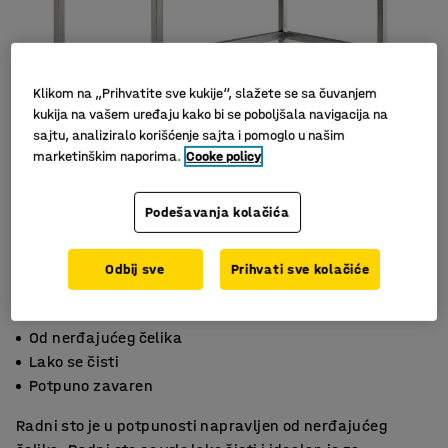
Klikom na „Prihvatite sve kukije“, slažete se sa čuvanjem
kukija na vašem uređaju kako bi se poboljšala navigacija na
sajtu, analiziralo korišćenje sajta i pomoglo u našim
marketinškim naporima.
Cooke policy
Podešavanja kolačića
Odbij sve
Prihvati sve kolačiće
Od nerđajućeg čelika
Lako se čisti
Potpuno zavaren
Radni sto je u potpunosti napravljen od nerđajućeg