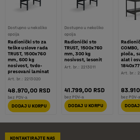
Dostupno u nekoliko
Dostupno u nekoliko
opcija
opcija
Radionički sto za
Radionički sto
Radionič
teške uslove rada
TRUST, 1500x760
COMBO, 
TRUST, 1500x760
mm, 300 kg
ploča, s
mm, 600 kg
nosivost, lesonit
alat i o
nosivost, tvdo-
1840x7
Art. br.
:
2213011
presovani laminat
Art. br.
:
2
Art. br.
:
2213020
41.799,00 RSD
83.91
48.970,00 RSD
bez PDV-a
bez PDV-
bez PDV-a
DODAJ U KORPU
DODAJ
DODAJ U KORPU
KONTAKTIRAJTE NAS