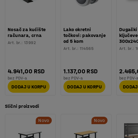
Nosač za kućište
Lako okretni
Dugački
računara, crna
točkovi: pakovanje
ključeve
od 5 kom
300x24
Art. br.
:
13992
Art. br.
:
114565
Art. br.
:
1
4.941,00 RSD
1.137,00 RSD
2.465
bez PDV-a
bez PDV-a
bez PDV-
DODAJ U KORPU
DODAJ U KORPU
DODAJ
Slični proizvodi
Novo
Novo