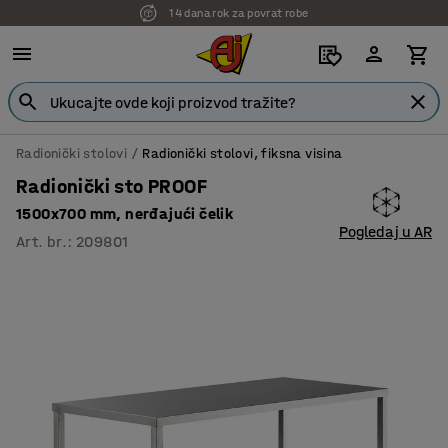
7 godina garancije
Radionički stolovi
Radionički stolovi, fiksna visina
Radionički sto PROOF
1500x700 mm, nerđajući čelik
Pogledaj u AR
Art. br.
:
209801