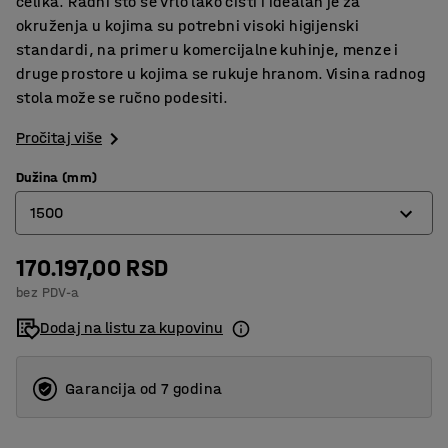
čelika. Radni sto se vrlo lako čisti i idealan je za
okruženja u kojima su potrebni visoki higijenski
standardi, na primer u komercijalne kuhinje, menze i
druge prostore u kojima se rukuje hranom. Visina radnog
stola može se ručno podesiti.
Pročitaj više
Dužina (mm)
1500
170.197,00 RSD
1500
bez PDV-a
2000
Dodaj na listu za kupovinu
Garancija od 7 godina