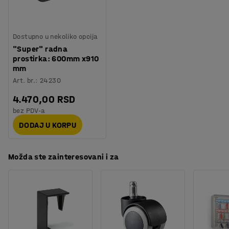
Dostupno u nekoliko opcija
"Super" radna
prostirka: 600mm x910
mm
Art. br.
:
24230
4.470,00 RSD
bez PDV-a
DODAJ U KORPU
Možda ste zainteresovani i za