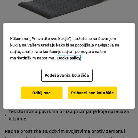
Klikom na „Prihvatite sve kukije“, slažete se sa čuvanjem
kukija na vašem uređaju kako bi se poboljšala navigacija na
sajtu, analiziralo korišćenje sajta i pomoglo u našim
Slični proizvodi
marketinškim naporima.
Cooke policy
Podešavanja kolačića
Odbij sve
Prihvati sve kolačiće
Pruža olakšanje za stopala i sprečava umor
Spuštene ivice smanjuju rizik od spoticanja
Teksturirana površina pruža prianjanje koje sprečava
klizanje
Radna prostirka sa dobrim svojstvima protiv zamora i