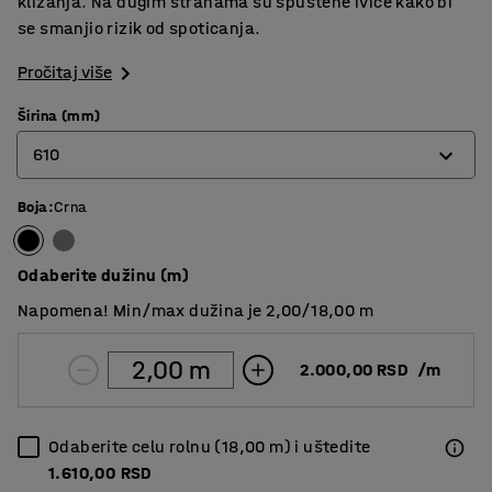
klizanja. Na dugim stranama su spuštene ivice kako bi
se smanjio rizik od spoticanja.
Pročitaj više
Širina (mm)
610
Boja
:
Crna
610
910
Odaberite dužinu (m)
1220
Napomena! Min/max dužina je 2,00/18,00 m
2.000,00 RSD
/
m
Odaberite celu rolnu (18,00 m) i uštedite
1.610,00 RSD