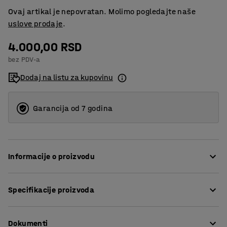
Ovaj artikal je nepovratan. Molimo pogledajte naše
uslove prodaje
.
4.000,00 RSD
bez PDV-a
Dodaj na listu za kupovinu
Garancija od 7 godina
Informacije o proizvodu
Mekana i udobna radna podloga od polivinil-pene
Specifikacije proizvoda
debljine 9,5 mm sa reljefnom površinom. Ovaj penasti
materijal umanjuje rizik od dugoročnog bola i ublažava
Širina
:
610
mm
umor u nogama.
Dokumenti
Debljina
:
9,5
mm