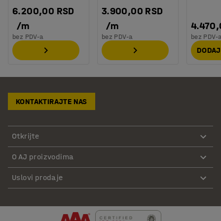
6.200,00 RSD
3.900,00 RSD
/
m
/
m
4.470
bez PDV-a
bez PDV-a
bez PDV-
DODAJ
KONTAKTIRAJTE NAS
Otkrijte
O AJ proizvodima
Uslovi prodaje