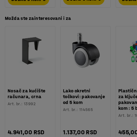
Možda ste zainteresovani i za
Nosač za kućište
Lako okretni
Plastičn
računara, crna
točkovi: pakovanje
za ključ
od 5 kom
pakovan
Art. br.
:
13992
kom : 5 
Art. br.
:
114565
Art. br.
:
1
4.941,00 RSD
1.137,00 RSD
455,0