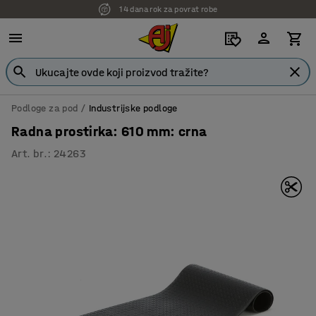
14 dana rok za povrat robe
7 godina garancije
Podloge za pod
Industrijske podloge
Radna prostirka: 610 mm: crna
Art. br.
:
24263