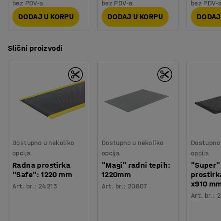
bez PDV-a
bez PDV-a
bez PDV-
DODAJ U KORPU
DODAJ U KORPU
DODAJ
Slični proizvodi
Dostupno u nekoliko
Dostupno u nekoliko
Dostupno 
opcija
opcija
opcija
Radna prostirka
"Magi" radni tepih:
"Super"
"Safe": 1220 mm
1220mm
prostir
x910 m
Art. br.
:
24213
Art. br.
:
20807
Art. br.
:
2