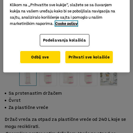
Klikom na „Prihvatite sve kukije“, slažete se sa čuvanjem
kukija na vašem uređaju kako bi se poboljšala navigacija na
sajtu, analiziralo korišćenje sajta i pomoglo u našim
marketinškim naporima.
Cooke policy
Podešavanja kolačića
Slični proizvodi
Odbij sve
Prihvati sve kolačiće
Sa prstenastim držačem
Čvrst
Za plastične vreće
Držač vreća za otpad za plastične vreće od 240 L koje se
mogu reciklirati.