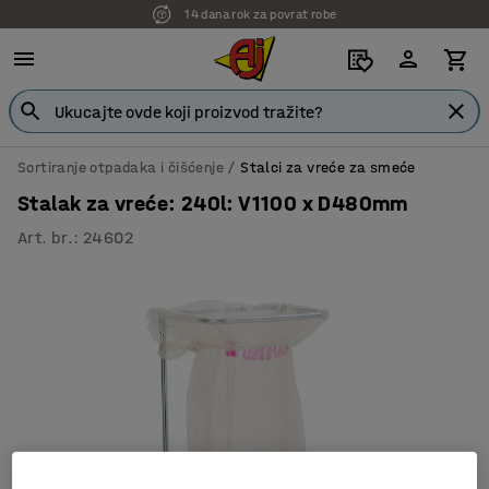
14 dana rok za povrat robe
Sortiranje otpadaka i čišćenje
Stalci za vreće za smeće
Stalak za vreće: 240l: V1100 x D480mm
Art. br.
:
24602