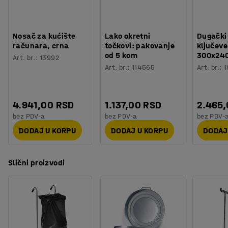
Nosač za kućište
Lako okretni
Dugački
računara, crna
točkovi: pakovanje
ključeve
od 5 kom
300x24
Art. br.
:
13992
Art. br.
:
114565
Art. br.
:
1
4.941,00 RSD
1.137,00 RSD
2.465
bez PDV-a
bez PDV-a
bez PDV-
DODAJ U KORPU
DODAJ U KORPU
DODAJ
Slični proizvodi