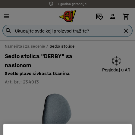
7 godina garancije
Nameštaj za sedenje
Sedlo stolice
Sedlo stolica "DERBY" sa
naslonom
Pogledaj u AR
Svetlo plavo sivkasta tkanina
Art. br.
:
234913