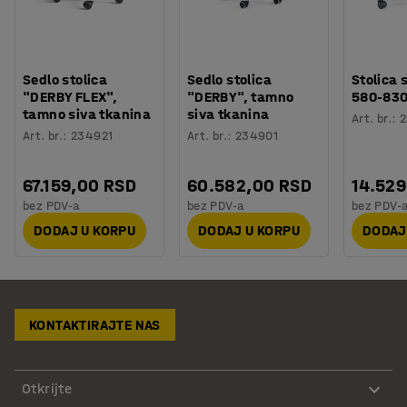
Sedlo stolica
Sedlo stolica
Stolica 
"DERBY FLEX",
"DERBY", tamno
580-83
tamno siva tkanina
siva tkanina
Art. br.
:
2
Art. br.
:
234921
Art. br.
:
234901
67.159,00 RSD
60.582,00 RSD
14.529
bez PDV-a
bez PDV-a
bez PDV-
DODAJ U KORPU
DODAJ U KORPU
DODAJ
KONTAKTIRAJTE NAS
Otkrijte