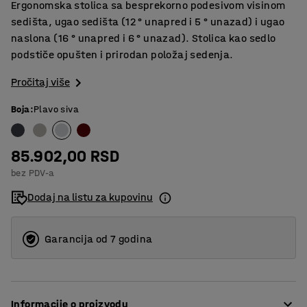
Ergonomska stolica sa besprekorno podesivom visinom
sedišta, ugao sedišta (12 ° unapred i 5 ° unazad) i ugao
naslona (16 ° unapred i 6 ° unazad). Stolica kao sedlo
podstiče opušten i prirodan položaj sedenja.
Pročitaj više
Boja
:
Plavo siva
85.902,00 RSD
bez PDV-a
Dodaj na listu za kupovinu
Garancija od 7 godina
Informacije o proizvodu