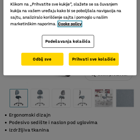
Klikom na „Prihvatite sve kukije“, slažete se sa čuvanjem
kukija na vašem uređaju kako bi se poboljšala navigacija na
sajtu, analiziralo korišćenje sajta i pomoglo u našim
marketinškim naporima.
Cooke policy
Podešavanja kolačića
Odbij sve
Prihvati sve kolačiće
Slični proizvodi
Ergonomski dizajn
Podesivo sedište i naslon pod uglovima
Izdržljiva tkanina