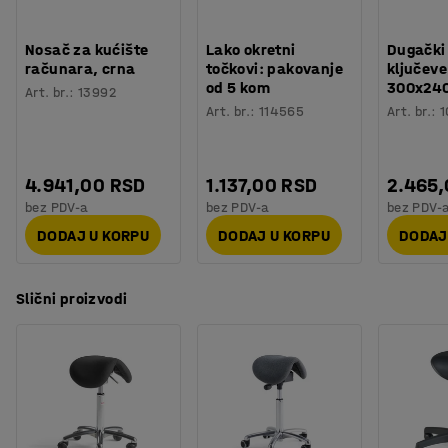
dobio udoban položaj za svaki zadatak. Podstavljen
naslon za leđa pruža dodatnu udobnost sedenja i lako se
Nosač za kućište
Lako okretni
Dugački
računara, crna
točkovi: pakovanje
ključeve
može nagnuti radi optimalne podrške.
od 5 kom
300x24
Art. br.
:
13992
Art. br.
:
114565
Art. br.
:
1
Sedište je prekriveno izdržljivom tkaninom od 100%
poliestera Trevira CS. Baza je napravljena od recikliranog
aluminijuma.
4.941,00 RSD
1.137,00 RSD
2.465
bez PDV-a
bez PDV-a
bez PDV-
DODAJ U KORPU
DODAJ U KORPU
DODAJ
Slični proizvodi