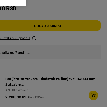
00 RSD
290
405
DODAJ U KORPU
 listu za kupovinu
ncija od 7 godina
Barijera sa trakom , dodatak za čunjeve, D3000 mm,
žuta/crna
Art. br.: 312481
2.288,00 RSD
bez PDV-a