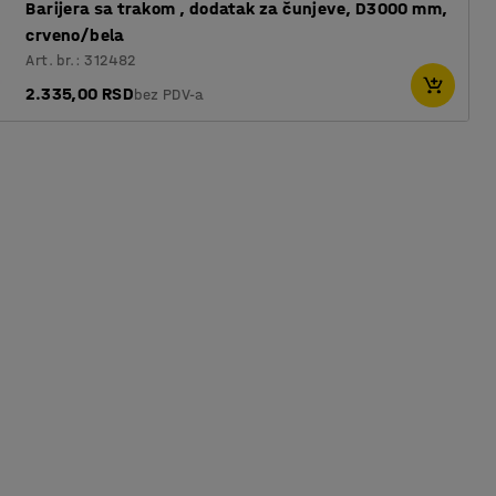
Barijera sa trakom , dodatak za čunjeve, D3000 mm,
crveno/bela
Art. br.: 312482
2.335,00 RSD
bez PDV-a