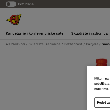
bez PDV-a
Kancelarije i konferencijske sale
Skladište i radionica
AJ Proizvodi
Skladište i radionica
Bezbednost
Barijere
Saobr
Klikom na 
poboljšala
naporima.
Podešav