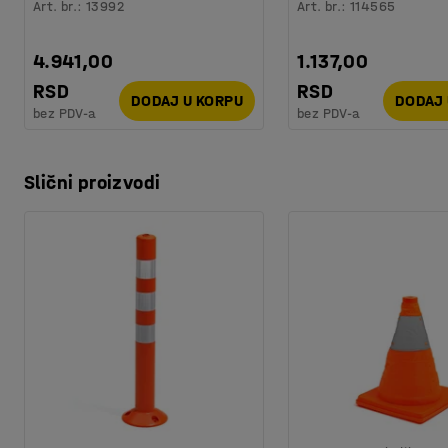
Art. br.
:
13992
Art. br.
:
114565
4.941,00
1.137,00
RSD
RSD
DODAJ U KORPU
DODAJ 
bez PDV-a
bez PDV-a
Slični proizvodi