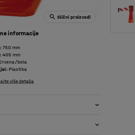
Slični proizvodi
čne informacije
:
750
mm
:
405
mm
Crvena/bela
jal
:
Plastika
ajte više detalja
kretnih barijera.