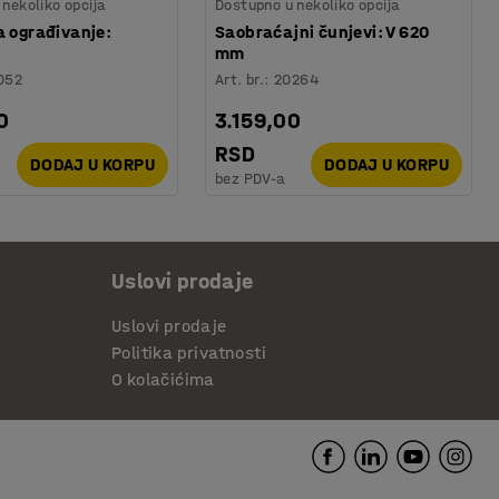
nekoliko opcija
Dostupno u nekoliko opcija
a ograđivanje:
Saobraćajni čunjevi: V 620
mm
052
Art. br.
:
20264
0
3.159,00
RSD
DODAJ U KORPU
DODAJ U KORPU
bez PDV-a
Uslovi prodaje
Uslovi prodaje
Politika privatnosti
O kolačićima