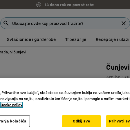
14 dana rok za povrat robe
Svlačionice i garderobe
Trpezarije
Recepcije i ulazi
aćajni čunjevi
Čunjevi
Art. br.
:
31
Stvara br
„Prihvatite sve kukije“, slažete se sa čuvanjem kukija na vašem uređaju ka
Može se d
 navigacija na sajtu, analiziralo korišćenje sajta i pomoglo u našim market
Klasičan 
Cooke policy
Visina (mm)
anja kolačića
Odbij sve
Prihvati s
750