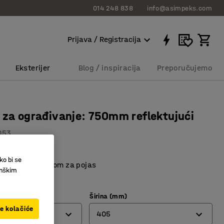
014 248 838
info@asimpeks.com
Prijava / Registracija
Eksterijer
Blog / inspiracija
Preporučujemo
 za ograđivanje: 750mm reflektujući
053
zu barijeru
ko bi se
opuniti barijerom za pojas
inškim
dizajn
Širina (mm)
ve kolačiće
405