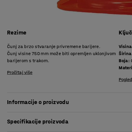
Rezime
Klju
Čunj za brzo stvaranje privremene barijere.
Visina
Čunj visine 750 mm može biti opremljen uklonjivom
Širina
barijerom s trakom.
Boja
:
Materi
Pročitaj više
Pogled
Informacije o proizvodu
Klasičan, plastični čunj za brzo i jednostavno stvaranje po
Specifikacije proizvoda