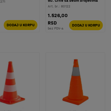
50. Crne sa belim brojevima
1271
Art. br.
:
80122
1.526,00
RSD
DODAJ U KORPU
DODAJ U KORPU
bez PDV-a