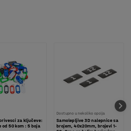
Dostupno u nekoliko opcija
privesci za ključeve:
Samolepljive 3D nalepnice sa
 od 50 kom : 5 boja
brojem, 40x20mm, brojevi 1-