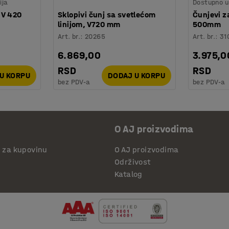
ija
Dostupno u 
 V 420
Sklopivi čunj sa svetlećom
Čunjevi z
linijom, V720 mm
500mm
Art. br.
:
20265
Art. br.
:
31
6.869,00
3.975,0
RSD
RSD
U KORPU
DODAJ U KORPU
bez PDV-a
bez PDV-a
O AJ proizvodima
i za kupovinu
O AJ proizvodima
Održivost
Katalog