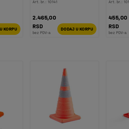
Art. br.
:
10141
Art. br.
:
10
2.465,00
455,00
RSD
RSD
U KORPU
DODAJ U KORPU
bez PDV-a
bez PDV-a