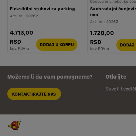
Dostupno u nekoliko opc
Fleksibilni stubovi za parking
Saobraćajni čunjevi:
mm
Art. br.
:
20262
Art. br.
:
20263
4.713,00
1.720,00
RSD
RSD
DODAJ U KORPU
DODAJ 
bez PDV-a
bez PDV-a
Možemo li da vam pomognemo?
Otkrijte
Saveti i vodič
KONTAKTIRAJTE NAS