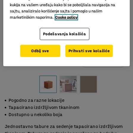
kukija na vašem uređaju kako bi se poboljšala navigacija na
sajtu, analiziralo korišćenje sajta i pomoglo u našim
marketinškim naporima.
Cooke policy
Podešavanja kolačića
Odbij sve
Prihvati sve kolačiće
Slični proizvodi
Pogodno za razne lokacije
Tapacirano izdržljivom tkaninom
Dostupno u nekoliko boja
Jednostavno tabure za sedenje tapacirano izdržljivom