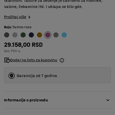
tkaninom. Tabure za sedenje je savršeno za hodnike,
salone, čekaonice itd. i uklapa se bilo gde.
Pročitaj više
Boja
:
Tamno roze
29.158,00 RSD
bez PDV-a
Dodaj na listu za kupovinu
Garancija od 7 godina
Informacije o proizvodu
Sa svojim jednostavnim dizajnom, tabure za sedenje