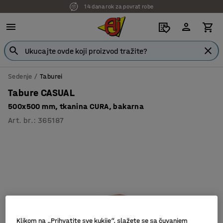
14 dana rok za povrat robe
7 godina garancije
Sedenje
Taburei
Tabure CASUAL
500x500 mm, tkanina CURA, bakarna
Art. br.
:
365187
Klikom na „Prihvatite sve kukije“, slažete se sa čuvanjem