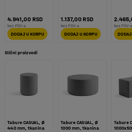
4.941,00 RSD
1.137,00 RSD
2.465
bez PDV-a
bez PDV-a
bez PDV-
DODAJ U KORPU
DODAJ U KORPU
DODAJ
Slični proizvodi
Tabure CASUAL, Ø
Tabure CASUAL, Ø
Tabure 
440 mm, tkanina
1000 mm, tkanina
1000x5