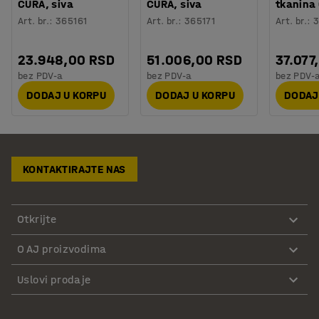
CURA, siva
CURA, siva
tkanina
Art. br.
:
365161
Art. br.
:
365171
Art. br.
:
3
23.948,00 RSD
51.006,00 RSD
37.077
bez PDV-a
bez PDV-a
bez PDV-
DODAJ U KORPU
DODAJ U KORPU
DODAJ
KONTAKTIRAJTE NAS
Otkrijte
O AJ proizvodima
Uslovi prodaje