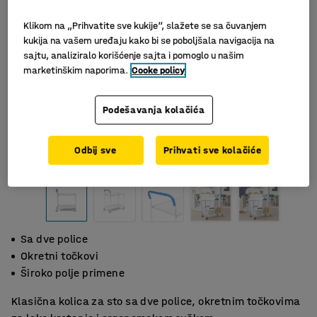
Klikom na „Prihvatite sve kukije“, slažete se sa čuvanjem
kukija na vašem uređaju kako bi se poboljšala navigacija na
sajtu, analiziralo korišćenje sajta i pomoglo u našim
marketinškim naporima.
Cooke policy
Podešavanja kolačića
Odbij sve
Prihvati sve kolačiće
Sa dve police
Okretni točkovi
Široko polje primene
Klasična kolica za sto sa dve police, okretnim točkovima