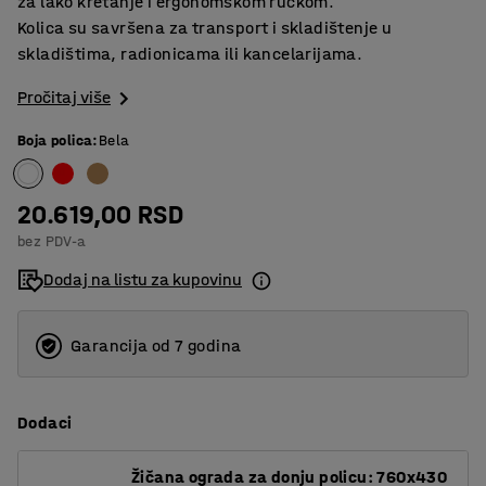
za lako kretanje i ergonomskom ručkom.
Kolica su savršena za transport i skladištenje u
skladištima, radionicama ili kancelarijama.
Pročitaj više
Boja polica
:
Bela
20.619,00 RSD
bez PDV-a
Dodaj na listu za kupovinu
Garancija od 7 godina
Dodaci
Žičana ograda za donju policu: 760x430