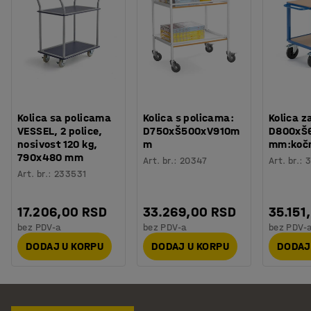
Kolica sa policama
Kolica s policama:
Kolica z
VESSEL, 2 police,
D750xŠ500xV910m
D800xŠ
nosivost 120 kg,
m
mm:koč
790x480 mm
Art. br.
:
20347
Art. br.
:
3
Art. br.
:
233531
17.206,00 RSD
33.269,00 RSD
35.151
bez PDV-a
bez PDV-a
bez PDV-
DODAJ U KORPU
DODAJ U KORPU
DODAJ