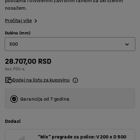
policama i otvorenim završnim ramom sa ukrštenim
nosačem.
Pročitaj više
Dubina (mm)
500
28.707,00 RSD
400
bez PDV-a
500
Dodaj na listu za kupovinu
600
Garancija od 7 godina
Dodaci
"Mix" pregrade za police: V 200 x D 500