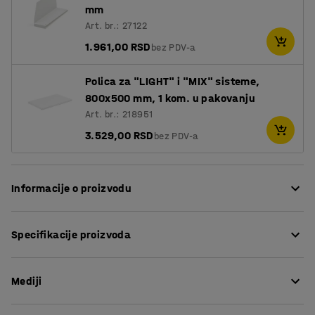
mm
Art. br.: 27122
1.961,00 RSD
bez PDV-a
Polica za "LIGHT" i "MIX" sisteme,
800x500 mm, 1 kom. u pakovanju
Art. br.: 218951
3.529,00 RSD
bez PDV-a
Informacije o proizvodu
Maksimalno povećajte svoj prostor za skladištenje i
Specifikacije proizvoda
produžite jedinicu za regeneraciju MIX pomoću jednog ili
više dodatnih delova.
Visina
:
2500
mm
Mediji
Širina
:
805
mm
Svaki dodatni deo je potpuna regal jedinica, ali bez
Dubina
:
500
mm
jednog okvira. Dodatna jedinica se lako povezuje sa