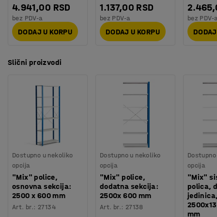
4.941,00 RSD
1.137,00 RSD
2.465
bez PDV-a
bez PDV-a
bez PDV-
DODAJ U KORPU
DODAJ U KORPU
DODAJ
Slični proizvodi
Dostupno u nekoliko
Dostupno u nekoliko
Dostupno 
opcija
opcija
opcija
"Mix" police,
"Mix" police,
"Mix" s
osnovna sekcija:
dodatna sekcija:
polica, 
2500 x 600 mm
2500x 600 mm
jedinica
2500x1
Art. br.
:
27134
Art. br.
:
27138
mm