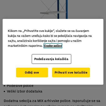
Klikom na „Prihvatite sve kukije“, slažete se sa čuvanjem
kukija na vašem uređaju kako bi se poboljšala navigacija na
sajtu, analiziralo korišćenje sajta i pomoglo u našim
marketinškim naporima.
Cooke policy
Podešavanja kolačića
Odbij sve
Prihvati sve kolačiće
Visina podesiva
Podesive police
Veliki izbor dodataka
Dodatna sekcija za MIX arhivske police. Isporučuje se sa