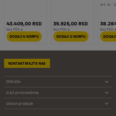
Art. br.
:
2
43.409,00 RSD
35.925,00 RSD
38.28
bez PDV-a
bez PDV-a
bez PDV-
DODAJ U KORPU
DODAJ U KORPU
DODAJ
KONTAKTIRAJTE NAS
Otkrijte
O AJ proizvodima
Uslovi prodaje