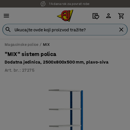
14 dana rok za povrat robe
Magacinske police
MIX
"MIX" sistem polica
Dodatna jedinica, 2500x800x500 mm, plavo-siva
Art. br.
:
27275