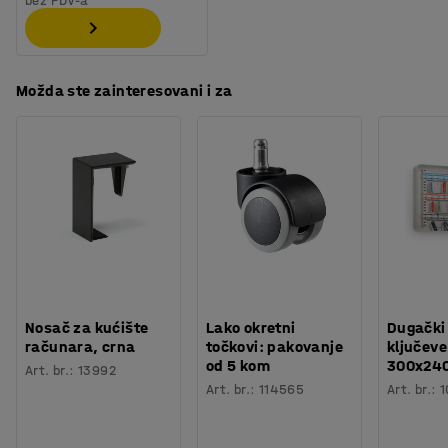
bez PDV-a
Možda ste zainteresovani i za
Nosač za kućište
Lako okretni
Dugački
računara, crna
točkovi: pakovanje
ključeve
od 5 kom
300x24
Art. br.
:
13992
Art. br.
:
114565
Art. br.
:
1