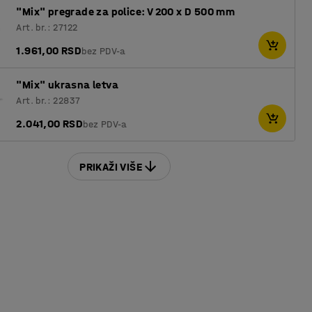
"Mix" pregrade za police: V 200 x D 500 mm
Art. br.: 27122
1.961,00 RSD
bez PDV-a
"Mix" ukrasna letva
Art. br.: 22837
2.041,00 RSD
bez PDV-a
PRIKAŽI VIŠE