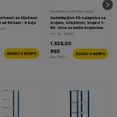
Dostupno u nekoliko opcija
privesci za ključeve:
Samolepljive 3D nalepnice sa
 od 50 kom : 5 boja
brojem, 40x20mm, brojevi 1-
50. Crne sa belim brojevima
1271
Art. br.
:
80122
1.526,00
RSD
DODAJ U KORPU
DODAJ U KORPU
bez PDV-a