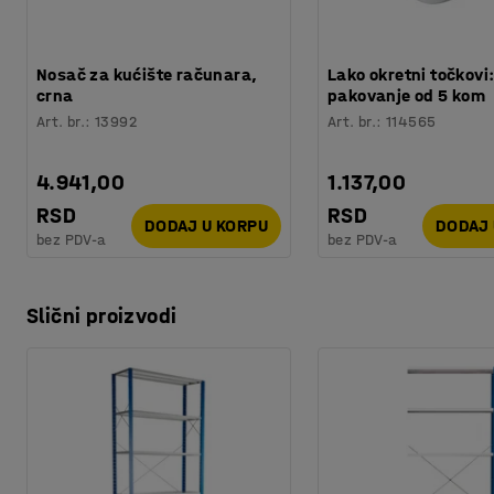
Nosač za kućište računara,
Lako okretni točkovi
crna
pakovanje od 5 kom
Art. br.
:
13992
Art. br.
:
114565
4.941,00
1.137,00
RSD
RSD
DODAJ U KORPU
DODAJ 
bez PDV-a
bez PDV-a
Slični proizvodi