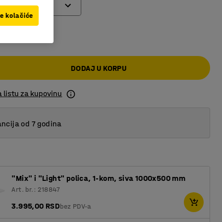
ve kolačiće
,00 RSD
DODAJ U KORPU
 listu za kupovinu
ncija od 7 godina
"Mix" i "Light" polica, 1-kom, siva 1000x500 mm
Art. br.: 218847
3.995,00 RSD
bez PDV-a