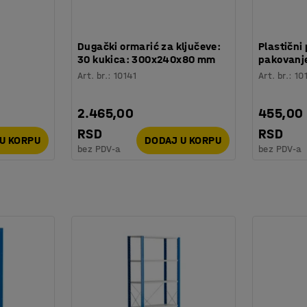
:
Dugački ormarić za ključeve:
Plastični 
30 kukica: 300x240x80 mm
pakovanje
Art. br.
:
10141
Art. br.
:
10
2.465,00
455,00
RSD
RSD
U KORPU
DODAJ U KORPU
bez PDV-a
bez PDV-a