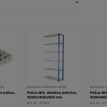
 lima. Plastifikacija daje izdržljivu završnu
a. Vi odlučite koliko želite blizu da
 dole u ​​razmacima od 50 mm. Jednostavno
. Svaka polica ima maksimalnu nosivost do 150
anje ima obe stranice i ukrštene podupirače
g okvira imaju stopice za pričvršćivanje na
ija
Dostupno u nekoliko opcija
Dostupno u 
x polica,
Polica MIX, dodatna jedinica,
Polica MI
3000x1300x500 mm
3000x80
Art. br.
:
27353
Art. br.
:
27