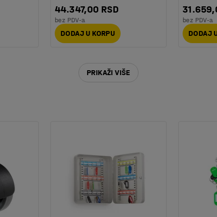
44.347,00 RSD
31.659
bez PDV-a
bez PDV-a
DODAJ U KORPU
DODAJ 
PRIKAŽI VIŠE