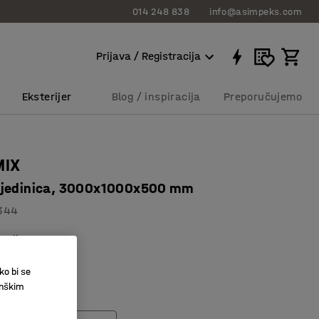
014 248 838
info@asimpeks.com
Prijava / Registracija
Eksterijer
Blog / inspiracija
Preporučujemo
MIX
 jedinica, 3000x1000x500 mm
344
police
visoki regali
ko bi se
desive
inškim