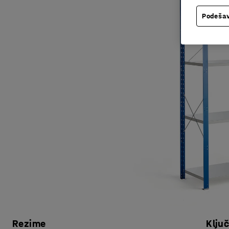
Podešav
Rezime
Klju