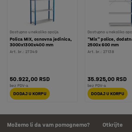
Dostupno u nekoliko opcija
Dostupno u nekoliko opc
Polica MIX, osnovna jedinica,
"Mix" police, dodatn
3000x1300x400 mm
2500x 600 mm
Art. br.
:
27349
Art. br.
:
27138
50.922,00 RSD
35.925,00 RSD
bez PDV-a
bez PDV-a
DODAJ U KORPU
DODAJ U KORPU
Možemo li da vam pomognemo?
Otkrijte