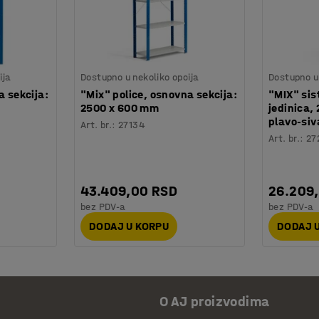
ija
Dostupno u nekoliko opcija
Dostupno u 
a sekcija:
"Mix" police, osnovna sekcija:
"MIX" sis
2500 x 600 mm
jedinica
plavo-siv
Art. br.
:
27134
Art. br.
:
27
43.409,00 RSD
26.209
bez PDV-a
bez PDV-a
DODAJ U KORPU
DODAJ 
O AJ proizvodima