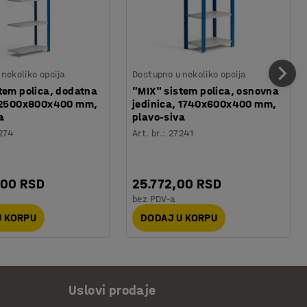
nekoliko opcija
Dostupno u nekoliko opcija
tem polica, dodatna
"MIX" sistem polica, osnovna
, 2500x800x400 mm,
jedinica, 1740x600x400 mm,
a
plavo-siva
274
Art. br.
:
27241
,00 RSD
25.772,00 RSD
bez PDV-a
U KORPU
DODAJ U KORPU
Uslovi prodaje