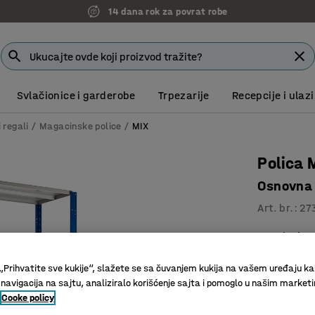
14 dana rok za povrat robe
Svlačionice i garderobe
Trpezarije
Recepcije i ulazi
i regali
Magacinske police
MIX
Polica 
Osnovna
Art. br.
:
27
Podesive 
Izuzetno 
„Prihvatite sve kukije“, slažete se sa čuvanjem kukija na vašem uređaju ka
Veoma po
 navigacija na sajtu, analiziralo korišćenje sajta i pomoglo u našim market
Dubina (mm)
Cooke policy