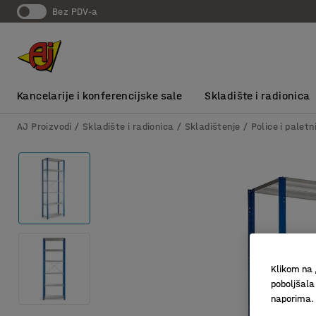
bez PDV-a
Kancelarije i konferencijske sale
Skladište i radionica
AJ Proizvodi
Skladište i radionica
Skladištenje
Police i paletn
Klikom na 
poboljšala
naporima.