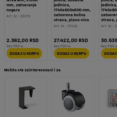
potreban alat. Svaka polica ima maksimalnu nosivost do
mm, zatvaranje
jedinica,
jedinica
Orijentaciono vreme potrebno za montažu
:
30
Min
150 kg ravnomerno raspoređenog tereta. Osnovna
nogara
1740x600x600 mm,
1740x8
Težina
:
41,8
kg
jedinica ima bočne i zadnje poprečne nosače za dodatnu
zatvorena bočna
zatvore
Art. br.
:
22276
Montaža
:
Potrebno je sklapanje
stabilnost. Bočni stubovi imaju noge za pričvršćivanje
strana, plavo-siva
strana, 
na pod.
Art. br.
:
27422
Art. br.
:
2
2.362,00 RSD
27.422,00 RSD
30.53
bez PDV-a
bez PDV-a
bez PDV-
DODAJ U KORPU
DODAJ U KORPU
DODAJ
Možda ste zainteresovani i za