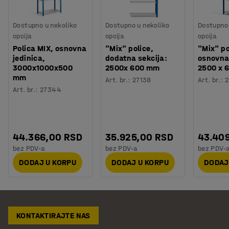
Dostupno u nekoliko
Dostupno u nekoliko
Dostupno 
opcija
opcija
opcija
Polica MIX, osnovna
"Mix" police,
"Mix" po
jedinica,
dodatna sekcija:
osnovna 
3000x1000x500
2500x 600 mm
2500 x 
mm
Art. br.
:
27138
Art. br.
:
2
Art. br.
:
27344
44.366,00 RSD
35.925,00 RSD
43.40
bez PDV-a
bez PDV-a
bez PDV-
DODAJ U KORPU
DODAJ U KORPU
DODAJ
KONTAKTIRAJTE NAS