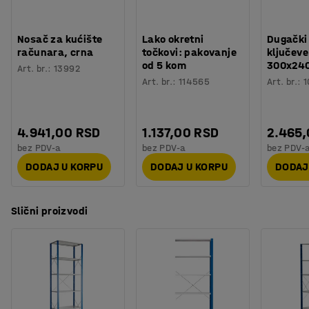
Nosač za kućište
Lako okretni
Dugački
računara, crna
točkovi: pakovanje
ključeve
od 5 kom
300x24
Art. br.
:
13992
Art. br.
:
114565
Art. br.
:
1
4.941,00 RSD
1.137,00 RSD
2.465
bez PDV-a
bez PDV-a
bez PDV-
DODAJ U KORPU
DODAJ U KORPU
DODAJ
Slični proizvodi