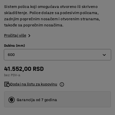
Sistem polica koji omogućava otvoreno ili skriveno
skladištenje. Police dolaze sa podesivim policama,
zadnjim poprečnim nosačem i otvorenim stranama,
takođe sa poprečnim nosačima.
Pročitaj više
Dubina (mm)
600
41.552,00 RSD
400
bez PDV-a
500
Dodaj na listu za kupovinu
600
Garancija od 7 godina