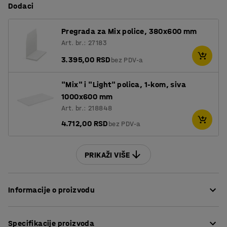
Dodaci
Pregrada za Mix police, 380x600 mm
Art. br.: 27183
3.395,00 RSD
bez PDV-a
"Mix" i "Light" polica, 1-kom, siva
1000x600 mm
Art. br.: 218848
4.712,00 RSD
bez PDV-a
PRIKAŽI VIŠE
Informacije o proizvodu
Regal MIX je svestran i veoma prilagodljiv sistem regala
Specifikacije proizvoda
sa nekoliko opcija. Možete ga napraviti prema vašim