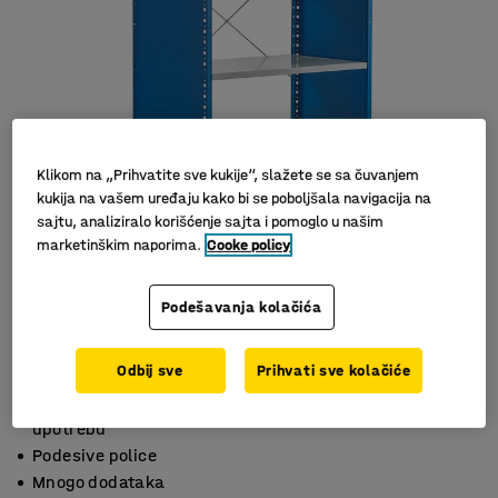
Klikom na „Prihvatite sve kukije“, slažete se sa čuvanjem
kukija na vašem uređaju kako bi se poboljšala navigacija na
sajtu, analiziralo korišćenje sajta i pomoglo u našim
marketinškim naporima.
Cooke policy
Slični proizvodi
Podešavanja kolačića
Odbij sve
Prihvati sve kolačiće
Površina otporna na ogrebotine koja izdržava tešku
upotrebu
Podesive police
Mnogo dodataka