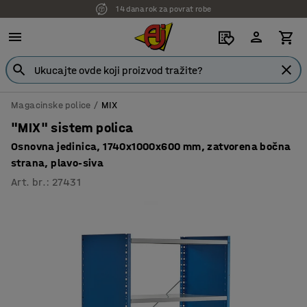
14 dana rok za povrat robe
7 godina garancije
Magacinske police
MIX
"MIX" sistem polica
Osnovna jedinica, 1740x1000x600 mm, zatvorena bočna
strana, plavo-siva
Art. br.
:
27431