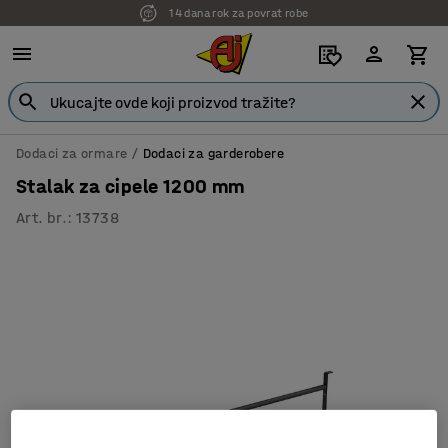
14 dana rok za povrat robe
7 godina garancije
Dodaci za ormare
Dodaci za garderobere
Stalak za cipele 1200 mm
Art. br.
:
13738