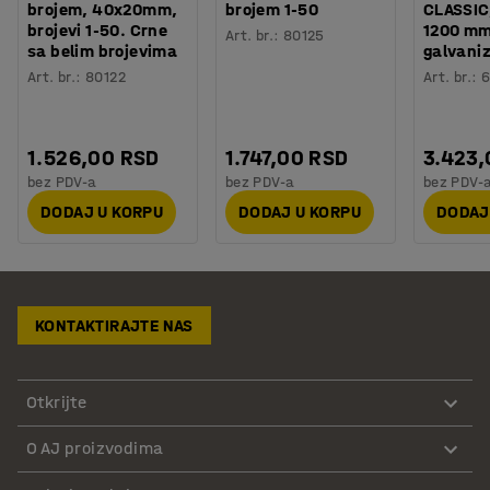
brojem, 40x20mm,
brojem 1-50
CLASSIC,
brojevi 1-50. Crne
1200 mm
Art. br.
:
80125
sa belim brojevima
galvani
Art. br.
:
80122
Art. br.
:
1.526,00 RSD
1.747,00 RSD
3.423,
bez PDV-a
bez PDV-a
bez PDV-
DODAJ U KORPU
DODAJ U KORPU
DODAJ
KONTAKTIRAJTE NAS
Otkrijte
O AJ proizvodima