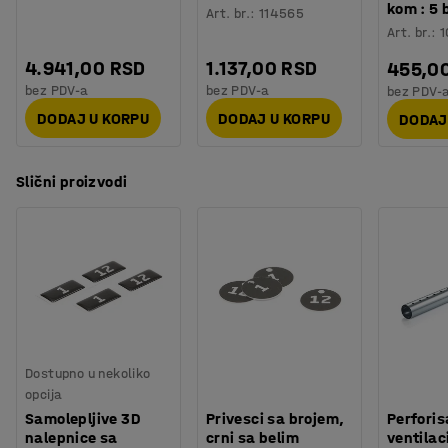
kom : 5 
Art. br.
:
114565
Art. br.
:
1
4.941,00 RSD
1.137,00 RSD
455,0
bez PDV-a
bez PDV-a
bez PDV-
DODAJ U KORPU
DODAJ U KORPU
DODAJ
Slični proizvodi
Dostupno u nekoliko
opcija
Samolepljive 3D
Privesci sa brojem,
Perfori
nalepnice sa
crni sa belim
ventilac