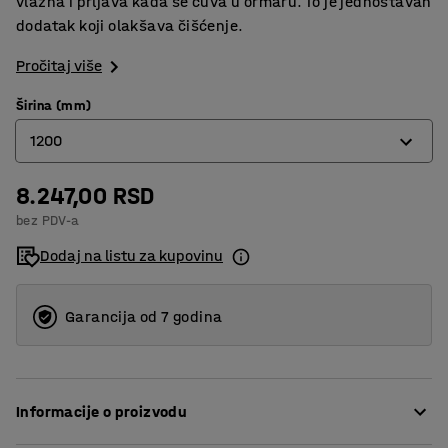
vlažna i prljava kada se čuva u ormaru. To je jednostavan
dodatak koji olakšava čišćenje.
Pročitaj više
Širina (mm)
1200
8.247,00 RSD
300
bez PDV-a
600
Dodaj na listu za kupovinu
800
900
Garancija od 7 godina
1200
Informacije o proizvodu