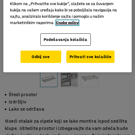
Klikom na „Prihvatite sve kukije“, slažete se sa čuvanjem
kukija na vašem uređaju kako bi se poboljšala navigacija na
sajtu, analiziralo korišćenje sajta i pomoglo u našim
marketinškim naporima.
Cooke policy
Podešavanja kolačića
Odbij sve
Prihvati sve kolačiće
Štedi prostor
Izdržljiv
Lako se održava
Viseći stalak za cipele koji se lako montira ispod sedišta
klupe. Uštedite prostor i izbegavajte da vam odeća bude