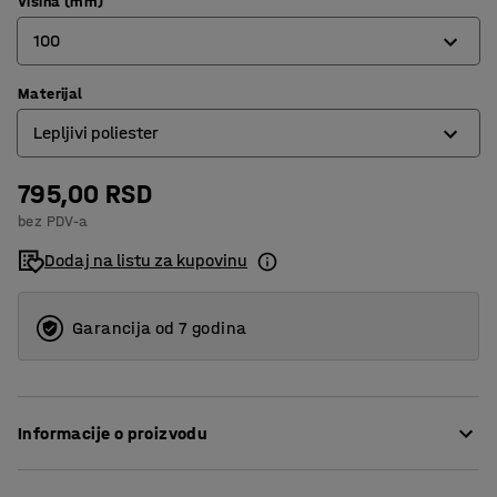
Visina (mm)
100
Materijal
100
Lepljivi poliester
200
795,00 RSD
Lepljivi poliester
bez PDV-a
Polipropilen
Dodaj na listu za kupovinu
Garancija od 7 godina
Informacije o proizvodu
Ovi sigurnosni znakovi skreću pažnju na mesta za