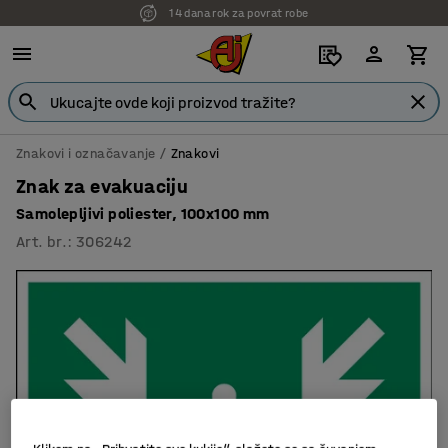
14 dana rok za povrat robe
7 godina garancije
Znakovi i označavanje
Znakovi
Znak za evakuaciju
Samolepljivi poliester, 100x100 mm
Art. br.
:
306242