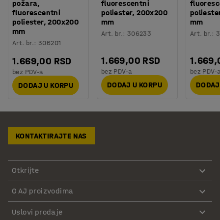
požara,
fluorescentni
fluoresc
fluorescentni
poliester, 200x200
polieste
poliester, 200x200
mm
mm
mm
Art. br.
:
306233
Art. br.
:
3
Art. br.
:
306201
1.669,00 RSD
1.669,
1.669,00 RSD
bez PDV-a
bez PDV-
bez PDV-a
DODAJ U KORPU
DODAJ
DODAJ U KORPU
KONTAKTIRAJTE NAS
Otkrijte
O AJ proizvodima
Uslovi prodaje