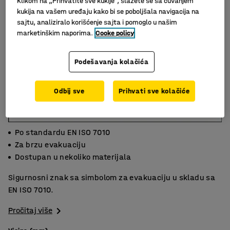
Klikom na „Prihvatite sve kukije“, slažete se sa čuvanjem
kukija na vašem uređaju kako bi se poboljšala navigacija na
sajtu, analiziralo korišćenje sajta i pomoglo u našim
marketinškim naporima.
Cooke policy
Podešavanja kolačića
Odbij sve
Prihvati sve kolačiće
Po standardu EN ISO 7010
Za brzu evakuaciju
Dostupan u nekoliko materijala
Sigurnosni znak sa simbolom za evakuaciju u skladu sa
EN ISO 7010.
Pročitaj više