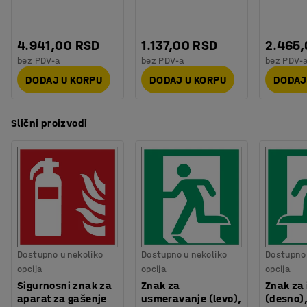
4.941,00 RSD
1.137,00 RSD
2.465
bez PDV-a
bez PDV-a
bez PDV-
DODAJ U KORPU
DODAJ U KORPU
DODAJ
Slični proizvodi
Dostupno u nekoliko
Dostupno u nekoliko
Dostupno 
opcija
opcija
opcija
Sigurnosni znak za
Znak za
Znak za 
aparat za gašenje
usmeravanje (levo),
(desno)